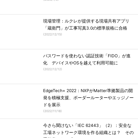
現場管理：ルクレが提供する現場共有アプリ
「蔵衛門」が工事写真3.0の標準規格に合格
(
2022/12/15
)
パスワードを使わない認証技術「FIDO」が進
化 デバイスやOSを越えて利用可能に
(
2022/12/12
)
EdgeTech+ 2022：NXPがMatter準拠製品の開
発を積極支援、ボーダールーターやエッジノー
ドを展示
(
2022/11/18
)
今さら聞けない「IEC 62443」（2）：安全な
工場ネットワーク環境を作る組織とは？ その