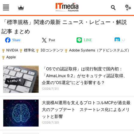
「標準規格」関連の最新 ニュース・レビュー・解説
記事 まとめ
Share
Post
LINE
NVIDIA
標準化
3Dコンテンツ
Adobe Systems（アドビシステムズ）
Apple
「OSでの認証取得」は現行制度で国内初：
「AlmaLinux 9.2」がセキュリティ認証取得、
企業の“OS選定”にどう影響する？
(
2026/7/31
)
大規模AI運用を支えるプロトコルMCPが過去最
大のアップデート ステートレス化によるメリ
ットと影響
(
2026/7/30
)