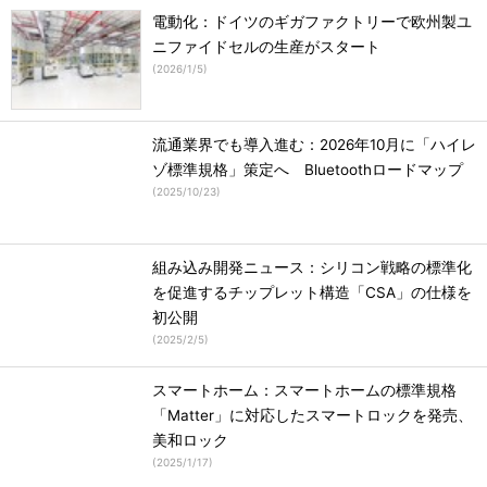
電動化：ドイツのギガファクトリーで欧州製ユ
ニファイドセルの生産がスタート
(
2026/1/5
)
流通業界でも導入進む：2026年10月に「ハイレ
ゾ標準規格」策定へ Bluetoothロードマップ
(
2025/10/23
)
組み込み開発ニュース：シリコン戦略の標準化
を促進するチップレット構造「CSA」の仕様を
初公開
(
2025/2/5
)
スマートホーム：スマートホームの標準規格
「Matter」に対応したスマートロックを発売、
美和ロック
(
2025/1/17
)