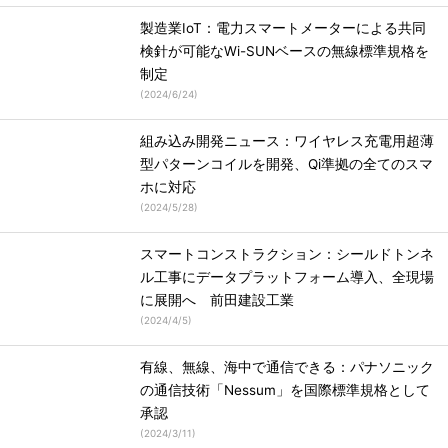
製造業IoT：電力スマートメーターによる共同
検針が可能なWi-SUNベースの無線標準規格を
制定
(
2024/6/24
)
組み込み開発ニュース：ワイヤレス充電用超薄
型パターンコイルを開発、Qi準拠の全てのスマ
ホに対応
(
2024/5/28
)
スマートコンストラクション：シールドトンネ
ル工事にデータプラットフォーム導入、全現場
に展開へ 前田建設工業
(
2024/4/5
)
有線、無線、海中で通信できる：パナソニック
の通信技術「Nessum」を国際標準規格として
承認
(
2024/3/11
)