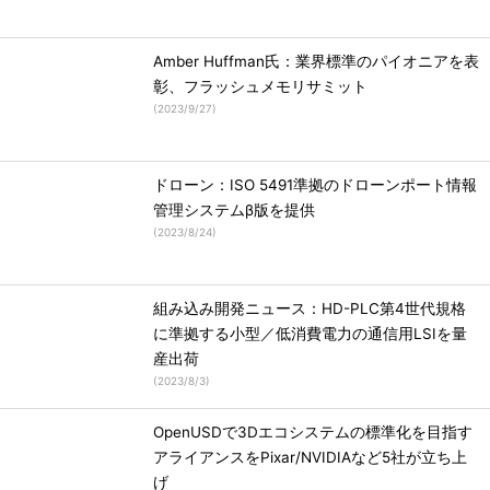
Amber Huffman氏：業界標準のパイオニアを表
彰、フラッシュメモリサミット
(
2023/9/27
)
ドローン：ISO 5491準拠のドローンポート情報
管理システムβ版を提供
(
2023/8/24
)
組み込み開発ニュース：HD-PLC第4世代規格
に準拠する小型／低消費電力の通信用LSIを量
産出荷
(
2023/8/3
)
OpenUSDで3Dエコシステムの標準化を目指す
アライアンスをPixar/NVIDIAなど5社が立ち上
げ