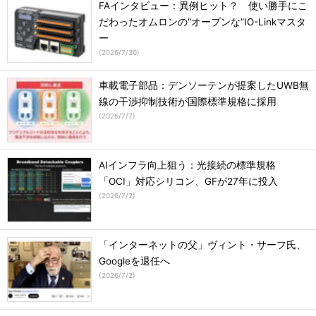
FAインタビュー：異例ヒット？ 使い勝手にこ
だわったオムロンの“オープンな”IO-Linkマスタ
ー
(
2026/7/30
)
車載電子部品：デンソーテンが提案したUWB無
線の干渉抑制技術が国際標準規格に採用
(
2026/7/7
)
AIインフラ向上狙う：光接続の標準規格
「OCI」対応シリコン、GFが27年に投入
(
2026/7/2
)
「インターネットの父」ヴィント・サーフ氏、
Googleを退任へ
(
2026/7/2
)