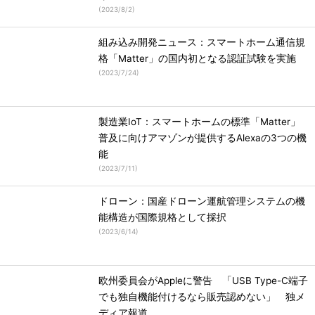
(
2023/8/2
)
組み込み開発ニュース：スマートホーム通信規
格「Matter」の国内初となる認証試験を実施
(
2023/7/24
)
製造業IoT：スマートホームの標準「Matter」
普及に向けアマゾンが提供するAlexaの3つの機
能
(
2023/7/11
)
ドローン：国産ドローン運航管理システムの機
能構造が国際規格として採択
(
2023/6/14
)
欧州委員会がAppleに警告 「USB Type-C端子
でも独自機能付けるなら販売認めない」 独メ
ディア報道