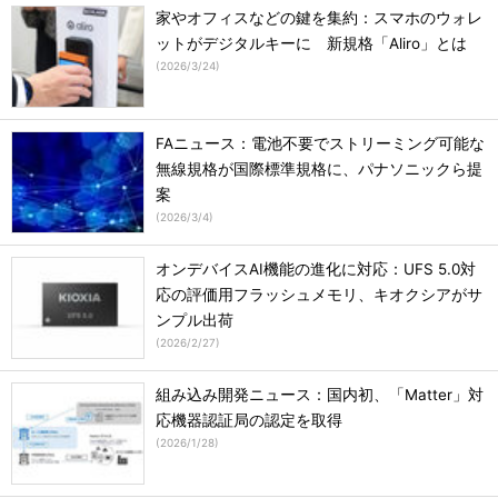
家やオフィスなどの鍵を集約：スマホのウォレ
ットがデジタルキーに 新規格「Aliro」とは
(
2026/3/24
)
FAニュース：電池不要でストリーミング可能な
無線規格が国際標準規格に、パナソニックら提
案
(
2026/3/4
)
オンデバイスAI機能の進化に対応：UFS 5.0対
応の評価用フラッシュメモリ、キオクシアがサ
ンプル出荷
(
2026/2/27
)
組み込み開発ニュース：国内初、「Matter」対
応機器認証局の認定を取得
(
2026/1/28
)