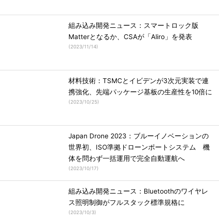
組み込み開発ニュース：スマートロック版
Matterとなるか、CSAが「Aliro」を発表
(
2023/11/14
)
材料技術：TSMCとイビデンが3次元実装で連
携強化、先端パッケージ基板の生産性を10倍に
(
2023/10/25
)
Japan Drone 2023：ブルーイノベーションの
世界初、ISO準拠ドローンポートシステム 機
体を問わず一括運用で完全自動運航へ
(
2023/10/17
)
組み込み開発ニュース：Bluetoothのワイヤレ
ス照明制御がフルスタック標準規格に
(
2023/10/3
)