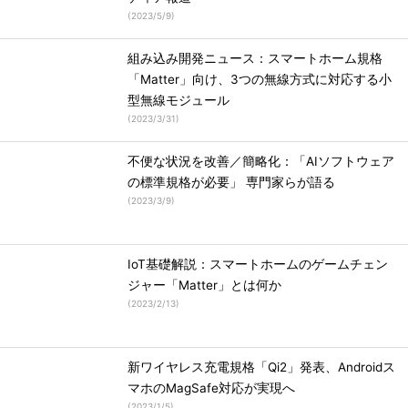
(
2023/5/9
)
組み込み開発ニュース：スマートホーム規格
「Matter」向け、3つの無線方式に対応する小
型無線モジュール
(
2023/3/31
)
不便な状況を改善／簡略化：「AIソフトウェア
の標準規格が必要」 専門家らが語る
(
2023/3/9
)
IoT基礎解説：スマートホームのゲームチェン
ジャー「Matter」とは何か
(
2023/2/13
)
新ワイヤレス充電規格「Qi2」発表、Androidス
マホのMagSafe対応が実現へ
(
2023/1/5
)