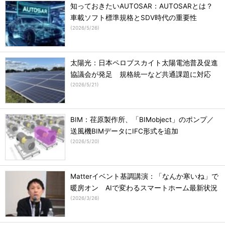
知っておきたいAUTOSAR：AUTOSARとは？
車載ソフト標準規格とSDV時代の重要性
(
2026/5/26
)
太陽光：日本ペロブスカイト太陽電池普及促進
協議会が発足 規格統一など共通課題に対応
(
2026/5/21
)
BIM：荏原製作所、「BIMobject」のポンプ／
送風機BIMデータにIFC形式を追加
(
2026/5/20
)
Matterイベント基調講演：「なんか寒いね」で
暖房オン AIで変わるスマートホーム最新状況
(
2026/3/26
)