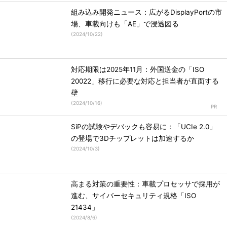
組み込み開発ニュース：広がるDisplayPortの市
場、車載向けも「AE」で浸透図る
(
2024/10/22
)
対応期限は2025年11月：外国送金の「ISO
20022」移行に必要な対応と担当者が直面する
壁
(
2024/10/16
)
SiPの試験やデバックも容易に：「UCIe 2.0」
の登場で3Dチップレットは加速するか
(
2024/10/3
)
高まる対策の重要性：車載プロセッサで採用が
進む、サイバーセキュリティ規格「ISO
21434」
(
2024/8/6
)