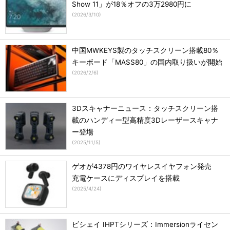
Show 11」が18％オフの3万2980円に
(
2026/3/10
)
中国MWKEYS製のタッチスクリーン搭載80％
キーボード「MASS80」の国内取り扱いが開始
(
2026/2/6
)
3Dスキャナーニュース：タッチスクリーン搭
載のハンディー型高精度3Dレーザースキャナ
ー登場
(
2025/11/5
)
ゲオが4378円のワイヤレスイヤフォン発売
充電ケースにディスプレイを搭載
(
2025/4/24
)
ビシェイ IHPTシリーズ：Immersionライセン