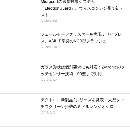
Microsoftの選挙投票システム
「ElectionGuard」、ウィスコンシン州で初テ
スト
(
2020/2/19
)
フェールセーフクラスターを実現：サイプレ
ス、ASIL-B準拠のNOR型フラッシュ
(
2020/1/20
)
ガラス形状は個別要求にも対応：Zytronicのタ
ッチセンサー技術、90型まで対応
(
2019/9/12
)
テクトロ、新製品2シリーズを発表：大型タッ
チスクリーン搭載のミドルレンジオシロ
(
2019/6/6
)