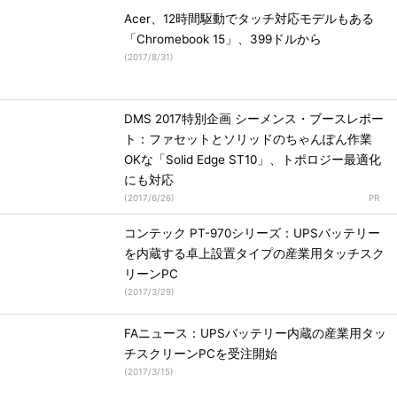
Acer、12時間駆動でタッチ対応モデルもある
「Chromebook 15」、399ドルから
(
2017/8/31
)
DMS 2017特別企画 シーメンス・ブースレポー
ト：ファセットとソリッドのちゃんぽん作業
OKな「Solid Edge ST10」、トポロジー最適化
にも対応
(
2017/6/26
)
コンテック PT-970シリーズ：UPSバッテリー
を内蔵する卓上設置タイプの産業用タッチスク
リーンPC
(
2017/3/29
)
FAニュース：UPSバッテリー内蔵の産業用タッ
チスクリーンPCを受注開始
(
2017/3/15
)