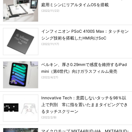
庭用ミシンにリアルタイムOSを搭載
(
2022/11/22
)
インフィニオン PSoC 4100S Max：タッチセン
シング技術を搭載したHMI向けSoC
(
2022/11/17
)
ベルキン、厚さ0.29mmで感度を維持するiPad
mini（第6世代）向けガラスフィルム発売
(
2022/4/27
)
Innovative Tech：意図しないタッチを98％以
上で判別 常に指を置いたままタイピングでき
るタッチスクリーン
(
2022/2/9
)
マイクロチップ MXT448UD-HA、MXT640UD-