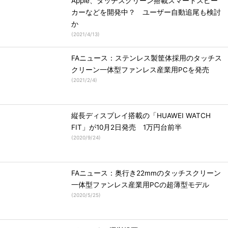
Apple、タッチスクリーン搭載スマートスピー
カーなどを開発中？ ユーザー自動追尾も検討
か
(
2021/4/13
)
FAニュース：ステンレス製筐体採用のタッチス
クリーン一体型ファンレス産業用PCを発売
(
2021/2/4
)
縦長ディスプレイ搭載の「HUAWEI WATCH
FIT」が10月2日発売 1万円台前半
(
2020/9/24
)
FAニュース：奥行き22mmのタッチスクリーン
一体型ファンレス産業用PCの超薄型モデル
(
2020/5/25
)