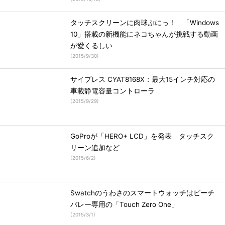
タッチスクリーンに肉球ぷにっ！ 「Windows
10」搭載の新機能にネコちゃんが挑戦する動画
が愛くるしい
(
2015/9/30
)
サイプレス CYAT8168X：最大15インチ対応の
車載静電容量コントローラ
(
2015/9/29
)
GoProが「HERO+ LCD」を発表 タッチスク
リーン追加など
(
2015/6/2
)
Swatchのうわさのスマートウォッチはビーチ
バレー専用の「Touch Zero One」
(
2015/3/1
)