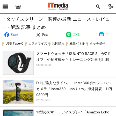
「タッチスクリーン」関連の最新 ニュース・レビュ
ー・解説 記事 まとめ
Share
Post
LINE
USB Type-C
カスタマイズ
共同購入
液晶パネル
タッチ操作
スマートウォッチ「SUUNTO RACE S」が7％
オフ 心拍変動からトレーニング効果を計測
(
2026/6/16
)
DJIに強力なライバル Insta360初のジンバル
カメラ「Insta360 Luna Ultra」海外発表 11万
9800円
(
2026/6/11
)
11型のスマートディスプレイ「Amazon Echo