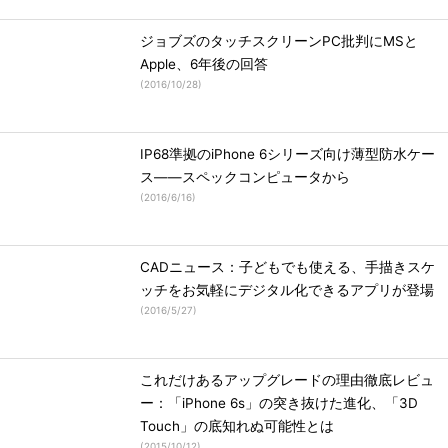
ジョブズのタッチスクリーンPC批判にMSと
Apple、6年後の回答
(
2016/10/28
)
IP68準拠のiPhone 6シリーズ向け薄型防水ケー
ス――スペックコンピュータから
(
2016/6/16
)
CADニュース：子どもでも使える、手描きスケ
ッチをお気軽にデジタル化できるアプリが登場
(
2016/5/27
)
これだけあるアップグレードの理由徹底レビュ
ー：「iPhone 6s」の突き抜けた進化、「3D
Touch」の底知れぬ可能性とは
(
2015/10/12
)