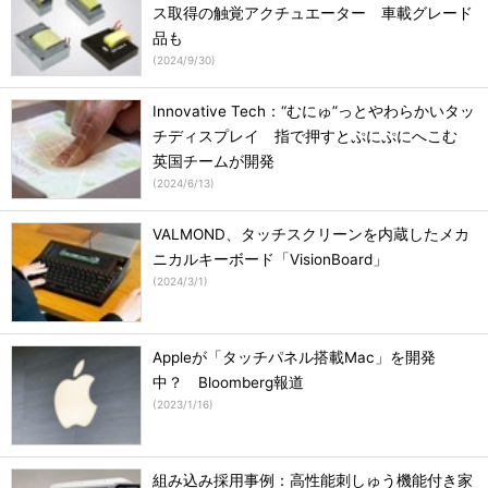
ス取得の触覚アクチュエーター 車載グレード
品も
(
2024/9/30
)
Innovative Tech：“むにゅ”っとやわらかいタッ
チディスプレイ 指で押すとぷにぷにへこむ
英国チームが開発
(
2024/6/13
)
VALMOND、タッチスクリーンを内蔵したメカ
ニカルキーボード「VisionBoard」
(
2024/3/1
)
Appleが「タッチパネル搭載Mac」を開発
中？ Bloomberg報道
(
2023/1/16
)
組み込み採用事例：高性能刺しゅう機能付き家