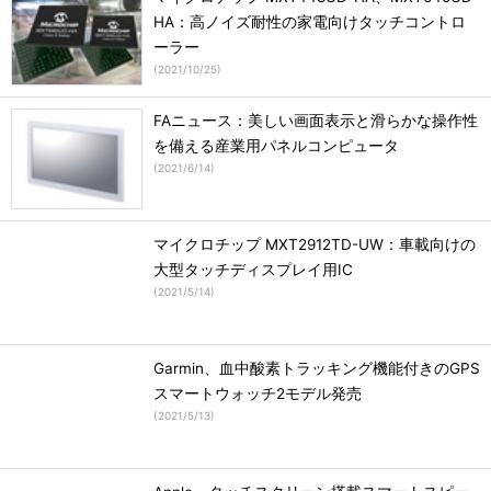
HA：高ノイズ耐性の家電向けタッチコントロ
ーラー
(
2021/10/25
)
FAニュース：美しい画面表示と滑らかな操作性
を備える産業用パネルコンピュータ
(
2021/6/14
)
マイクロチップ MXT2912TD-UW：車載向けの
大型タッチディスプレイ用IC
(
2021/5/14
)
Garmin、血中酸素トラッキング機能付きのGPS
スマートウォッチ2モデル発売
(
2021/5/13
)