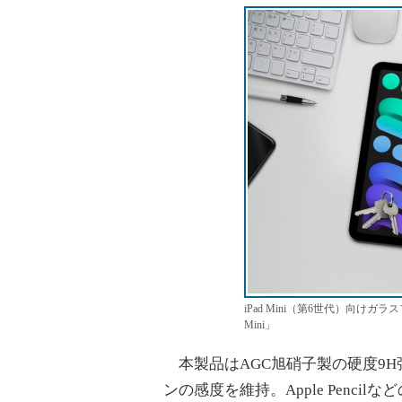
iPad Mini（第6世代）向けガラスフィルム
Mini」
本製品はAGC旭硝子製の硬度9H強
ンの感度を維持。Apple Penc