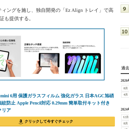
グを施し、独自開発の「Ez Align トレイ」で高
保証も提供する。
過
2026
8月
4月
iPad mini 6用 保護ガラスフィルム 強化ガラス 日本AGC旭硝
紋防止 Apple Pencil対応 0.29mm 簡単取付キット付き
2024
 クリア
12月
クリックして今すぐチェック
8月