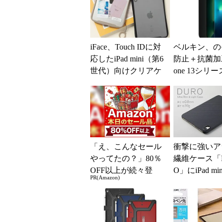
iFace、Touch IDに対
ベルキン、の
応したiPad mini（第6
防止＋抗菌加工
世代）向けクリアケ
one 13シリ
ース発売
化ガラス発売
「え、こんなセール
衝撃に強いア
やってたの？」80％
繊維ケース「
OFF以上が続々登
O」にiPad mi
PR(Amazon)
場！Amazonの本気が
Pro）向けモ
凄すぎる
場 第6...