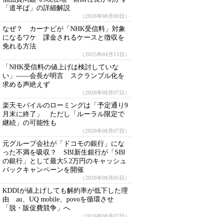
「道半ば」の詳細解説
（2026年08月06日）
なぜ？ カーナビが「NHK受信料」対象
になるワケ 課金されるケースと徴収を
免れる方法
（2025年04月15日）
「NHK受信料の値上げは検討していな
い」――会長が明言 スクランブル化を
求める声絶えず
（2026年08月07日）
楽天モバイルのローミングは「予定通り9
月末に終了」 ただし「ルーラル限定で
継続」の可能性も
（2026年08月07日）
元グループ会社が「ドコモの銀行」にな
った不満を吸収？ SBI新生銀行が「SBI
の銀行」として最大5.2万円のキャッシュ
バックキャンペーンを開催
（2026年08月05日）
KDDIが値上げしても解約率が低下した理
由 au、UQ mobile、povoを循環させ
「脱・販促費競争」へ
（2026年08月07日）