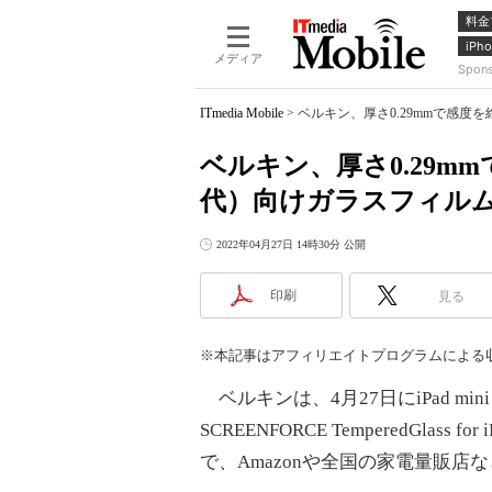
料金
iPho
メディア
Spon
ITmedia Mobile
>
ベルキン、厚さ0.29mmで感度を維
ベルキン、厚さ0.29mmで
代）向けガラスフィル
2022年04月27日 14時30分 公開
印刷
見る
※本記事はアフィリエイトプログラムによる
ベルキンは、4月27日にiPad mi
SCREENFORCE TemperedGlas
で、Amazonや全国の家電量販店