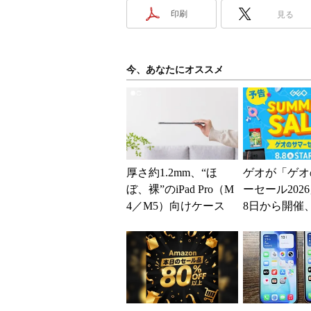
印刷
見る
今、あなたにオススメ
厚さ約1.2mm、“ほ
ゲオが「ゲオ
ぼ、裸”のiPad Pro（M
ーセール202
4／M5）向けケース
8日から開催
「The Frost Air...
スマホやゲー
得に