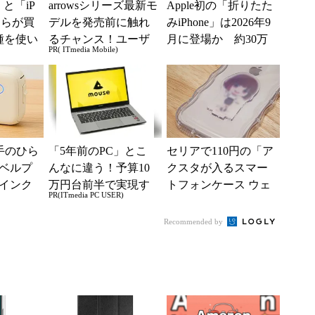
e」と「iP
arrowsシリーズ最新モ
Apple初の「折りたた
どちらが買
デルを発売前に触れ
みiPhone」は2026年9
種を使い
るチャンス！ユーザ
月に登場か 約30万
PR( ITmedia Mobile)
た“スペ
ー座談会開催
円でTouch ID復活と...
】手のひら
「5年前のPC」とこ
セリアで110円の「ア
ベルプ
んなに違う！予算10
クスタが入るスマー
インク
万円台前半で実現す
トフォンケース ウェ
PR(ITmedia PC USER)
、385
る快適PCライフ
ーブ形」は“推し
活”にピッタリ 対応
Recommended by
機種...