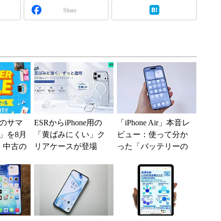
Share
のサマ
ESRからiPhone用の
「iPhone Air」本音レ
6」を8月
「黄ばみにくい」ク
ビュー：使って分か
、中古の
リアケースが登場
った「バッテリーの
ムがお
MagSafe対応でスタン
持ち」と「ケース選
ド機能付き
び」の悩ましさ