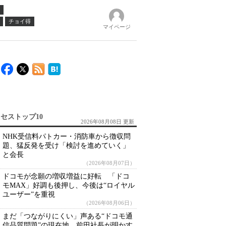
チョイ得
マイページ
セストップ10
2026年08月08日 更新
NHK受信料パトカー・消防車から徴収問
題、猛反発を受け「検討を進めていく」
と会長
（2026年08月07日）
ドコモが念願の増収増益に好転 「ドコ
モMAX」好調も後押し、今後は“ロイヤル
ユーザー”を重視
（2026年08月06日）
まだ「つながりにくい」声ある“ドコモ通
信品質問題”の現在地 前田社長が明かす