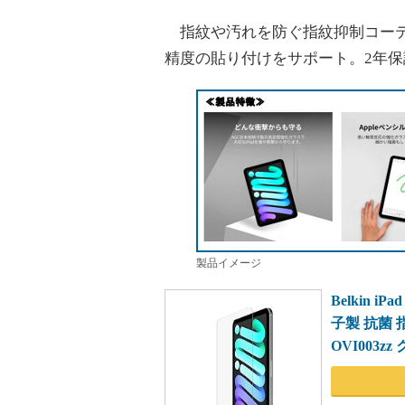
指紋や汚れを防ぐ指紋抑制コーティン
精度の貼り付けをサポート。2年
製品イメージ
Belkin 
子製 抗菌 指
OVI003zz