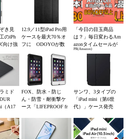
ぞき見
12.9／11型iPad Pro用
「今日の目玉商品
のiPh
ケースを最大70％オ
は？」毎日変わるAm
ーズ向け強
フに ODOYOが数
azonタイムセールが
PR(Amazon)
量限定セール
見逃せない
ラミド
FOX、防水・防じ
サンワ、3タイプの
DUR
ん・防雪・耐衝撃ケ
「iPad mini（第6世
ni（A17
ース「LIFEPROOF fr
代）」ケース発売
デルが登
e for iPad mini3/...