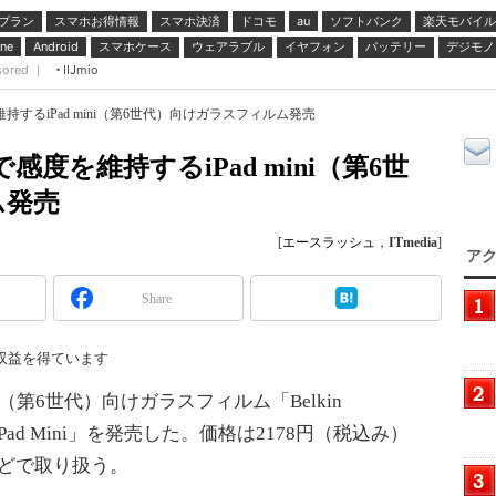
プラン
スマホお得情報
スマホ決済
ドコモ
ソフトバンク
楽天モバイル
au
スマホケース
ウェアラブル
イヤフォン
バッテリー
デジモノ
ne
Android
sored ｜
IIJmio
持するiPad mini（第6世代）向けガラスフィルム発売
感度を維持するiPad mini（第6世
ム発売
[
エースラッシュ
，
ITmedia
]
アク
Share
収益を得ています
ni（第6世代）向けガラスフィルム「Belkin
s for iPad Mini」を発売した。価格は2178円（税込み）
などで取り扱う。