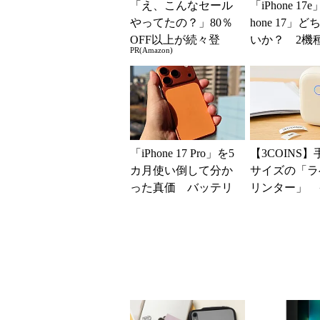
「え、こんなセール
「iPhone 17
やってたの？」80％
hone 17」
OFF以上が続々登
いか？ 2機
PR(Amazon)
場！Amazonの本気が
込んで分かっ
凄すぎる
ッ...
「iPhone 17 Pro」を5
【3COINS
カ月使い倒して分か
サイズの「ラ
った真価 バッテリ
リンター」 
ーと放熱性能には満
交換の手間なし
足だが細かな...
0円