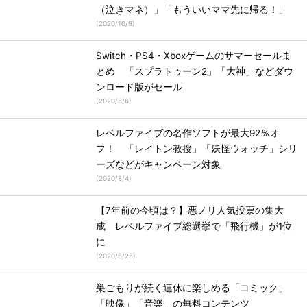
（泣きマネ）」「もういいママ先に帰る！」
(
2020/10/9
)
Switch・PS4・Xboxゲームのサマーセールま
とめ 「スプラトゥーン2」「大神」などダウ
ンロード版がセール
(
2020/8/6
)
レベルファイブの名作ソフトが最大92％オ
フ！ 「レイトン教授」「妖怪ウォッチ」シリ
ーズなどがキャンペーン対象
(
2020/8/4
)
【7年前の今頃は？】悪ノリ人気投票の集大
成 レベルファイブ総選挙で「飛行機」が1位
に
(
2020/6/25
)
巣ごもりが続く連休に楽しめる「コミック」
「映像」「音楽」の無料コンテンツ