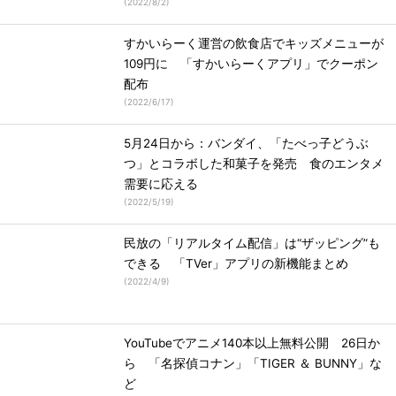
(
2022/8/2
)
すかいらーく運営の飲食店でキッズメニューが
109円に 「すかいらーくアプリ」でクーポン
配布
(
2022/6/17
)
5月24日から：バンダイ、「たべっ子どうぶ
つ」とコラボした和菓子を発売 食のエンタメ
需要に応える
(
2022/5/19
)
民放の「リアルタイム配信」は“ザッピング”も
できる 「TVer」アプリの新機能まとめ
(
2022/4/9
)
YouTubeでアニメ140本以上無料公開 26日か
ら 「名探偵コナン」「TIGER ＆ BUNNY」な
ど