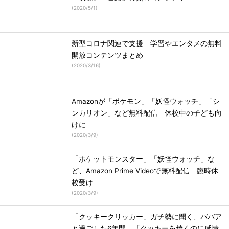
(
2020/5/1
)
新型コロナ関連で支援 学習やエンタメの無料
開放コンテンツまとめ
(
2020/3/16
)
Amazonが「ポケモン」「妖怪ウォッチ」「シ
ンカリオン」など無料配信 休校中の子ども向
けに
(
2020/3/9
)
「ポケットモンスター」「妖怪ウォッチ」な
ど、Amazon Prime Videoで無料配信 臨時休
校受け
(
2020/3/9
)
「クッキークリッカー」ガチ勢に聞く、ババア
と過ごした6年間 「クッキーを焼くのに感情