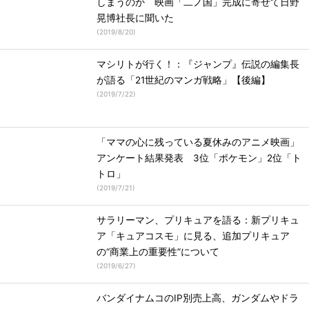
しまうのか 映画「二ノ国」完成に寄せて日野
晃博社長に聞いた
(
2019/8/20
)
マシリトが行く！：『ジャンプ』伝説の編集長
が語る「21世紀のマンガ戦略」【後編】
(
2019/7/22
)
「ママの心に残っている夏休みのアニメ映画」
アンケート結果発表 3位「ポケモン」2位「ト
トロ」
(
2019/7/21
)
サラリーマン、プリキュアを語る：新プリキュ
ア「キュアコスモ」に見る、追加プリキュア
の“商業上の重要性”について
(
2019/6/27
)
バンダイナムコのIP別売上高、ガンダムやドラ