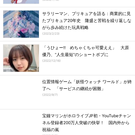
サラリーマン、プリキュアを語る：商業的に見
たプリキュア20年史 隆盛と苦戦を繰り返しな
がら歩み続けた玩具戦略
(
2023/2/23
)
「うひょー!! めちゃくちゃ可愛ええ」 大原
優乃、“人生最短”のショートボブに
(
2022/12/16
)
位置情報ゲーム「妖怪ウォッチ ワールド」が終
了へ 「サービスの継続が困難」
(
2022/9/7
)
宝鐘マリンがホロライブJP初・YouTubeチャン
ネル登録者200万人突破の快挙！ 国内外から
祝福の嵐