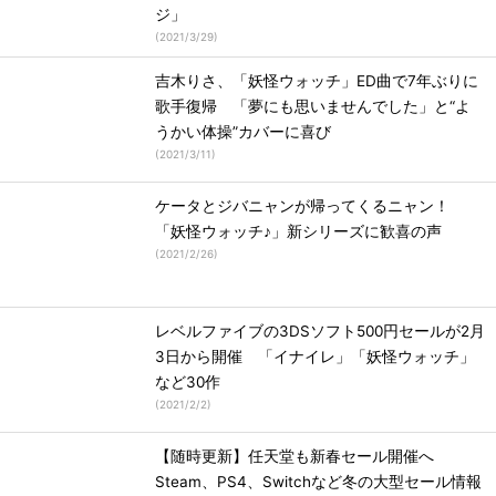
ジ」
(
2021/3/29
)
吉木りさ、「妖怪ウォッチ」ED曲で7年ぶりに
歌手復帰 「夢にも思いませんでした」と“よ
うかい体操”カバーに喜び
(
2021/3/11
)
ケータとジバニャンが帰ってくるニャン！
「妖怪ウォッチ♪」新シリーズに歓喜の声
(
2021/2/26
)
レベルファイブの3DSソフト500円セールが2月
3日から開催 「イナイレ」「妖怪ウォッチ」
など30作
(
2021/2/2
)
【随時更新】任天堂も新春セール開催へ
Steam、PS4、Switchなど冬の大型セール情報