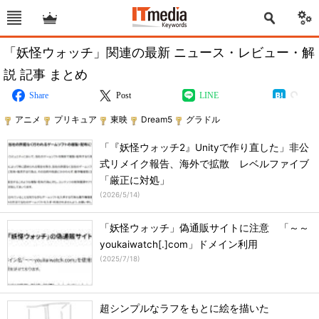
「妖怪ウォッチ」関連の最新 ニュース・レビュー・解
説 記事 まとめ
Share
Post
LINE
アニメ
プリキュア
東映
Dream5
グラドル
「『妖怪ウォッチ2』Unityで作り直した」非公
式リメイク報告、海外で拡散 レベルファイブ
「厳正に対処」
(
2026/5/14
)
「妖怪ウォッチ」偽通販サイトに注意 「～～
youkaiwatch[.]com」ドメイン利用
(
2025/7/18
)
超シンプルなラフをもとに絵を描いた