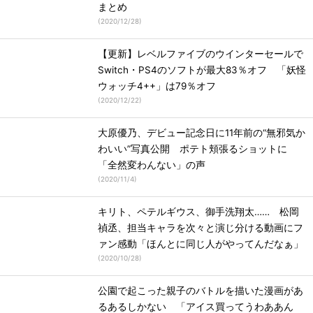
まとめ
(
2020/12/28
)
【更新】レベルファイブのウインターセールで
Switch・PS4のソフトが最大83％オフ 「妖怪
ウォッチ4++」は79％オフ
(
2020/12/22
)
大原優乃、デビュー記念日に11年前の“無邪気か
わいい”写真公開 ポテト頬張るショットに
「全然変わんない」の声
(
2020/11/4
)
キリト、ペテルギウス、御手洗翔太…… 松岡
禎丞、担当キャラを次々と演じ分ける動画にフ
ァン感動「ほんとに同じ人がやってんだなぁ」
(
2020/10/28
)
公園で起こった親子のバトルを描いた漫画があ
るあるしかない 「アイス買ってうわああん