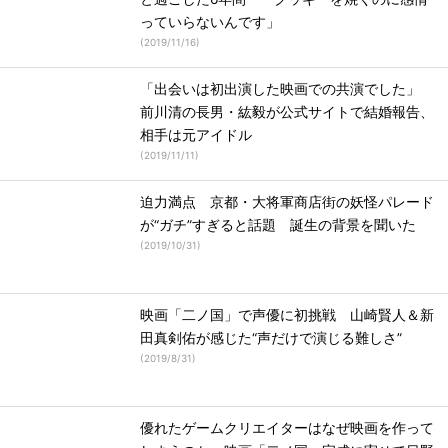
っていらないんです」
(
2019/11/16
)
「出会いは初出演した映画での共演でした」
前川清の長男・紘毅が公式サイトで結婚報告、
相手は元アイドル
(
2019/11/11
)
迫力満点 京都・大将軍商店街の妖怪パレード
が“ガチ”すぎると話題 誕生の背景を聞いた
(
2019/10/31
)
映画「二ノ国」で声優に初挑戦 山崎賢人＆新
田真剣佑が感じた“声だけで演じる難しさ”
(
2019/8/31
)
優れたゲームクリエイターはなぜ映画を作って