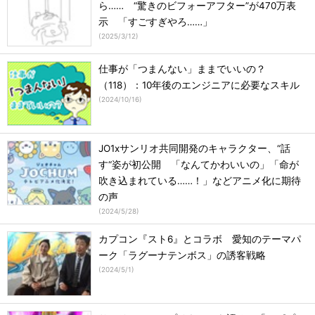
ら…… “驚きのビフォーアフター”が470万表
示 「すごすぎやろ……」
(
2025/3/12
)
仕事が「つまんない」ままでいいの？
（118）：10年後のエンジニアに必要なスキル
(
2024/10/16
)
JO1xサンリオ共同開発のキャラクター、“話
す“姿が初公開 「なんてかわいいの」「命が
吹き込まれている……！」などアニメ化に期待
の声
(
2024/5/28
)
カプコン『スト6』とコラボ 愛知のテーマパ
ーク「ラグーナテンボス」の誘客戦略
(
2024/5/1
)