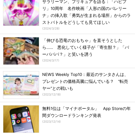
サラリーマン、プリキュアを語る：「ハピプ
リ」10周年 名作映画「人形の国のバレリー
ナ」の挿入歌「勇気が生まれる場所」からのラ
ストバトルをどうしても見てほしい
(
2024/3/28
)
「伸びる恐竜のおもちゃ」を直そうとした
ら…… 悪化していく様子が「寄生獣？」「バ
ーバパパ？」と笑いを誘う
(
2024/3/17
)
NEWS Weekly Top10：最近のサンタさんは、
プレゼントの価格高騰に悩んでいる？ “転売
ヤー”との戦いも
(
2023/12/18
)
無料1位は「マイナポータル」 App Storeの年
間ダウンロードランキング発表
(
2023/12/14
)