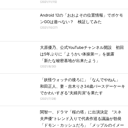
(
2021/11/15
)
Android 12の「おおよその位置情報」でポケモ
ンGOは遊べない？ 検証してみた
(
2021/10/27
)
大原優乃、公式YouTubeチャンネル開設 初回
は5年ぶりに「ようかい体操第一」を披露
「新たな秘密基地が出来たよう」
(
2021/8/30
)
「妖怪ウォッチの後ろに」「なんでやねん」
和田正人、妻・吉木りさ34歳バースデーケーキ
でかわいすぎる“夫婦共演”を果たす
(
2021/7/28
)
関智一、ドラマ「桜の塔」に出演決定 “スネ
夫声優”トレンド入りで代表作巡る議論が勃発
「ドモン・カッシュだろ」「メップルのイメー