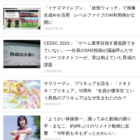
「イナズマイレブン」「妖怪ウォッチ」で画像
生成AIを活用 レベルファイブのAI利用例が公
開に
(
2023/12/12
)
CEDEC 2023：「ゲーム業界目指す最低限でき
ていない」──社長のSNS投稿が議論呼んだサ
イバーコネクトツーが、実は抱えていた育成の
課題
(
2023/8/25
)
サラリーマン、プリキュアを語る：「ドキド
キ！プリキュア」10周年 “全員が優等生”とい
う異色のプリキュアはなぜ生まれたのか？
(
2023/7/27
)
「ようかい体操第一」踊ってみた動画の踊り
手・まなこ、約9年ぶりのリメイク動画に反
響 「10年前も今もずっとかわいい」
(
2023/7/12
)