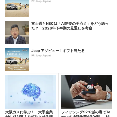
PR(Jeep Japan)
富士通とNECは「AI需要の手応え」をどう語っ
た？ 2026年下半期の見通しを考察
Jeep アソビュー！ギフト当たる
PR(Jeep Japan)
大阪ガスに学ぶ！ 大手企業
フィッシング92％減の裏でTe
が生成AI導入を成功させる理
amsの通話攻撃が10倍に Mi