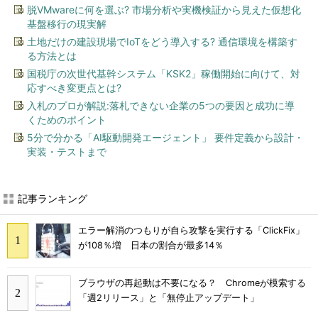
脱VMwareに何を選ぶ? 市場分析や実機検証から見えた仮想化
基盤移行の現実解
土地だけの建設現場でIoTをどう導入する? 通信環境を構築す
る方法とは
国税庁の次世代基幹システム「KSK2」稼働開始に向けて、対
応すべき変更点とは?
入札のプロが解説:落札できない企業の5つの要因と成功に導
くためのポイント
5分で分かる「AI駆動開発エージェント」 要件定義から設計・
実装・テストまで
記事ランキング
エラー解消のつもりが自ら攻撃を実行する「ClickFix」
が108％増 日本の割合が最多14％
ブラウザの再起動は不要になる？ Chromeが模索する
「週2リリース」と「無停止アップデート」