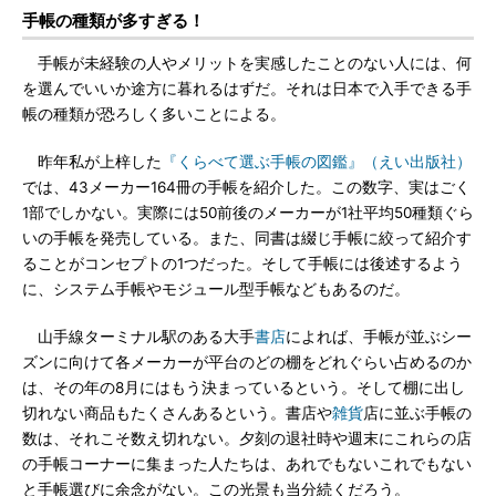
手帳の種類が多すぎる！
手帳が未経験の人やメリットを実感したことのない人には、何
を選んでいいか途方に暮れるはずだ。それは日本で入手できる手
帳の種類が恐ろしく多いことによる。
昨年私が上梓した
『くらべて選ぶ手帳の図鑑』（えい出版社）
では、43メーカー164冊の手帳を紹介した。この数字、実はごく
1部でしかない。実際には50前後のメーカーが1社平均50種類ぐら
いの手帳を発売している。また、同書は綴じ手帳に絞って紹介す
ることがコンセプトの1つだった。そして手帳には後述するよう
に、システム手帳やモジュール型手帳などもあるのだ。
山手線ターミナル駅のある大手
書店
によれば、手帳が並ぶシー
ズンに向けて各メーカーが平台のどの棚をどれぐらい占めるのか
は、その年の8月にはもう決まっているという。そして棚に出し
切れない商品もたくさんあるという。書店や
雑貨
店に並ぶ手帳の
数は、それこそ数え切れない。夕刻の退社時や週末にこれらの店
の手帳コーナーに集まった人たちは、あれでもないこれでもない
と手帳選びに余念がない。この光景も当分続くだろう。