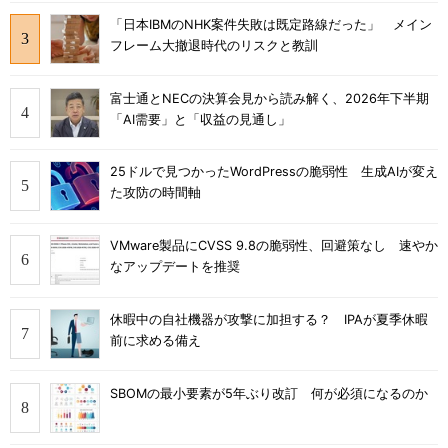
「日本IBMのNHK案件失敗は既定路線だった」 メイン
フレーム大撤退時代のリスクと教訓
富士通とNECの決算会見から読み解く、2026年下半期
「AI需要」と「収益の見通し」
25ドルで見つかったWordPressの脆弱性 生成AIが変え
た攻防の時間軸
VMware製品にCVSS 9.8の脆弱性、回避策なし 速やか
なアップデートを推奨
休暇中の自社機器が攻撃に加担する？ IPAが夏季休暇
前に求める備え
SBOMの最小要素が5年ぶり改訂 何が必須になるのか