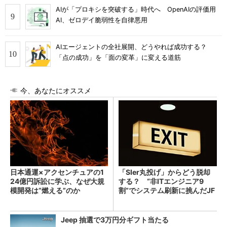
AIが「プロキシを突破する」時代へ OpenAIの評価用
AI、ゼロデイ脆弱性を自律悪用
AIエージェントの全社展開、どうやれば成功する？
「点の成功」を「面の変革」に変える道筋
今、あなたにオススメ
日本通運×アクセンチュアの1
「SIer丸投げ」からどう脱却
24億円訴訟に学ぶ、なぜ大規
する？ “非ITエンジニア9
模開発は“燃える”のか
割”でシステム刷新に挑んだJF
Eスチールに学ぶ
Jeep 抽選で3万円分ギフト当たる