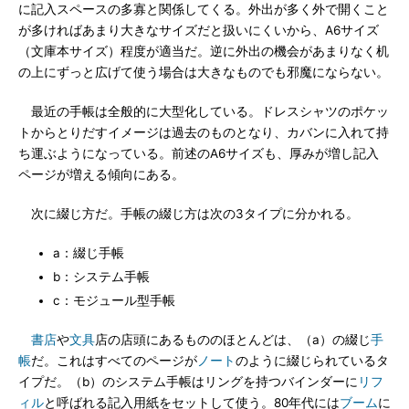
に記入スペースの多寡と関係してくる。外出が多く外で開くこと
が多ければあまり大きなサイズだと扱いにくいから、A6サイズ
（文庫本サイズ）程度が適当だ。逆に外出の機会があまりなく机
の上にずっと広げて使う場合は大きなものでも邪魔にならない。
最近の手帳は全般的に大型化している。ドレスシャツのポケッ
トからとりだすイメージは過去のものとなり、カバンに入れて持
ち運ぶようになっている。前述のA6サイズも、厚みが増し記入
ページが増える傾向にある。
次に綴じ方だ。手帳の綴じ方は次の3タイプに分かれる。
a：綴じ手帳
b：システム手帳
c：モジュール型手帳
書店
や
文具
店の店頭にあるもののほとんどは、（a）の綴じ
手
帳
だ。これはすべてのページが
ノート
のように綴じられているタ
イプだ。（b）のシステム手帳はリングを持つバインダーに
リフ
ィル
と呼ばれる記入用紙をセットして使う。80年代には
ブーム
に