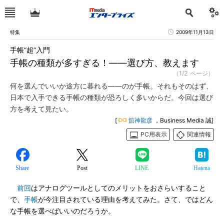
特集
2009年11月13日
手帳“超”入門
手帳の種類が多すぎる！――選び方、教えます
（1/2 ページ）
何を選んでいいか途方に暮れる――のが手帳。それもそのはず、
日本で入手できる手帳の種類が恐ろしく多いからだ。今回は選び
方を考えて見たい。
[
舘神龍彦
，Business Media 誠]
PC用表示
関連情報
Share
Post
LINE
Hatena
前回
はアナログツールとしてのメリットをおさらいすること
で、
手帳
が今注目されている理由を考えてみた。さて、ではどん
な手帳を選べばいいのだろうか。