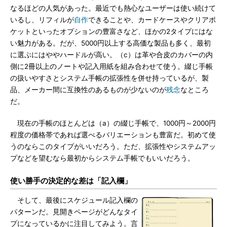
なるほどの人気があった。最近でも熱心なユーザーは使い続けて
いるし、リフィルが
自作
できることや、カードケースやクリアポ
ケットといったオプションの豊富さなど、ほかの2タイプにはな
い魅力がある。だが、5000円以上する高価な製品も多く、最初
に選ぶにはややハードルが高い。（c）は革や合皮のカバーの内
側に2冊以上のノートや記入用紙を組み合わせて使う。綴じ手帳
の扱いやすさとシステム手帳の拡張性を併せ持っているが、製
品、メーカー間に互換性のあるものが少ないのが
残念
なところ
だ。
現在の手帳のほとんどは（a）の綴じ手帳で、1000円～2000円
程度の価格帯であれば選べるバリエーションも豊富だ。初めて使
うのならこのタイプがいいだろう。ただ、拡張性やシステムアッ
プなどを望むなら最初からシステム手帳でもいいだろう。
使い勝手の決定的な差は「記入欄」
そして、最後にスケジュール記入欄の
パターンだ。見開きページがどんなタイ
プになっているかに注目してみよう。言