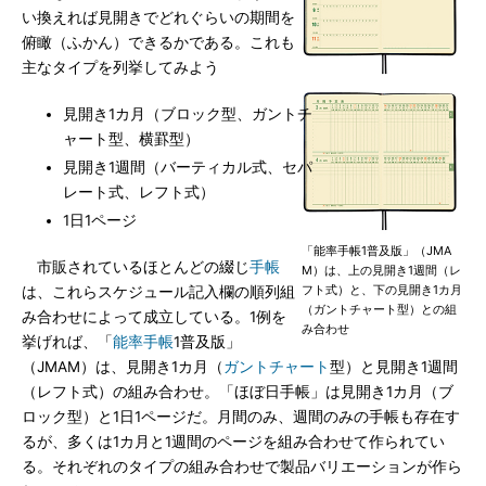
い換えれば見開きでどれぐらいの期間を
俯瞰（ふかん）できるかである。これも
主なタイプを列挙してみよう
見開き1カ月（ブロック型、ガントチ
ャート型、横罫型）
見開き1週間（バーティカル式、セパ
レート式、レフト式）
1日1ページ
「能率手帳1普及版」（JMA
市販されているほとんどの綴じ
手帳
M）は、上の見開き1週間（レ
フト式）と、下の見開き1カ月
は、これらスケジュール記入欄の順列組
（ガントチャート型）との組
み合わせによって成立している。1例を
み合わせ
挙げれば、「
能率手帳
1普及版」
（JMAM）は、見開き1カ月（
ガントチャート
型）と見開き1週間
（レフト式）の組み合わせ。「ほぼ日手帳」は見開き1カ月（ブ
ロック型）と1日1ページだ。月間のみ、週間のみの手帳も存在す
るが、多くは1カ月と1週間のページを組み合わせて作られてい
る。それぞれのタイプの組み合わせで製品バリエーションが作ら