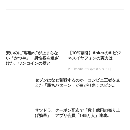
安いのに“客離れ”が止まらな
【10%割引】AnkerのAIビジ
い「かつや」 男性客を遠ざ
ネスイヤフォンの実力は
けた、ワンコインの壁と
は？...
PR(ITmedia ビジネスオンライン)
セブンはなぜ苦戦するのか コンビニ王者を支
えた「勝ちパターン」が曲がり角：スピン...
サツドラ、クーポン配布で「数十億円の売り上
げ効果」 アプリ会員「145万人」達成...