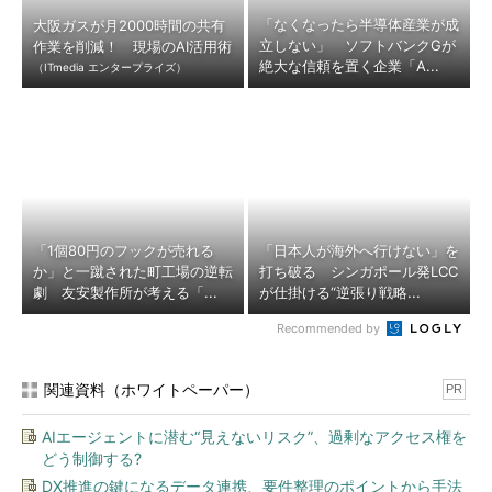
「なくなったら半導体産業が成
大阪ガスが月2000時間の共有
立しない」 ソフトバンクGが
作業を削減！ 現場のAI活用術
絶大な信頼を置く企業「A...
（ITmedia エンタープライズ）
「1個80円のフックが売れる
「日本人が海外へ行けない」を
か」と一蹴された町工場の逆転
打ち破る シンガポール発LCC
劇 友安製作所が考える「...
が仕掛ける“逆張り戦略...
Recommended by
関連資料（ホワイトペーパー）
PR
AIエージェントに潜む“見えないリスク”、過剰なアクセス権を
どう制御する?
DX推進の鍵になるデータ連携、要件整理のポイントから手法