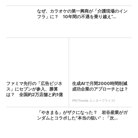
なぜ、カラオケの第一興商が「介護現場のイン
フラ」に？ 10年間の不遇を乗り越え“...
ファミマ先行の「広告ビジネ
生成AIで月間2000時間削減
ス」にセブンが参入、勝算
成功企業のアプローチとは？
は？ 全国約2万店舗と約1億
人...
PR(ITmedia エンタープライズ)
「やきまる」がザクになった？ 岩谷産業がガ
ンダムとコラボした“本当の狙い”：「次...