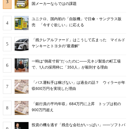
国メーカーならではの課題
ユニクロ、国内初の「自販機」で日傘・サングラス販
売 「今すぐ欲しい」に応える
「残クレアルファード」はこうして広まった マイルド
ヤンキーとトヨタの“最適解”
一時は“倒産寸前”だったのに――元ネジ製造の町工場
で、1人の採用枠に「350人」が殺到する理由
「バス運転手は稼げない」は過去の話？ ウィラーが年
収600万円を実現した理由
「銀行員の平均年収」684万円に上昇 トップは初の
900万円超え
投資の機を逃す「残念な会社がいっぱい」――ソフトバ