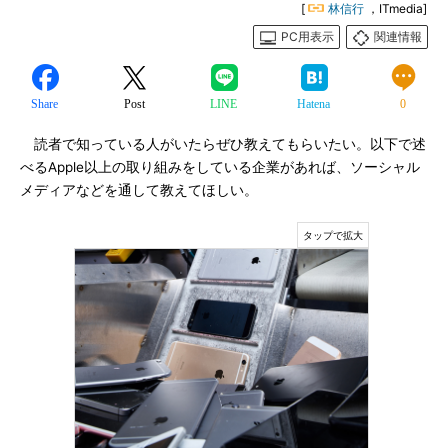
[
林信行
，ITmedia]
PC用表示
関連情報
Share
Post
LINE
Hatena
0
読者で知っている人がいたらぜひ教えてもらいたい。以下で述
べるApple以上の取り組みをしている企業があれば、ソーシャル
メディアなどを通して教えてほしい。