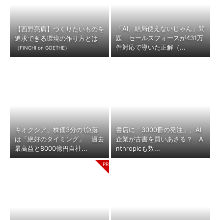
「AI、結局使えないじゃん」問
【西野亮廣】つくりたいものを
題 セールスフォースが431万
追求できる環境の作り方とは
件対応で導いた正解（...
（FINCHI on GOETHE）
キオクシア、株価3分の1急落
書店に「3000冊の発注」、AI
は「絶好のタイミング」 過去
企業が古書を買いあさる？ A
最高益と8000億円自社...
nthropicも数...