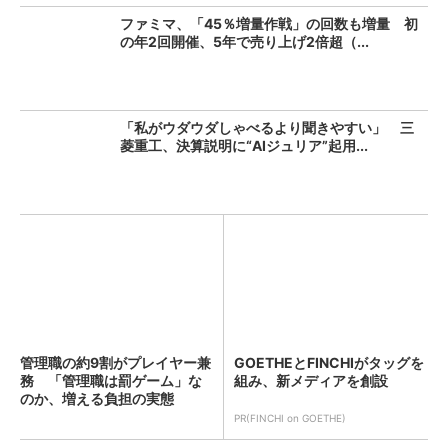
ファミマ、「45％増量作戦」の回数も増量 初
の年2回開催、5年で売り上げ2倍超（...
「私がウダウダしゃべるより聞きやすい」 三
菱重工、決算説明に“AIジュリア”起用...
管理職の約9割がプレイヤー兼
GOETHEとFINCHIがタッグを
務 「管理職は罰ゲーム」な
組み、新メディアを創設
のか、増える負担の実態
PR(FINCHI on GOETHE)