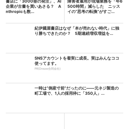
書店に「3000冊の発注」、AI
障害者雇用が現場業務を「年6
企業が古書を買いあさる？ A
500時間」減らした ニッス
nthropicも数...
イの“思考の転換”がすご...
紀伊國屋書店はなぜ「本が売れない時代」に独
り勝ちできたのか？ 5期連続増収増益を...
SNSアカウントを着実に成長。実はみんなココ
使ってます。
PR(Dreaw合同会社)
一時は“倒産寸前”だったのに――元ネジ製造の
町工場で、1人の採用枠に「350人」...