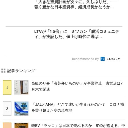
「大きな投資計画が次々に。久しぶりだ」――
強く豊かな日本投資枠、経済成長かなうか...
LTVが「1.5倍」に ミツカン「腸活コミュニテ
ィ」が実証した、値上げ時代に選ば...
Recommended by
記事ランキング
高級のり弁「海苔弁いちのや」が事業停止 直営店は7
月末で閉店
「JALとANA」どこで違いが生まれたのか？ コロナ禍
を乗り越えた空の現在地
軽EV「ラッコ」は日本で売れるのか BYDが抱える、中