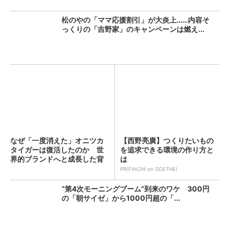
松のやの「ママ応援割引」が大炎上……内容そ
っくりの「吉野家」のキャンペーンは燃え...
なぜ「一度消えた」オニツカ
【西野亮廣】つくりたいもの
タイガーは復活したのか 世
を追求できる環境の作り方と
界的ブランドへと成長した背
は
景...
PR(FINCHI on GOETHE)
“第4次モーニングブーム”到来のワケ 300円
の「朝サイゼ」から1000円超の「...