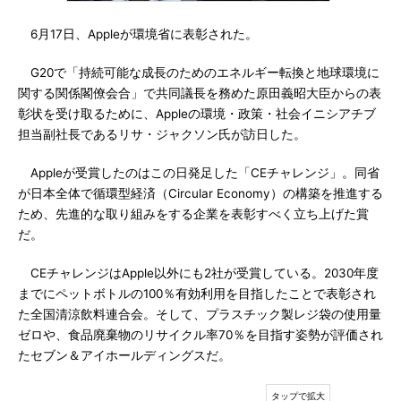
6月17日、Appleが環境省に表彰された。
G20で「持続可能な成長のためのエネルギー転換と地球環境に
関する関係閣僚会合」で共同議長を務めた原田義昭大臣からの表
彰状を受け取るために、Appleの環境・政策・社会イニシアチブ
担当副社長であるリサ・ジャクソン氏が訪日した。
Appleが受賞したのはこの日発足した「CEチャレンジ」。同省
が日本全体で循環型経済（Circular Economy）の構築を推進する
ため、先進的な取り組みをする企業を表彰すべく立ち上げた賞
だ。
CEチャレンジはApple以外にも2社が受賞している。2030年度
までにペットボトルの100％有効利用を目指したことで表彰され
た全国清涼飲料連合会。そして、プラスチック製レジ袋の使用量
ゼロや、食品廃棄物のリサイクル率70％を目指す姿勢が評価され
たセブン＆アイホールディングスだ。