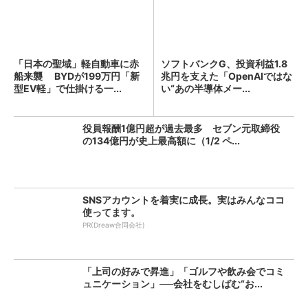
「日本の聖域」軽自動車に赤
ソフトバンクG、投資利益1.8
船来襲 BYDが199万円「新
兆円を支えた「OpenAIではな
型EV軽」で仕掛ける一...
い“あの半導体メー...
役員報酬1億円超が過去最多 セブン元取締役
の134億円が史上最高額に（1/2 ペ...
SNSアカウントを着実に成長。実はみんなココ
使ってます。
PR(Dreaw合同会社)
「上司の好みで昇進」「ゴルフや飲み会でコミ
ュニケーション」──会社をむしばむ“お...