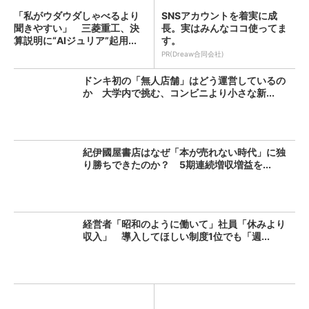
「私がウダウダしゃべるより
SNSアカウントを着実に成
聞きやすい」 三菱重工、決
長。実はみんなココ使ってま
算説明に“AIジュリア”起用...
す。
PR(Dreaw合同会社)
ドンキ初の「無人店舗」はどう運営しているの
か 大学内で挑む、コンビニより小さな新...
紀伊國屋書店はなぜ「本が売れない時代」に独
り勝ちできたのか？ 5期連続増収増益を...
経営者「昭和のように働いて」社員「休みより
収入」 導入してほしい制度1位でも「週...