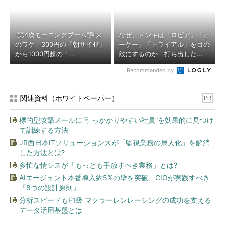
“第4次モーニングブーム”到来
なぜ、ドンキは「ロピア」「オ
のワケ 300円の「朝サイゼ」
ーケー」「トライアル」を目の
から1000円超の「...
敵にするのか 打ち出した...
Recommended by
関連資料（ホワイトペーパー）
PR
標的型攻撃メールに“引っかかりやすい社員”を効果的に見つけ
て訓練する方法
JR西日本ITソリューションズが「監視業務の属人化」を解消
した方法とは?
多忙な情シスが「もっとも手放すべき業務」とは?
AIエージェント本番導入約5%の壁を突破、CIOが実践すべき
「8つの設計原則」
分析スピードもF1級 マクラーレンレーシングの成功を支える
データ活用基盤とは