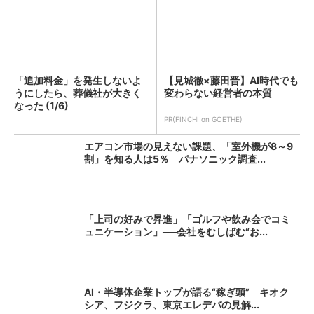
「追加料金」を発生しないよ
【見城徹×藤田晋】AI時代でも
うにしたら、葬儀社が大きく
変わらない経営者の本質
なった (1/6)
PR(FINCHI on GOETHE)
エアコン市場の見えない課題、「室外機が8～9
割」を知る人は5％ パナソニック調査...
「上司の好みで昇進」「ゴルフや飲み会でコミ
ュニケーション」──会社をむしばむ“お...
AI・半導体企業トップが語る“稼ぎ頭” キオク
シア、フジクラ、東京エレデバの見解...