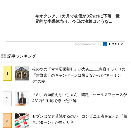
キオクシア、1カ月で株価が3分の1に下落 世
界的な半導体売り、今日の決算はどうな...
Recommended by
記事ランキング
松のやの「ママ応援割引」が大炎上……内容そっくりの
「吉野家」のキャンペーンは燃えなかった“ネーミン
グ”の差
「AI、結局使えないじゃん」問題 セールスフォースが
431万件対応で導いた正解
セブンはなぜ苦戦するのか コンビニ王者を支えた「勝
ちパターン」が曲がり角