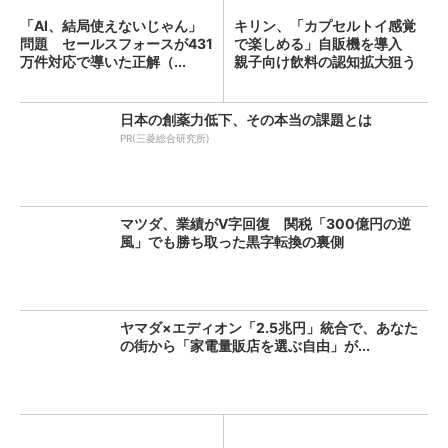
「AI、結局使えないじゃん」
キリン、「カプセルトイ感覚
問題 セールスフォースが431
で楽しめる」自販機を導入
万件対応で導いた正解（...
親子向け飲料の認知拡大狙う
日本の創薬力低下、その本当の課題とは
PR(三菱総合研究所)
マツダ、業績がV字回復 関税「300億円の逆
風」でも勝ち取った黒字転換の裏側
ヤマダ×エディオン「2.5兆円」統合で、あなた
の街から「家電量販店を選ぶ自由」が...