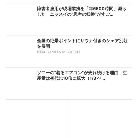
障害者雇用が現場業務を「年6500時間」減ら
した ニッスイの“思考の転換”がすご...
全国の絶景ポイントにサウナ付きのシェア別荘
を展開
PR(COCO VILLA on GOETHE)
ソニーの“着るエアコン”が売れ続ける理由 生
産量は初代比10倍に拡大（1/3 ペ...