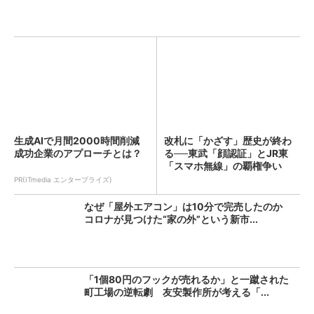
生成AIで月間2000時間削減
改札に「かざす」歴史が終わ
成功企業のアプローチとは？
る──東武「顔認証」とJR東
「スマホ無線」の覇権争い
PR(ITmedia エンタープライズ)
なぜ「屋外エアコン」は10分で完売したのか
コロナが見つけた“家の外”という新市...
「1個80円のフックが売れるか」と一蹴された
町工場の逆転劇 友安製作所が考える「...