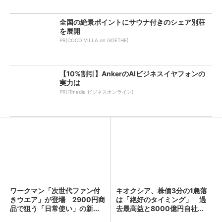
全国の絶景ポイントにサウナ付きのシェア別荘
を展開
PR(COCO VILLA on GOETHE)
【10%割引】AnkerのAIビジネスイヤフォンの
実力は
PR(ITmedia ビジネスオンライン)
ワークマン「次世代ファン付
キオクシア、株価3分の1急落
きウエア」が登場 2900円商
は「絶好のタイミング」 過
品で狙う「日常使い」の新...
去最高益と8000億円自社...