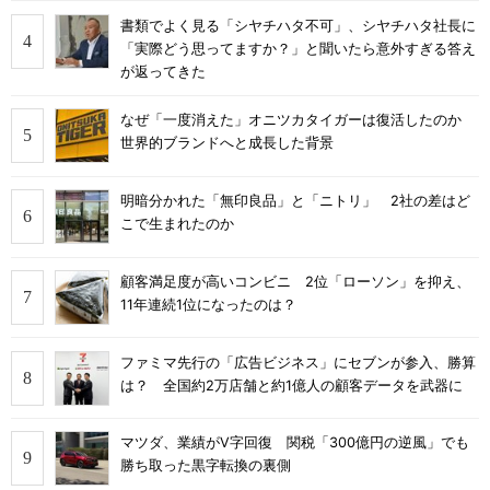
書類でよく見る「シヤチハタ不可」、シヤチハタ社長に
「実際どう思ってますか？」と聞いたら意外すぎる答え
が返ってきた
なぜ「一度消えた」オニツカタイガーは復活したのか
世界的ブランドへと成長した背景
明暗分かれた「無印良品」と「ニトリ」 2社の差はど
こで生まれたのか
顧客満足度が高いコンビニ 2位「ローソン」を抑え、
11年連続1位になったのは？
ファミマ先行の「広告ビジネス」にセブンが参入、勝算
は？ 全国約2万店舗と約1億人の顧客データを武器に
マツダ、業績がV字回復 関税「300億円の逆風」でも
勝ち取った黒字転換の裏側