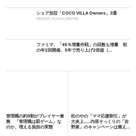
シェア別荘「COCO VILLA Owners」3選
PR(COCO VILLA on GOETHE)
ファミマ、「45％増量作戦」の回数も増量 初
の年2回開催、5年で売り上げ2倍超（...
管理職の約9割がプレイヤー兼
松のやの「ママ応援割引」が
務 「管理職は罰ゲーム」な
大炎上……内容そっくりの「吉
のか、増える負担の実態
野家」のキャンペーンは燃え...