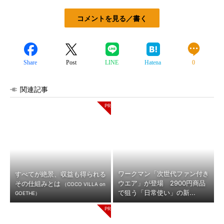
コメントを見る／書く
Share
Post
LINE
Hatena
0
関連記事
ワークマン「次世代ファン付き
すべてが絶景、収益も得られる
ウエア」が登場 2900円商品
その仕組みとは
（COCO VILLA on
で狙う「日常使い」の新...
GOETHE）