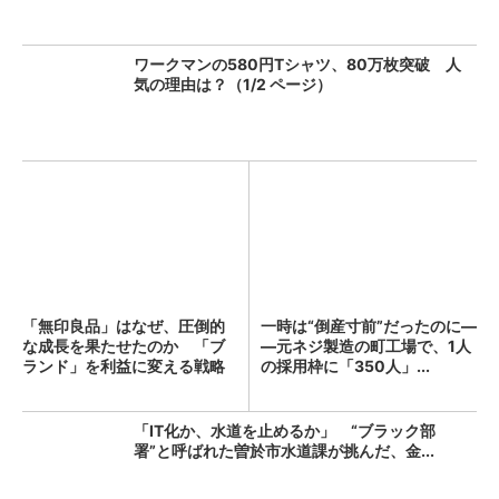
ワークマンの580円Tシャツ、80万枚突破 人
気の理由は？（1/2 ページ）
「無印良品」はなぜ、圧倒的
一時は“倒産寸前”だったのに―
な成長を果たせたのか 「ブ
―元ネジ製造の町工場で、1人
ランド」を利益に変える戦略
の採用枠に「350人」...
の...
「IT化か、水道を止めるか」 “ブラック部
署”と呼ばれた曽於市水道課が挑んだ、金...