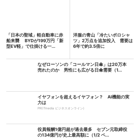
「日本の聖域」軽自動車に赤
洋服の青山「冷たいポロシャ
船来襲 BYDが199万円「新
ツ」2万点を追加投入 需要は
型EV軽」で仕掛ける一...
6年で約3.5倍に
なぜローソンの「コールマン日傘」は20万本
売れたのか 男性にも広がる日傘需要（1...
イヤフォンを超えるイヤフォン？ AI機能の実
力は
PR(ITmedia ビジネスオンライン)
役員報酬1億円超が過去最多 セブン元取締役
の134億円が史上最高額に（1/2 ペ...