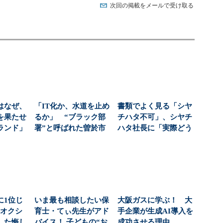
次回の掲載をメールで受け取る
はなぜ、
「IT化か、水道を止め
書類でよく見る「シヤ
を果たせ
るか」 “ブラック部
チハタ不可」、シヤチ
ランド」
署”と呼ばれた曽於市
ハタ社長に「実際どう
る戦略
水道課が挑んだ、金...
思ってますか？」と
聞...
に1位じ
いま最も相談したい保
大阪ガスに学ぶ！ 大
キオクシ
育士・てぃ先生がアド
手企業が生成AI導入を
した悔し
バイス！ 子どもの“お
成功させる理由