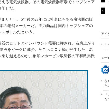
える電気炊飯器。その電気炊飯器市場でトップシェア
象印）だ。
始まりとし、5年後の23年には社名にもある魔法瓶の販
日本の老舗メーカーだ。主力商品は国内トップシェアの
レスボトルだという。
アイ
飯器のヒットとインバウンド需要に押され、右肩上がり
キ
97億円をピークに減少。そこへコロナ禍が発生した。老
う乗り越えるのか。象印マホービン取締役の宇和政男氏
メー
な
た
「
た