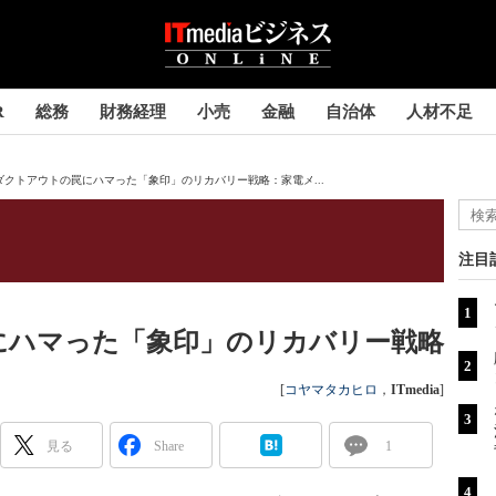
R
総務
財務経理
小売
金融
自治体
人材不足
ダクトアウトの罠にハマった「象印」のリカバリー戦略：家電メ...
注目
にハマった「象印」のリカバリー戦略
[
コヤマタカヒロ
，
ITmedia
]
見る
Share
1