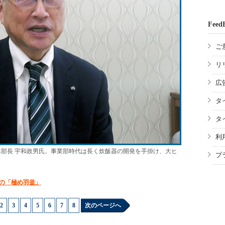
Feed
ご
リ
広
タ
タ
利
発本部長 宇和政男氏。事業部時代は長く炊飯器の開発を手掛け、大ヒ
プ
売の「極め羽釜」
2
|
3
|
4
|
5
|
6
|
7
|
8
次のページへ