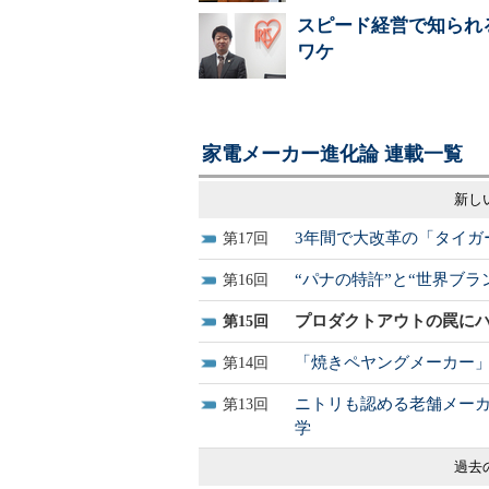
スピード経営で知られ
ワケ
家電メーカー進化論 連載一覧
新し
3年間で大改革の「タイガ
17
“パナの特許”と“世界ブ
16
プロダクトアウトの罠に
15
「焼きペヤングメーカー」
14
ニトリも認める老舗メー
13
学
過去