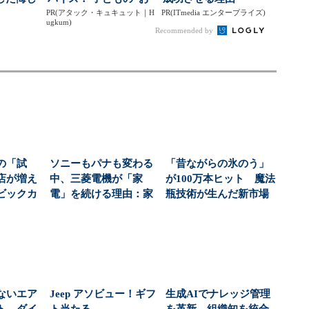
ジ市場
PR(アタック・キュキュット｜H
てつだい”に、どん...
PR(ITmedia エンタープライズ)
ugkum)
Recommended by
の「試
ソニーもパナも変わる
「昔ながらの氷のう」
店が増え
中、三菱電機が「家
が100万本ヒット 魔法
ビックカ
電」を続ける理由：家
瓶技術が生んだ新市場
仕掛ける
電ビジネス（1/3 ペ...
（1/3 ページ...
ないエア
Jeep アソビュー！ギフ
生成AIでナレッジ管理