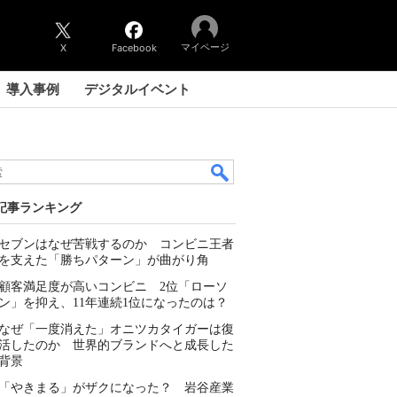
マイページ
X
Facebook
導入事例
デジタルイベント
記事ランキング
セブンはなぜ苦戦するのか コンビニ王者
を支えた「勝ちパターン」が曲がり角
顧客満足度が高いコンビニ 2位「ローソ
ン」を抑え、11年連続1位になったのは？
なぜ「一度消えた」オニツカタイガーは復
活したのか 世界的ブランドへと成長した
背景
「やきまる」がザクになった？ 岩谷産業