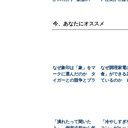
軽」で仕掛ける一...
さ ストレー
制...
今、あなたにオススメ
なぜ象印は「象」をマ
なぜ調理家電
ークに選んだのか タ
食」ができる
イガーとの競争とブラ
ているのか 
ンド戦略：大阪ビジ
メラや象印が
ネ...
背...
「潰れたって聞いた
「冷やしすぎ