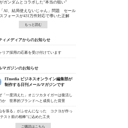
がガンダムとコラボした“本当の狙い”
「AI、結局使えないじゃん」問題 セール
スフォースが431万件対応で導いた正解
もっと読む
ティメディアからのお知らせ
ャリア採用の応募を受け付けています
ルマガジンのお知らせ
ITmedia ビジネスオンライン編集部が
制作する日刊メールマガジンです
ぜ「一度消えた」オニツカタイガーは復活し
のか 世界的ブランドへと成長した背景
山を張る」がふせんになった コクヨが作っ
“テスト前の相棒”に込めた工夫
ご購読はこちら