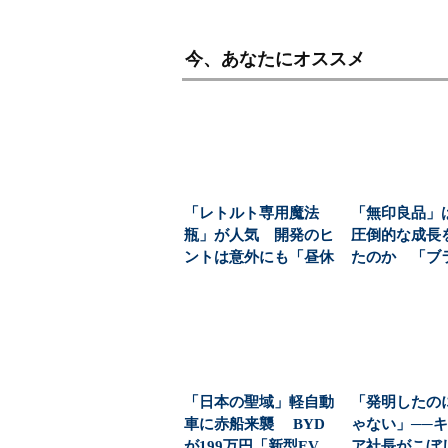
今、あなたにオススメ
「レトルト専用魔法
「無印良品」
瓶」が人気 開発のヒ
圧倒的な成長
ントは意外にも「昼休
たのか 「ブ
みの行列」だった：火
を利益に変え
曜...
の...
「日本の聖域」軽自動
「発明したの
車に赤船来襲 BYD
ゃない」──
が199万円「新型EV
ア社長がこぼ