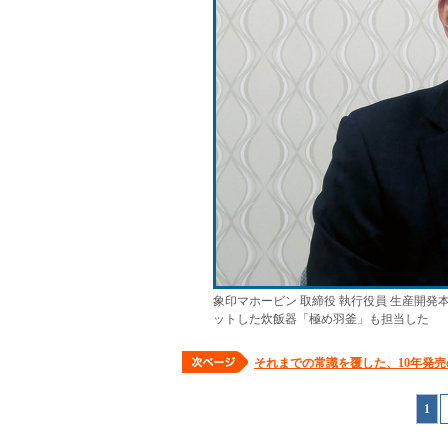
象印マホービン 取締役 執行役員 生産開
ットした炊飯器「極め羽釜」も担当した
それまでの常識を覆した、10年発
1
|