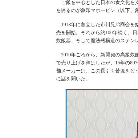
ご飯を中心とした日本の食文化を支
を誇るのが象印マホービン（以下、
1918年に創立した市川兄弟商会を
売を開始。それから約100年続く、
炊飯器、そして魔法瓶構造のステン
2010年ごろから、新開発の高級炊
で売り上げを伸ばしたが、15年の8
舗メーカーは、この長引く苦境をど
に話を聞いた。