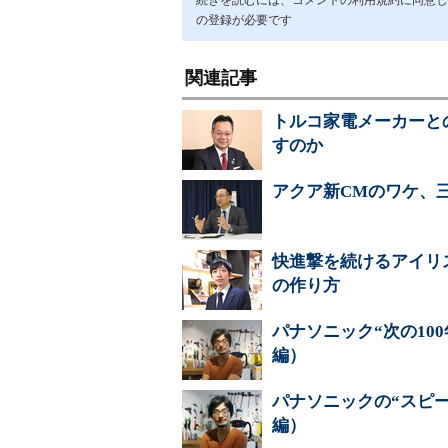
続きを読むには、コメントの利用規約に同意し「ア
の登録が必要です
関連記事
トルコ家電メーカーと
すのか
アクア新CMのワケ、
快進撃を続けるアイリ
の作り方
パナソニック“次の100年
編）
パナソニックの“スピード
編）