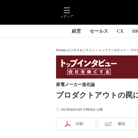
メディア
経営
セールス
CX
H
ITmedia ビジネスオンライン
トップインタビュー
プロ
家電メーカー進化論
プロダクトアウトの罠
2021年08月16日 07時00分 公開
印刷
通知