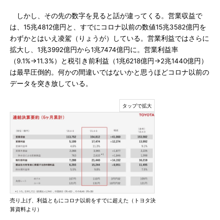
しかし、その先の数字を見ると話が違ってくる。営業収益で
は、15兆4812億円と、すでにコロナ以前の数値15兆3582億円を
わずかとはいえ凌駕（りょうが）している。営業利益ではさらに
拡大し、1兆3992億円から1兆7474億円に。営業利益率
（9.1%→11.3%）と税引き前利益（1兆6218億円→2兆1440億円）
は最早圧倒的。何かの間違いではないかと思うほどコロナ以前の
データを突き放している。
売り上げ、利益ともにコロナ以前をすでに超えた（トヨタ決
算資料より）