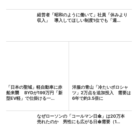
経営者「昭和のように働いて」社員「休みより
収入」 導入してほしい制度1位でも「週...
「日本の聖域」軽自動車に赤
洋服の青山「冷たいポロシャ
船来襲 BYDが199万円「新
ツ」2万点を追加投入 需要は
型EV軽」で仕掛ける一...
6年で約3.5倍に
なぜローソンの「コールマン日傘」は20万本
売れたのか 男性にも広がる日傘需要（1...