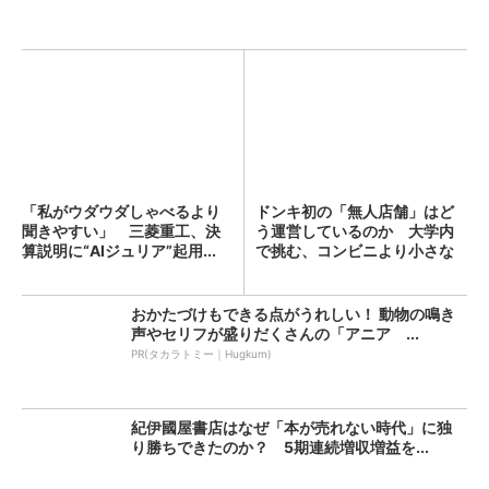
「私がウダウダしゃべるより
ドンキ初の「無人店舗」はど
聞きやすい」 三菱重工、決
う運営しているのか 大学内
算説明に“AIジュリア”起用...
で挑む、コンビニより小さな
新...
おかたづけもできる点がうれしい！ 動物の鳴き
声やセリフが盛りだくさんの「アニア ...
PR(タカラトミー｜Hugkum)
紀伊國屋書店はなぜ「本が売れない時代」に独
り勝ちできたのか？ 5期連続増収増益を...