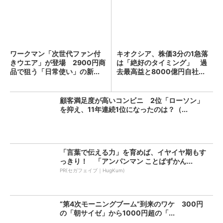
ワークマン「次世代ファン付
キオクシア、株価3分の1急落
きウエア」が登場 2900円商
は「絶好のタイミング」 過
品で狙う「日常使い」の新...
去最高益と8000億円自社...
顧客満足度が高いコンビニ 2位「ローソン」
を抑え、11年連続1位になったのは？（...
「言葉で伝える力」を育めば、イヤイヤ期もす
っきり！ 「アンパンマン ことばずかん...
PR(セガフェイブ｜HugKum)
“第4次モーニングブーム”到来のワケ 300円
の「朝サイゼ」から1000円超の「...