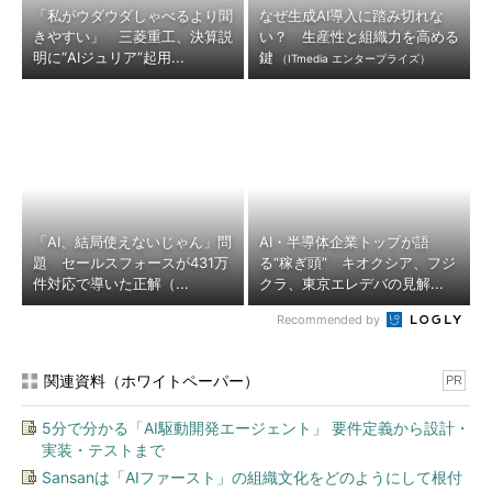
「私がウダウダしゃべるより聞
なぜ生成AI導入に踏み切れな
きやすい」 三菱重工、決算説
い？ 生産性と組織力を高める
明に“AIジュリア”起用...
鍵
（ITmedia エンタープライズ）
「AI、結局使えないじゃん」問
AI・半導体企業トップが語
題 セールスフォースが431万
る“稼ぎ頭” キオクシア、フジ
件対応で導いた正解（...
クラ、東京エレデバの見解...
Recommended by
関連資料（ホワイトペーパー）
PR
5分で分かる「AI駆動開発エージェント」 要件定義から設計・
実装・テストまで
Sansanは「AIファースト」の組織文化をどのようにして根付