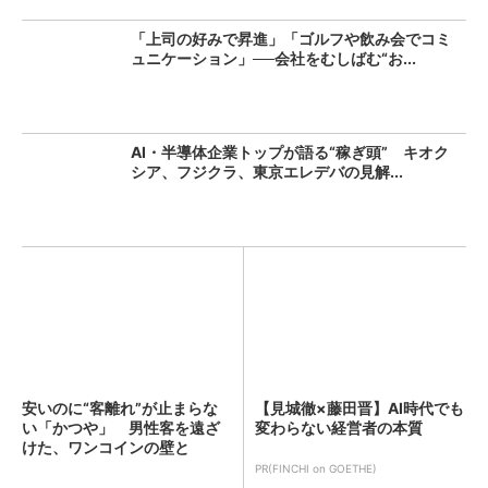
「上司の好みで昇進」「ゴルフや飲み会でコミ
ュニケーション」──会社をむしばむ“お...
AI・半導体企業トップが語る“稼ぎ頭” キオク
シア、フジクラ、東京エレデバの見解...
安いのに“客離れ”が止まらな
【見城徹×藤田晋】AI時代でも
い「かつや」 男性客を遠ざ
変わらない経営者の本質
けた、ワンコインの壁と
は？...
PR(FINCHI on GOETHE)