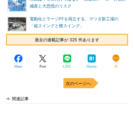
減産と大恐慌のリスク
電動化とラージPFを両立する、マツダ新工場の
「縦スイングと横スイング」
過去の連載記事が 325 件あります
Share
Post
LINE
Hatena
28
次のページへ
関連記事