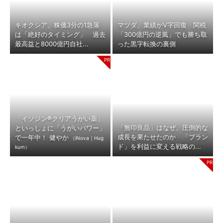
キオクシア、株価3分の1急落
マツダ、業績がV字回復 関税
は「絶好のタイミング」 過去
「300億円の逆風」でも勝ち取
最高益と8000億円自社...
った黒字転換の裏側
「イソジン®クリアうがい薬」
「無印良品」はなぜ、圧倒的な
といっしょに「うがいパワー」
成長を果たせたのか 「ブラン
で一年中！ 健やか
（iNova｜Hug
ド」を利益に変える戦略の...
kum）