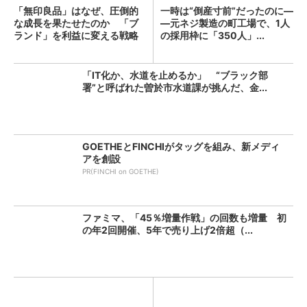
「無印良品」はなぜ、圧倒的
一時は“倒産寸前”だったのに―
な成長を果たせたのか 「ブ
―元ネジ製造の町工場で、1人
ランド」を利益に変える戦略
の採用枠に「350人」...
の...
「IT化か、水道を止めるか」 “ブラック部
署”と呼ばれた曽於市水道課が挑んだ、金...
GOETHEとFINCHIがタッグを組み、新メディ
アを創設
PR(FINCHI on GOETHE)
ファミマ、「45％増量作戦」の回数も増量 初
の年2回開催、5年で売り上げ2倍超（...