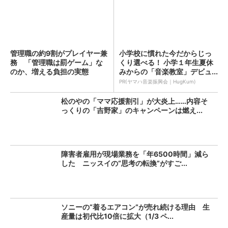
管理職の約9割がプレイヤー兼
小学校に慣れた今だからじっ
務 「管理職は罰ゲーム」な
くり選べる！ 小学１年生夏休
のか、増える負担の実態
みからの「音楽教室」デビュ...
PR(ヤマハ音楽振興会｜HugKum)
松のやの「ママ応援割引」が大炎上……内容そ
っくりの「吉野家」のキャンペーンは燃え...
障害者雇用が現場業務を「年6500時間」減ら
した ニッスイの“思考の転換”がすご...
ソニーの“着るエアコン”が売れ続ける理由 生
産量は初代比10倍に拡大（1/3 ペ...