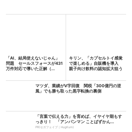
「AI、結局使えないじゃん」
キリン、「カプセルトイ感覚
問題 セールスフォースが431
で楽しめる」自販機を導入
万件対応で導いた正解（...
親子向け飲料の認知拡大狙う
マツダ、業績がV字回復 関税「300億円の逆
風」でも勝ち取った黒字転換の裏側
「言葉で伝える力」を育めば、イヤイヤ期もす
っきり！ 「アンパンマン ことばずかん...
PR(セガフェイブ｜HugKum)