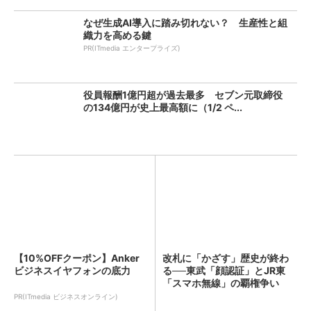
なぜ生成AI導入に踏み切れない？ 生産性と組
織力を高める鍵
PR(ITmedia エンタープライズ)
役員報酬1億円超が過去最多 セブン元取締役
の134億円が史上最高額に（1/2 ペ...
【10%OFFクーポン】Anker
改札に「かざす」歴史が終わ
ビジネスイヤフォンの底力
る──東武「顔認証」とJR東
「スマホ無線」の覇権争い
PR(ITmedia ビジネスオンライン)