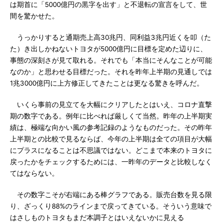
は期首に「5000億円の黒字を出す」と不退転の宣言をして、世
間を驚かせた。
うっかりすると通期売上高30兆円、同利益3兆円近くを叩（た
た）き出しかねないトヨタが5000億円に目標を定めた辺りに、
事態の深刻さが見て取れる。それでも「本当にそんなことが可能
なのか」と思わせる目標だった。それを昨年上半期の見通しでは
1兆3000億円に上方修正してきたことは更なる驚きを呼んだ。
いくら事前の見立てを大幅にクリアしたとはいえ、コロナ直撃
期の数字である。例年に比べれば厳しくて当然。昨年の上半期実
績は、極端な向かい風の参考記録のようなものだった。その昨年
上半期との比較で見るならば、今年の上半期は全ての項目が大幅
にプラスになることは不思議ではない。どこまで本来のトヨタに
戻ったかをチェックするためには、一昨年のデータと比較しなく
てはならない。
その数字こそが右端にある棒グラフである。販売台数を見る限
り、ざっくり88%のラインまで戻ってきている。そういう意味で
はさしものトヨタもまだ本調子とはいえないかに見える