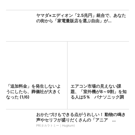
ヤマダ×エディオン「2.5兆円」統合で、あなた
の街から「家電量販店を選ぶ自由」が...
「追加料金」を発生しないよ
エアコン市場の見えない課
うにしたら、葬儀社が大きく
題、「室外機が8～9割」を知
なった (1/6)
る人は5％ パナソニック調
査...
おかたづけもできる点がうれしい！ 動物の鳴き
声やセリフが盛りだくさんの「アニア ...
PR(タカラトミー｜Hugkum)