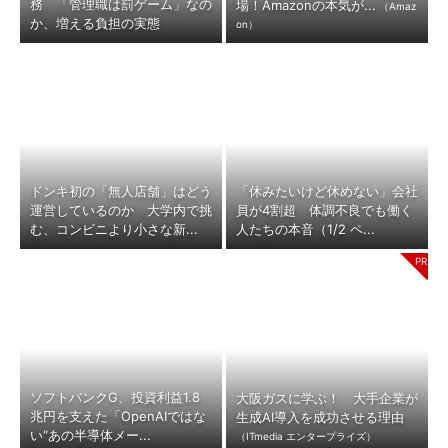
務 「管理職は罰ゲーム」なの
場！Amazonの本気が...
（Amaz
か、増える負担の実態
on）
ドンキ初の「無人店舗」はどう
「休みたいけど休めない」会社
運営しているのか 大学内で挑
員が4割超 体調不良でも働く
む、コンビニより小さな新...
人たちの本音（1/2 ペ...
ソフトバンクG、投資利益1.8
大阪ガスに学ぶ！ 大手企業が
兆円を支えた「OpenAIではな
生成AI導入を成功させる理由
い“あの半導体メー...
（ITmedia エンタープライズ）