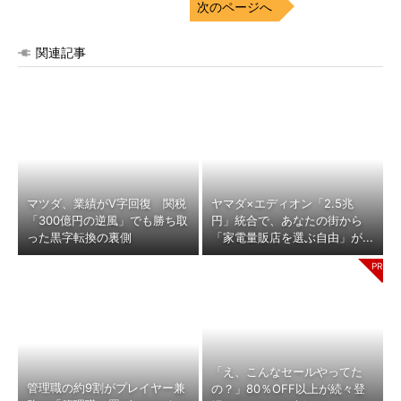
次のページへ
関連記事
マツダ、業績がV字回復 関税
ヤマダ×エディオン「2.5兆
「300億円の逆風」でも勝ち取
円」統合で、あなたの街から
った黒字転換の裏側
「家電量販店を選ぶ自由」が...
「え、こんなセールやってた
管理職の約9割がプレイヤー兼
の？」80％OFF以上が続々登