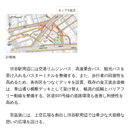
計画地
渋谷駅周辺には空港リムジンバス、高速乗合バス、観光バスを
受け入れるバスターミナルを整備する。また、歩行者の回遊性を
高めるため、各街区をつなぐデッキを設置。既存の金王坂歩道橋
は、青山通り横断デッキとして架け替え、幅員の拡幅とバリアフ
リー動線を整備する。区道931号線の道路環境も改善し利便性を
高める。
宮益坂には、上空広場を創出し渋谷駅周辺では希少な大規模な
憩いの広場を設ける。