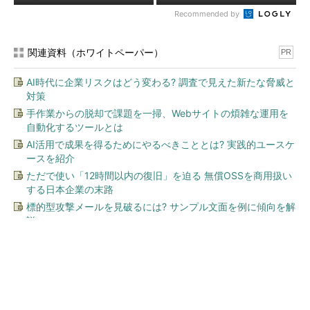
Recommended by
関連資料（ホワイトペーパー）
PR
AI時代に企業リスクはどう変わる? 調査で見えた新たな脅威と
対策
手作業からの脱却で課題を一掃、Webサイトの煩雑な運用を
自動化するツールとは
AI活用で成果を得るためにやるべきこととは? 実践的ユースケ
ースを紹介
ただで使い「12時間以内の復旧」を迫る 無償OSSを商用扱い
する日本企業の末路
標的型攻撃メールを見破るには? サンプル文面を例に傾向を解
説
今、あなたにオススメ