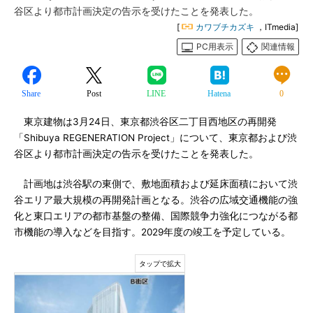
谷区より都市計画決定の告示を受けたことを発表した。
[
カワブチカズキ
，ITmedia]
PC用表示
関連情報
Share
Post
LINE
Hatena
0
東京建物は3月24日、東京都渋谷区二丁目西地区の再開発
「Shibuya REGENERATION Project」について、東京都および渋
谷区より都市計画決定の告示を受けたことを発表した。
計画地は渋谷駅の東側で、敷地面積および延床面積において渋
谷エリア最大規模の再開発計画となる。渋谷の広域交通機能の強
化と東口エリアの都市基盤の整備、国際競争力強化につながる都
市機能の導入などを目指す。2029年度の竣工を予定している。