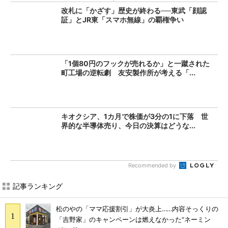
改札に「かざす」歴史が終わる──東武「顔認
証」とJR東「スマホ無線」の覇権争い
「1個80円のフックが売れるか」と一蹴された
町工場の逆転劇 友安製作所が考える「...
キオクシア、1カ月で株価が3分の1に下落 世
界的な半導体売り、今日の決算はどうな...
Recommended by
記事ランキング
松のやの「ママ応援割引」が大炎上……内容そっくりの
「吉野家」のキャンペーンは燃えなかった“ネーミン