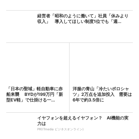
経営者「昭和のように働いて」社員「休みより
収入」 導入してほしい制度1位でも「週...
「日本の聖域」軽自動車に赤
洋服の青山「冷たいポロシャ
船来襲 BYDが199万円「新
ツ」2万点を追加投入 需要は
型EV軽」で仕掛ける一...
6年で約3.5倍に
イヤフォンを超えるイヤフォン？ AI機能の実
力は
PR(ITmedia ビジネスオンライン)