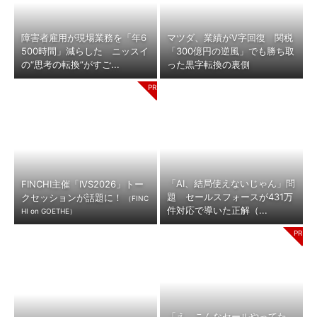
障害者雇用が現場業務を「年6
マツダ、業績がV字回復 関税
500時間」減らした ニッスイ
「300億円の逆風」でも勝ち取
の“思考の転換”がすご...
った黒字転換の裏側
「AI、結局使えないじゃん」問
FINCHI主催「IVS2026」トー
題 セールスフォースが431万
クセッションが話題に！
（FINC
件対応で導いた正解（...
HI on GOETHE）
「え、こんなセールやってた