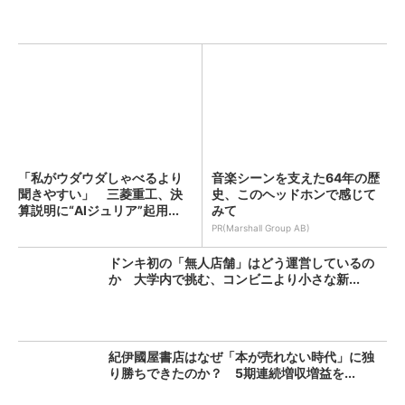
「私がウダウダしゃべるより
音楽シーンを支えた64年の歴
聞きやすい」 三菱重工、決
史、このヘッドホンで感じて
算説明に“AIジュリア”起用...
みて
PR(Marshall Group AB)
ドンキ初の「無人店舗」はどう運営しているの
か 大学内で挑む、コンビニより小さな新...
紀伊國屋書店はなぜ「本が売れない時代」に独
り勝ちできたのか？ 5期連続増収増益を...