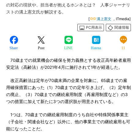
の対応の現状や、担当者が抱えるホンネとは？ 人事ジャーナリ
ストの溝上憲文氏が解説する。
[
溝上憲文
，ITmedia]
PC用表示
関連情報
Share
Post
LINE
Hatena
11
70歳までの就業機会の確保を努力義務とする改正高年齢者雇用
安定法（高齢法）が2021年4月に施行されて1年が経過した。
改正高齢法は定年が70歳未満の企業を対象に、65歳までの雇
用確保措置にあった（1）70歳までの定年引き上げ、（2）定年制
の廃止、（3）70歳までの継続雇用制度（再雇用制度など）の3
つの措置に加えて新たに3つの選択肢が用意されている。
1つは、70歳までの継続雇用制度のうち自社や特殊関係事業主
（子会社・関連会社など）以外に、他の事業主での継続雇用も可
能になったことだ。