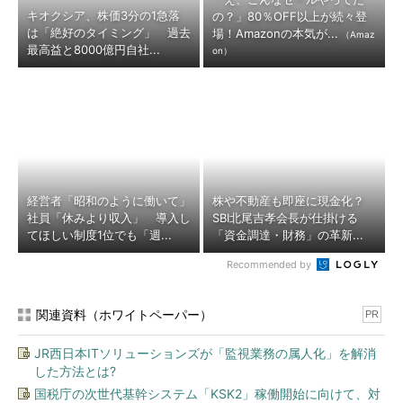
キオクシア、株価3分の1急落
の？」80％OFF以上が続々登
は「絶好のタイミング」 過去
場！Amazonの本気が...
（Amaz
最高益と8000億円自社...
on）
経営者「昭和のように働いて」
株や不動産も即座に現金化？
社員「休みより収入」 導入し
SBI北尾吉孝会長が仕掛ける
てほしい制度1位でも「週...
「資金調達・財務」の革新...
Recommended by
関連資料（ホワイトペーパー）
PR
JR西日本ITソリューションズが「監視業務の属人化」を解消
した方法とは?
国税庁の次世代基幹システム「KSK2」稼働開始に向けて、対