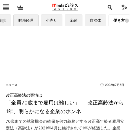
総務
財務経理
小売り
金融
自治体
働き方
ニュース
2022年7月5日
改正高齢法の実情は
「全員70歳まで雇用は難しい」──改正高齢法から
1年、明らかになる企業のホンネ
70歳までの就業機会の確保を努力義務とする改正高年齢者雇用安
定法（高齢法）が2021年4月に施行されて1年が経過した。企業