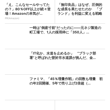
「え、こんなセールやってた
「無印良品」はなぜ、圧倒的
の？」80％OFF以上が続々登
な成長を果たせたのか 「ブ
場！Amazonの本気が...
ランド」を利益に変える戦略
の...
PR(Amazon)
一時は“倒産寸前”だったのに――元ネジ製造の
町工場で、1人の採用枠に「350人」...
「IT化か、水道を止めるか」 “ブラック部
署”と呼ばれた曽於市水道課が挑んだ、金...
ファミマ、「45％増量作戦」の回数も増量 初
の年2回開催、5年で売り上げ2倍超（...