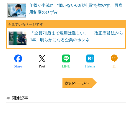
年収が半減!? “働かない60代社員”を増やす、再雇
用制度のひずみ
「全員70歳まで雇用は難しい」──改正高齢法から
1年、明らかになる企業のホンネ
Share
Post
LINE
Hatena
11
次のページへ
関連記事