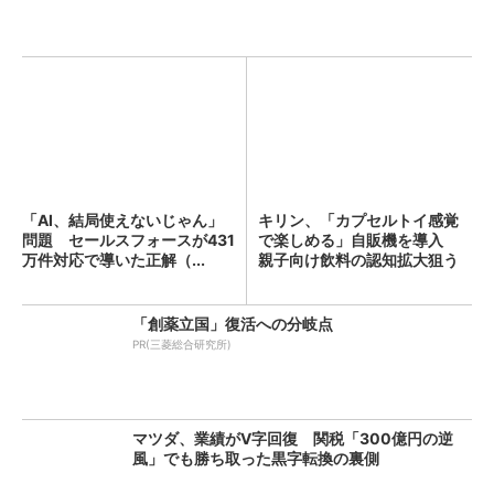
「AI、結局使えないじゃん」
キリン、「カプセルトイ感覚
問題 セールスフォースが431
で楽しめる」自販機を導入
万件対応で導いた正解（...
親子向け飲料の認知拡大狙う
「創薬立国」復活への分岐点
PR(三菱総合研究所)
マツダ、業績がV字回復 関税「300億円の逆
風」でも勝ち取った黒字転換の裏側