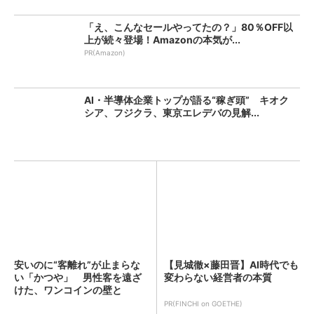
「え、こんなセールやってたの？」80％OFF以
上が続々登場！Amazonの本気が...
PR(Amazon)
AI・半導体企業トップが語る“稼ぎ頭” キオク
シア、フジクラ、東京エレデバの見解...
安いのに“客離れ”が止まらな
【見城徹×藤田晋】AI時代でも
い「かつや」 男性客を遠ざ
変わらない経営者の本質
けた、ワンコインの壁と
は？...
PR(FINCHI on GOETHE)