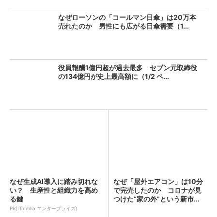
なぜローソンの「コールマン日傘」は20万本
売れたのか 男性にも広がる日傘需要（1...
役員報酬1億円超が過去最多 セブン元取締役
の134億円が史上最高額に（1/2 ペ...
なぜ生成AI導入に踏み切れな
なぜ「屋外エアコン」は10分
い？ 生産性と組織力を高め
で完売したのか コロナが見
る鍵
つけた“家の外”という新市...
PR(ITmedia エンタープライズ)