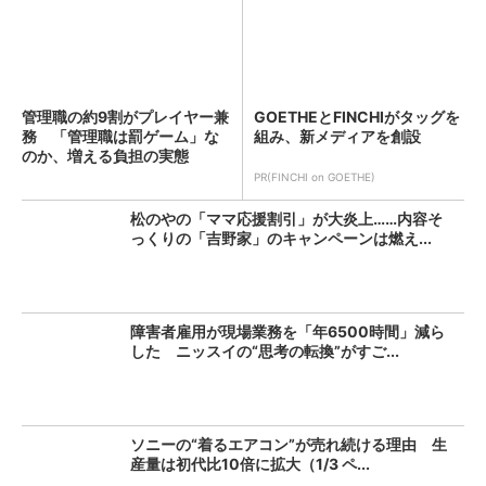
管理職の約9割がプレイヤー兼
GOETHEとFINCHIがタッグを
務 「管理職は罰ゲーム」な
組み、新メディアを創設
のか、増える負担の実態
PR(FINCHI on GOETHE)
松のやの「ママ応援割引」が大炎上……内容そ
っくりの「吉野家」のキャンペーンは燃え...
障害者雇用が現場業務を「年6500時間」減ら
した ニッスイの“思考の転換”がすご...
ソニーの“着るエアコン”が売れ続ける理由 生
産量は初代比10倍に拡大（1/3 ペ...