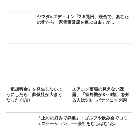
ヤマダ×エディオン「2.5兆円」統合で、あなた
の街から「家電量販店を選ぶ自由」が...
「追加料金」を発生しないよ
エアコン市場の見えない課
うにしたら、葬儀社が大きく
題、「室外機が8～9割」を知
なった (1/6)
る人は5％ パナソニック調
査...
「上司の好みで昇進」「ゴルフや飲み会でコミ
ュニケーション」──会社をむしばむ“お...