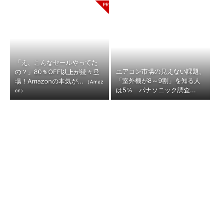
「え、こんなセールやってた
エアコン市場の見えない課題、
の？」80％OFF以上が続々登
「室外機が8～9割」を知る人
場！Amazonの本気が...
（Amaz
は5％ パナソニック調査...
on）
「上司の好みで昇進」「ゴルフ
管理職の約9割がプレイヤー兼
や飲み会でコミュニケーショ
務 「管理職は罰ゲーム」なの
ン」──会社をむしばむ“お...
か、増える負担の実態