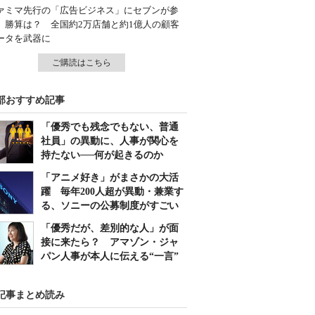
ァミマ先行の「広告ビジネス」にセブンが参
、勝算は？ 全国約2万店舗と約1億人の顧客
ータを武器に
ご購読はこちら
部おすすめ記事
「優秀でも残念でもない、普通
社員」の異動に、人事が関心を
持たない──何が起きるのか
「アニメ好き」がまさかの大活
躍 毎年200人超が異動・兼業す
る、ソニーの公募制度がすごい
「優秀だが、差別的な人」が面
接に来たら？ アマゾン・ジャ
パン人事が本人に伝える“一言”
記事まとめ読み