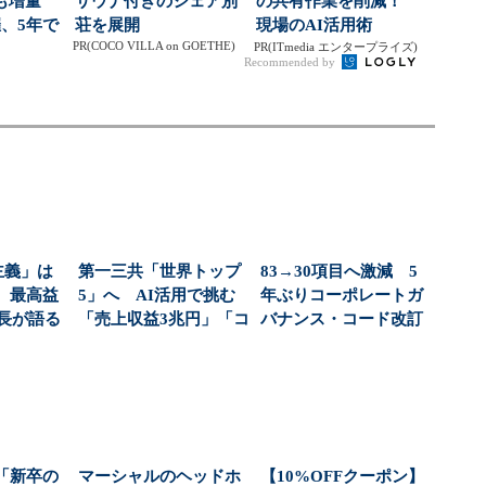
数も増量
サウナ付きのシェア別
の共有作業を削減！
、5年で
荘を展開
現場のAI活用術
PR(COCO VILLA on GOETHE)
...
PR(ITmedia エンタープライズ)
Recommended by
主義」は
第一三共「世界トップ
83→30項目へ激減 5
 最高益
5」へ AI活用で挑む
年ぶりコーポレートガ
社長が語る
「売上収益3兆円」「コ
バナンス・コード改訂
..
スト2000億円...
で取締役会はどう...
「新卒の
マーシャルのヘッドホ
【10%OFFクーポン】