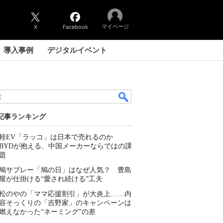
マイページ
X
Facebook
導入事例
デジタルイベント
記事ランキング
軽EV「ラッコ」は日本で売れるのか
BYDが抱える、中国メーカーならではの課
題
鳩サブレー「鳩の日」はなぜ人気？ 豊島
屋が仕掛ける“愛され続ける”工夫
松のやの「ママ応援割引」が大炎上……内
容そっくりの「吉野家」のキャンペーンは
燃えなかった“ネーミング”の差