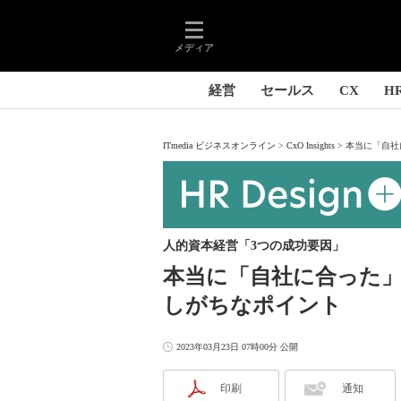
メディア
経営
セールス
CX
H
ITmedia ビジネスオンライン
CxO Insights
本当に「自社
人的資本経営「3つの成功要因」
本当に「自社に合った
しがちなポイント
2023年03月23日 07時00分 公開
印刷
通知