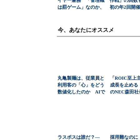
イヤー兼務 「管理職
作戦」の回
は罰ゲーム」なのか、
初の年2回開催
増える負担の実態
売り上げ2倍超（
今、あなたにオススメ
丸亀製麺は、従業員と
「ROIC至上
利用客の「心」をどう
成長を止める
数値化したのか AIで
のNEC森田
「繁盛の法則」を探...
「1.3兆円」の.
ラスボスは誰だ？―
採用難なのに