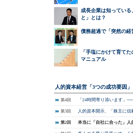
成長企業は知っている
と」とは？
債務超過で「突然の経営
「手塩にかけて育てた
マニュアル
人的資本経営「3つの成功要因」
「24時間寄り添います」─
4
人的資本開示、「株主に信
3
本当に「自社に合った」人
2