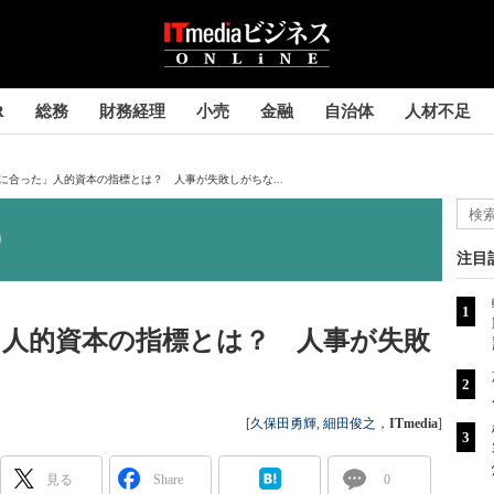
R
総務
財務経理
小売
金融
自治体
人材不足
に合った」人的資本の指標とは？ 人事が失敗しがちな...
注目
」人的資本の指標とは？ 人事が失敗
[
久保田勇輝
,
細田俊之
，
ITmedia
]
見る
Share
0