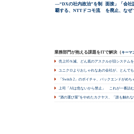
―“DXの社内政治”を制
面接」「会社
覇する、NTTドコモ流
を廃止、なぜ
「攻略ストーリー...
「大屋根リン
っ...
業務部門が抱える課題をITで解決（
キーマ
売上95％減、どん底のアスクルが旧システム
ユニクロよりおしゃれなあの会社が、とんでも
「Switch 2」のボイチャ、バックエンドが
上司「AIは危ないから禁止」 これが一番詰
“酒の運び屋”をやめたカクヤス、「誰も触れな