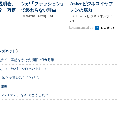
説明会」
ンが「ファッション」
Ankerビジネスイヤフ
？ 万博
で終わらない理由
ォンの底力
PR(Marshall Group AB)
グ」作
PR(ITmedia ビジネスオンライ
ン)
Recommended by
）
ンズネット
を捨て、再起をかけた復旧の3カ月半
ない「神AI」を作ったらしい
めちゃめちゃ賢い設計だった話
む理由
いシステム」をAIでどうした？