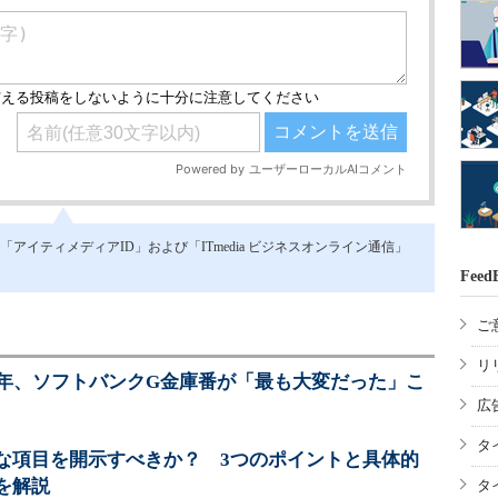
イティメディアID」および「ITmedia ビジネスオンライン通信」
Feed
ご
リ
0年、ソフトバンクG金庫番が「最も大変だった」こ
広
タ
な項目を開示すべきか？ 3つのポイントと具体的
を解説
タ