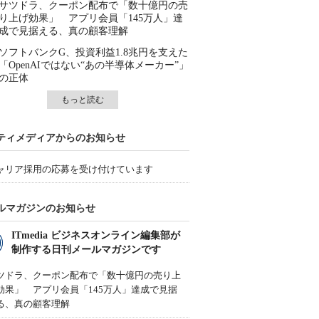
サツドラ、クーポン配布で「数十億円の売
り上げ効果」 アプリ会員「145万人」達
成で見据える、真の顧客理解
ソフトバンクG、投資利益1.8兆円を支えた
「OpenAIではない“あの半導体メーカー”」
の正体
もっと読む
ティメディアからのお知らせ
ャリア採用の応募を受け付けています
ルマガジンのお知らせ
ITmedia ビジネスオンライン編集部が
制作する日刊メールマガジンです
ツドラ、クーポン配布で「数十億円の売り上
効果」 アプリ会員「145万人」達成で見据
る、真の顧客理解