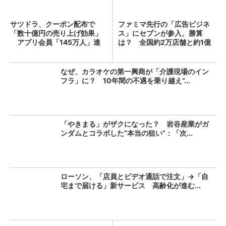
サツドラ、クーポン配布で
ファミマ先行の「広告ビジネ
「数十億円の売り上げ効果」
ス」にセブンが参入、勝算
アプリ会員「145万人」達
は？ 全国約2万店舗と約1億
成...
人...
なぜ、カラオケの第一興商が「介護現場のイン
フラ」に？ 10年間の不遇を乗り越え“...
「やきまる」がザクになった？ 岩谷産業がガ
ンダムとコラボした“本当の狙い”：「次...
ローソン、「店員とビデオ通話で注文」→「自
宅まで届ける」新サービス 高齢化が進む...