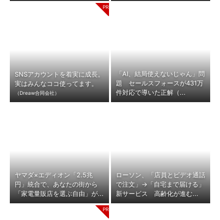
「AI、結局使えないじゃん」問
SNSアカウントを着実に成長。
題 セールスフォースが431万
実はみんなココ使ってます。
件対応で導いた正解（...
（Dreaw合同会社）
ヤマダ×エディオン「2.5兆
ローソン、「店員とビデオ通話
円」統合で、あなたの街から
で注文」→「自宅まで届ける」
「家電量販店を選ぶ自由」が...
新サービス 高齢化が進む...