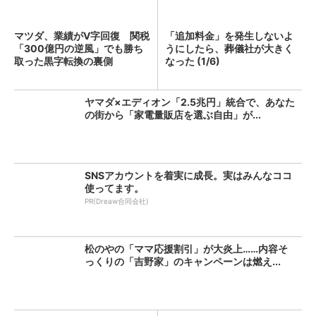
マツダ、業績がV字回復 関税
「追加料金」を発生しないよ
「300億円の逆風」でも勝ち
うにしたら、葬儀社が大きく
取った黒字転換の裏側
なった (1/6)
ヤマダ×エディオン「2.5兆円」統合で、あなた
の街から「家電量販店を選ぶ自由」が...
SNSアカウントを着実に成長。実はみんなココ
使ってます。
PR(Dreaw合同会社)
松のやの「ママ応援割引」が大炎上……内容そ
っくりの「吉野家」のキャンペーンは燃え...