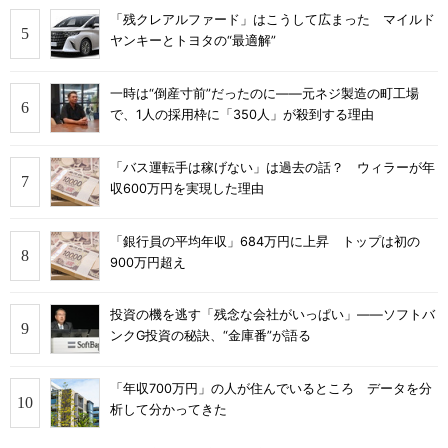
「残クレアルファード」はこうして広まった マイルド
ヤンキーとトヨタの“最適解”
一時は“倒産寸前”だったのに――元ネジ製造の町工場
で、1人の採用枠に「350人」が殺到する理由
「バス運転手は稼げない」は過去の話？ ウィラーが年
収600万円を実現した理由
「銀行員の平均年収」684万円に上昇 トップは初の
900万円超え
投資の機を逃す「残念な会社がいっぱい」――ソフトバ
ンクG投資の秘訣、“金庫番”が語る
「年収700万円」の人が住んでいるところ データを分
析して分かってきた