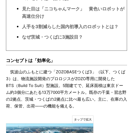
見た目は「ニコちゃんマーク」 黄色いロボットが
高速仕分け
人手を3割減らした国内初導入のロボットとは？
なぜ茨城・つくばに3施設目？
コンセプトは「効率化」
筑波山のふもとに建つ「ZOZOBASEつくば3」（以下、つくば
3）は、物流施設開発のプロロジスがZOZO専用に開発した
BTS（Build To Suit）型施設。5階建てで、延床面積は東京ドー
ム約3個分にあたる13万7000平方メートル。既存の千葉・習志野
の2拠点、茨城・つくばの2拠点に比べ最も広い。主に、在庫の入
荷、保管、出荷――の機能を備える。