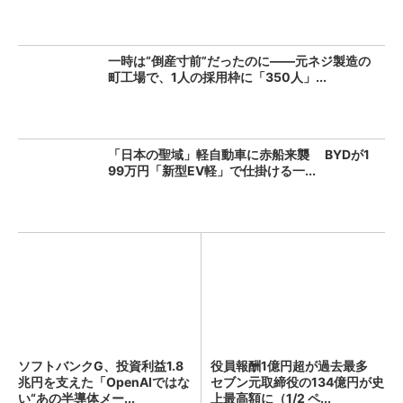
一時は“倒産寸前”だったのに――元ネジ製造の
町工場で、1人の採用枠に「350人」...
「日本の聖域」軽自動車に赤船来襲 BYDが1
99万円「新型EV軽」で仕掛ける一...
ソフトバンクG、投資利益1.8
役員報酬1億円超が過去最多
兆円を支えた「OpenAIではな
セブン元取締役の134億円が史
い“あの半導体メー...
上最高額に（1/2 ペ...