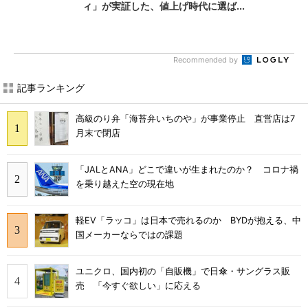
ィ」が実証した、値上げ時代に選ば...
Recommended by
記事ランキング
高級のり弁「海苔弁いちのや」が事業停止 直営店は7
月末で閉店
「JALとANA」どこで違いが生まれたのか？ コロナ禍
を乗り越えた空の現在地
軽EV「ラッコ」は日本で売れるのか BYDが抱える、中
国メーカーならではの課題
ユニクロ、国内初の「自販機」で日傘・サングラス販
売 「今すぐ欲しい」に応える