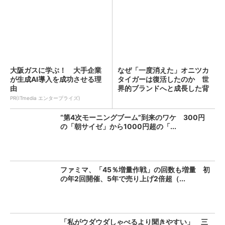
大阪ガスに学ぶ！ 大手企業
なぜ「一度消えた」オニツカ
が生成AI導入を成功させる理
タイガーは復活したのか 世
由
界的ブランドへと成長した背
景...
PR(ITmedia エンタープライズ)
“第4次モーニングブーム”到来のワケ 300円
の「朝サイゼ」から1000円超の「...
ファミマ、「45％増量作戦」の回数も増量 初
の年2回開催、5年で売り上げ2倍超（...
「私がウダウダしゃべるより聞きやすい」 三