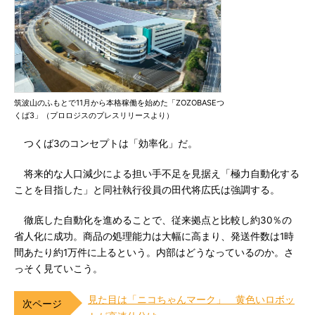
筑波山のふもとで11月から本格稼働を始めた「ZOZOBASEつ
くば3」（プロロジスのプレスリリースより）
つくば3のコンセプトは「効率化」だ。
将来的な人口減少による担い手不足を見据え「極力自動化する
ことを目指した」と同社執行役員の田代将広氏は強調する。
徹底した自動化を進めることで、従来拠点と比較し約30％の
省人化に成功。商品の処理能力は大幅に高まり、発送件数は1時
間あたり約1万件に上るという。内部はどうなっているのか。さ
っそく見ていこう。
見た目は「ニコちゃんマーク」 黄色いロボッ