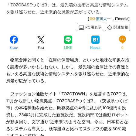
「ZOZOBASEつくば3」は、最先端の技術と高度な情報システム
を張り巡らせた、近未来的な風景が広がっている。
[
濱川太一
，ITmedia]
PC用表示
関連情報
Share
Post
LINE
Hatena
0
物流倉庫と聞くと「在庫の保管場所」といった地味な印象を抱
く読者が多いかもしれない。しかし、最先端の倉庫はその真逆と
もいえる高度な技術と情報システムを張り巡らせた、近未来的な
風景が広がっている。
ファッション通販サイト「ZOZOTOWN」を運営するZOZOは、
11月から新しい物流拠点「ZOZOBASEつくば3」（茨城県つくば
市）の本格稼働を始めた。既存拠点の4倍に及ぶ約100億円を投
資し、23年2月に完成した新施設だ。施設内部では自動ロボット
が動き回り、文字通り“近未来”のような空間。今回、日本初とな
るシステムも導入し、既存拠点と比べてスタッフの数を30％減
らすことに成功した。