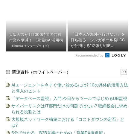
「日本人が海外へ行けない」を
大阪ガスが月2000時間の共有
打ち破る シンガポール発LCC
作業を削減！ 現場のAI活用術
が仕掛ける“逆張り戦略...
（ITmedia エンタープライズ）
Recommended by
関連資料（ホワイトペーパー）
PR
AIエージェントを今すぐ使い始めるには? 10の具体的活用方法
と導入のヒント
「データベース監視」入門:今日からツールではじめるDB監視
サイバーリスクはIT部門だけの問題ではない? 取締役会に求め
られる役割とは
大規模ネットワーク構築における「コストダウンの定石」と
は?
5分で分かる、B2B営業のための「営業DX推進術」