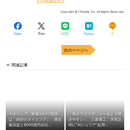
トが高速仕分け
Copyright © ITmedia, Inc. All Rights Reserved.
Share
Post
LINE
Hatena
0
次のページへ
関連記事
キオクシア、株価3分の1急落
「私がウダウダしゃべるより聞
は「絶好のタイミング」 過去
きやすい」 三菱重工、決算説
最高益と8000億円自社...
明に“AIジュリア”起用...