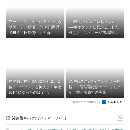
ワークマン「次世代ファン付き
「発明したのに1位じゃない」
ウエア」が登場 2900円商品
──キオクシア社長がこぼした
で狙う「日常使い」の新...
悔しさ ストレージ市場制...
顧客満足度が高いコンビニ 2
管理職の約9割がプレイヤー兼
位「ローソン」を抑え、11年連
務 「管理職は罰ゲーム」なの
続1位になったのは？（...
か、増える負担の実態
Recommended by
関連資料（ホワイトペーパー）
PR