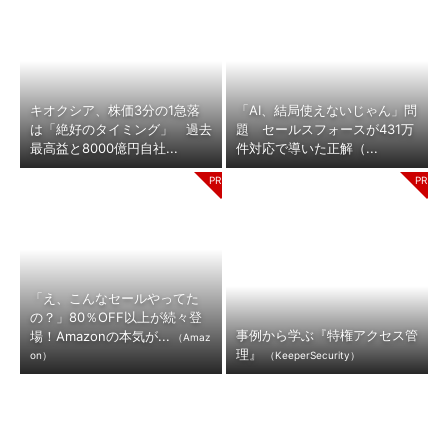
キオクシア、株価3分の1急落
「AI、結局使えないじゃん」問
は「絶好のタイミング」 過去
題 セールスフォースが431万
最高益と8000億円自社...
件対応で導いた正解（...
「え、こんなセールやってた
の？」80％OFF以上が続々登
事例から学ぶ『特権アクセス管
場！Amazonの本気が...
（Amaz
理』
on）
（KeeperSecurity）