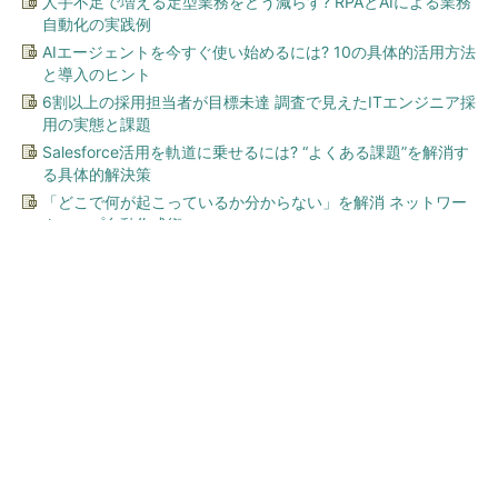
人手不足で増える定型業務をどう減らす? RPAとAIによる業務
自動化の実践例
AIエージェントを今すぐ使い始めるには? 10の具体的活用方法
と導入のヒント
6割以上の採用担当者が目標未達 調査で見えたITエンジニア採
用の実態と課題
Salesforce活用を軌道に乗せるには? “よくある課題”を解消す
る具体的解決策
「どこで何が起こっているか分からない」を解消 ネットワー
クマップ自動作成術
今、あなたにオススメ
一橋・慶應・東京外大の学長
らが語る学部・大学院５年一