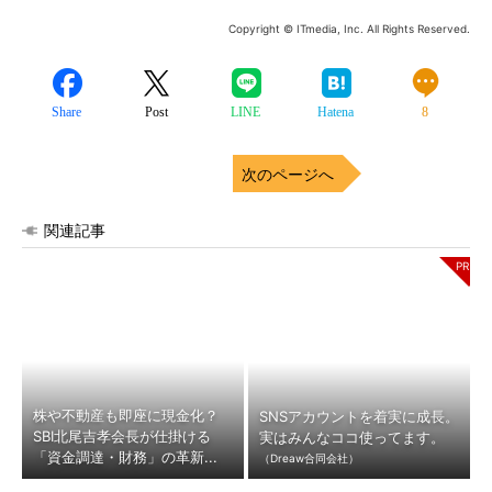
Copyright © ITmedia, Inc. All Rights Reserved.
Share
Post
LINE
Hatena
8
次のページへ
関連記事
株や不動産も即座に現金化？
SNSアカウントを着実に成長。
SBI北尾吉孝会長が仕掛ける
実はみんなココ使ってます。
「資金調達・財務」の革新...
（Dreaw合同会社）