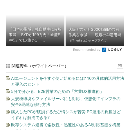
「日本の聖域」軽自動車に赤船
大阪ガスが月2000時間の共有
来襲 BYDが199万円「新型E
作業を削減！ 現場のAI活用術
V軽」で仕掛ける一...
（ITmedia エンタープライズ）
Recommended by
関連資料（ホワイトペーパー）
PR
AIエージェントを今すぐ使い始めるには? 10の具体的活用方法
と導入のヒント
5分で分かる、B2B営業のための「営業DX推進術」
大規模環境やファイルサーバにも対応、仮想化ITインフラの
安全&迅速な移行方法
購入したPCが破損するたび情シスが苦労 PC運用の負担はど
うすれば解消できる?
既存システム連携で柔軟性・迅速性のあるAI対応基盤を構築