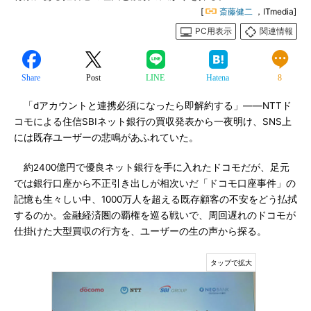
[
斎藤健二
，ITmedia]
PC用表示
関連情報
Share
Post
LINE
Hatena
8
「dアカウントと連携必須になったら即解約する」――NTTド
コモによる住信SBIネット銀行の買収発表から一夜明け、SNS上
には既存ユーザーの悲鳴があふれていた。
約2400億円で優良ネット銀行を手に入れたドコモだが、足元
では銀行口座から不正引き出しが相次いだ「ドコモ口座事件」の
記憶も生々しい中、1000万人を超える既存顧客の不安をどう払拭
するのか。金融経済圏の覇権を巡る戦いで、周回遅れのドコモが
仕掛けた大型買収の行方を、ユーザーの生の声から探る。