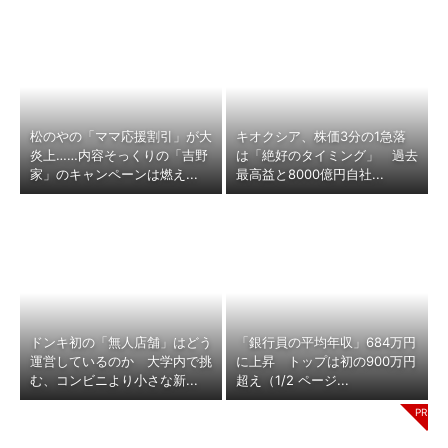
松のやの「ママ応援割引」が大
キオクシア、株価3分の1急落
炎上……内容そっくりの「吉野
は「絶好のタイミング」 過去
家」のキャンペーンは燃え...
最高益と8000億円自社...
ドンキ初の「無人店舗」はどう
「銀行員の平均年収」684万円
運営しているのか 大学内で挑
に上昇 トップは初の900万円
む、コンビニより小さな新...
超え（1/2 ページ...