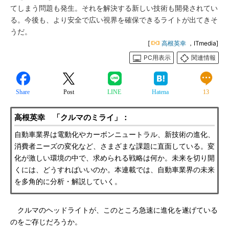
てしまう問題も発生。それを解決する新しい技術も開発されてい
る。今後も、より安全で広い視界を確保できるライトが出てきそ
うだ。
[
高根英幸
，ITmedia]
PC用表示
関連情報
Share
Post
LINE
Hatena
13
高根英幸 「クルマのミライ」：
自動車業界は電動化やカーボンニュートラル、新技術の進化、
消費者ニーズの変化など、さまざまな課題に直面している。変
化が激しい環境の中で、求められる戦略は何か。未来を切り開
くには、どうすればいいのか。本連載では、自動車業界の未来
を多角的に分析・解説していく。
クルマのヘッドライトが、このところ急速に進化を遂げている
のをご存じだろうか。