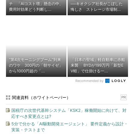
チ 「AIコスト増」懸念の中、
──キオクシア社長がこぼした
費用対効果どう判断し...
悔しさ ストレージ市場制...
“第4次モーニングブーム”到来
「日本の聖域」軽自動車に赤船
のワケ 300円の「朝サイゼ」
来襲 BYDが199万円「新型E
から1000円超の「...
V軽」で仕掛ける一...
Recommended by
関連資料（ホワイトペーパー）
PR
国税庁の次世代基幹システム「KSK2」稼働開始に向けて、対
応すべき変更点とは?
5分で分かる「AI駆動開発エージェント」 要件定義から設計・
実装・テストまで