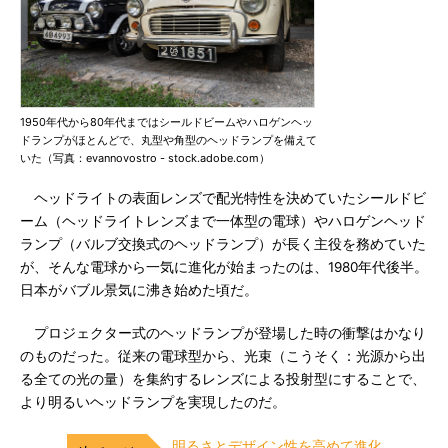
1950年代から80年代まではシールドビームやハロゲンヘッ
ドランプがほとんどで、丸型や角型のヘッドランプを備えて
いた（写真：evannovostro - stock.adobe.com）
ヘッドライトの表面レンズで配光特性を決めていたシールドビ
ーム（ヘッドライトレンズまで一体型の電球）やハロゲンヘッド
ランプ（バルブ交換式のヘッドランプ）が長く主役を務めていた
が、そんな電球から一気に進化が始まったのは、1980年代後半。
日本がバブル景気に沸き始めた頃だ。
プロジェクター式のヘッドランプが登場した時の衝撃はかなり
のものだった。従来の電球型から、光束（こうそく：光源から出
る全ての光の量）を集約するレンズによる投射型にすることで、
より明るいヘッドランプを実現したのだ。
明るさとデザイン性を高めて進化