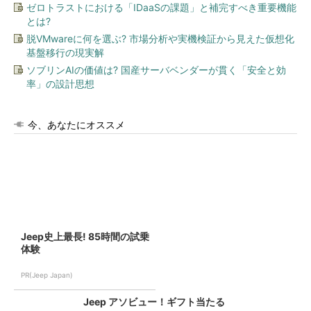
ゼロトラストにおける「IDaaSの課題」と補完すべき重要機能
とは?
脱VMwareに何を選ぶ? 市場分析や実機検証から見えた仮想化
基盤移行の現実解
ソブリンAIの価値は? 国産サーバベンダーが貫く「安全と効
率」の設計思想
今、あなたにオススメ
Jeep史上最長! 85時間の試乗
体験
PR(Jeep Japan)
Jeep アソビュー！ギフト当たる