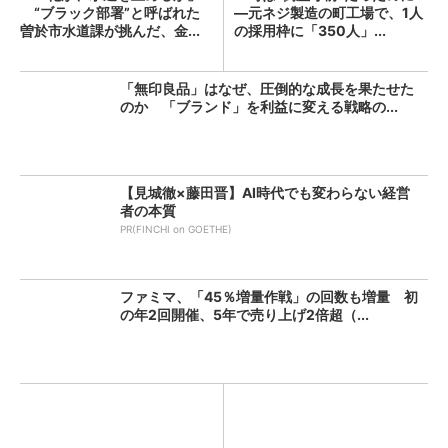
“ブラック部署”と呼ばれた
―元ネジ製造の町工場で、1人
曽於市水道課が挑んだ、金...
の採用枠に「350人」...
「無印良品」はなぜ、圧倒的な成長を果たせた
のか 「ブランド」を利益に変える戦略の...
【見城徹×藤田晋】AI時代でも変わらない経営
者の本質
PR(FINCHI on GOETHE)
ファミマ、「45％増量作戦」の回数も増量 初
の年2回開催、5年で売り上げ2倍超（...