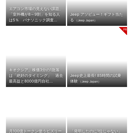
エアコン市場の見えない課題、
「室外機が8～9割」を知る人
Jeep アソビュー！ギフト当た
は5％ パナソニック調査...
る
（Jeep Japan）
キオクシア、株価3分の1急落
は「絶好のタイミング」 過去
Jeep史上最長! 85時間の試乗
最高益と8000億円自社...
体験
（Jeep Japan）
月100億トークン使うビズリー
「発明したのに1位じゃない」