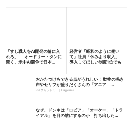
「すし職人をAI開発の輪に入
経営者「昭和のように働い
れろ」──オードリー・タンに
て」社員「休みより収入」
聞く、米中AI競争で日本...
導入してほしい制度1位でも
「週...
おかたづけもできる点がうれしい！ 動物の鳴き
声やセリフが盛りだくさんの「アニア ...
PR(タカラトミー｜Hugkum)
なぜ、ドンキは「ロピア」「オーケー」「トラ
イアル」を目の敵にするのか 打ち出した...