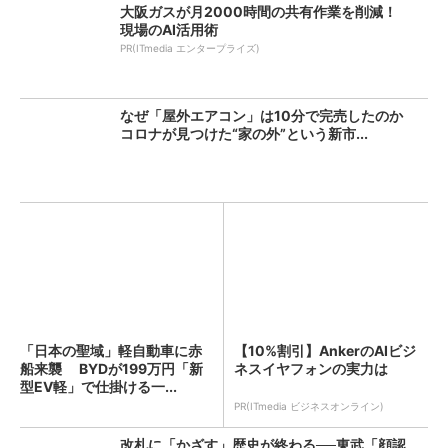
大阪ガスが月2000時間の共有作業を削減！
現場のAI活用術
PR(ITmedia エンタープライズ)
なぜ「屋外エアコン」は10分で完売したのか
コロナが見つけた“家の外”という新市...
「日本の聖域」軽自動車に赤
【10%割引】AnkerのAIビジ
船来襲 BYDが199万円「新
ネスイヤフォンの実力は
型EV軽」で仕掛ける一...
PR(ITmedia ビジネスオンライン)
改札に「かざす」歴史が終わる──東武「顔認