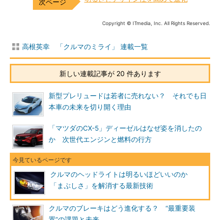
Copyright © ITmedia, Inc. All Rights Reserved.
高根英幸 「クルマのミライ」 連載一覧
新しい連載記事が 20 件あります
新型プレリュードは若者に売れない？ それでも日
本車の未来を切り開く理由
「マツダのCX-5」ディーゼルはなぜ姿を消したの
か 次世代エンジンと燃料の行方
クルマのヘッドライトは明るいほどいいのか
「まぶしさ」を解消する最新技術
クルマのブレーキはどう進化する？ “最重要装
置”の課題と未来