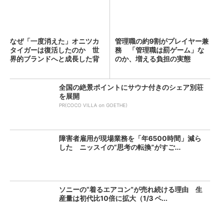
なぜ「一度消えた」オニツカ
管理職の約9割がプレイヤー兼
タイガーは復活したのか 世
務 「管理職は罰ゲーム」な
界的ブランドへと成長した背
のか、増える負担の実態
景...
全国の絶景ポイントにサウナ付きのシェア別荘
を展開
PR(COCO VILLA on GOETHE)
障害者雇用が現場業務を「年6500時間」減ら
した ニッスイの“思考の転換”がすご...
ソニーの“着るエアコン”が売れ続ける理由 生
産量は初代比10倍に拡大（1/3 ペ...