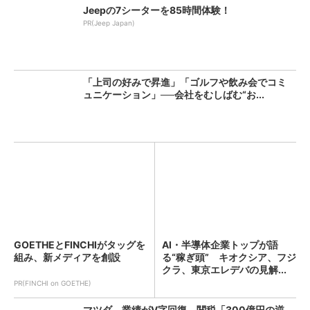
Jeepの7シーターを85時間体験！
PR(Jeep Japan)
「上司の好みで昇進」「ゴルフや飲み会でコミ
ュニケーション」──会社をむしばむ“お...
GOETHEとFINCHIがタッグを
AI・半導体企業トップが語
組み、新メディアを創設
る“稼ぎ頭” キオクシア、フジ
クラ、東京エレデバの見解...
PR(FINCHI on GOETHE)
マツダ、業績がV字回復 関税「300億円の逆