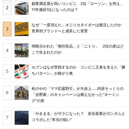
顧客満足度が高いコンビニ 2位「ローソン」を抑え、
11年連続1位になったのは？
なぜ「一度消えた」オニツカタイガーは復活したのか
世界的ブランドへと成長した背景
明暗分かれた「無印良品」と「ニトリ」 2社の差はど
こで生まれたのか
セブンはなぜ苦戦するのか コンビニ王者を支えた「勝
ちパターン」が曲がり角
松のやの「ママ応援割引」が大炎上……内容そっくりの
「吉野家」のキャンペーンは燃えなかった“ネーミン
グ”の差
「やきまる」がザクになった？ 岩谷産業がガンダムと
コラボした“本当の狙い”