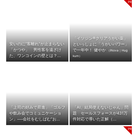
「イソジン®クリアうがい薬」
安いのに“客離れ”が止まらない
といっしょに「うがいパワー」
「かつや」 男性客を遠ざけ
で一年中！ 健やか
（iNova｜Hug
た、ワンコインの壁とは？...
kum）
「上司の好みで昇進」「ゴルフ
「AI、結局使えないじゃん」問
や飲み会でコミュニケーショ
題 セールスフォースが431万
ン」──会社をむしばむ“お...
件対応で導いた正解（...