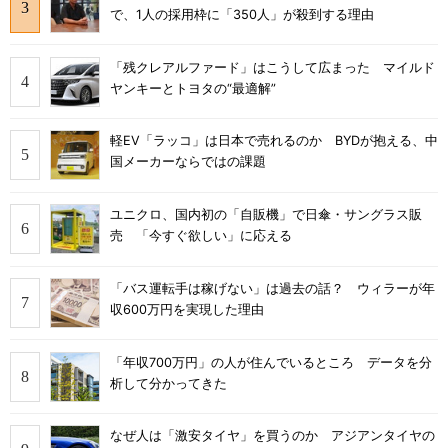
で、1人の採用枠に「350人」が殺到する理由
「残クレアルファード」はこうして広まった マイルド
ヤンキーとトヨタの“最適解”
軽EV「ラッコ」は日本で売れるのか BYDが抱える、中
国メーカーならではの課題
ユニクロ、国内初の「自販機」で日傘・サングラス販
売 「今すぐ欲しい」に応える
「バス運転手は稼げない」は過去の話？ ウィラーが年
収600万円を実現した理由
「年収700万円」の人が住んでいるところ データを分
析して分かってきた
なぜ人は「激安タイヤ」を買うのか アジアンタイヤの