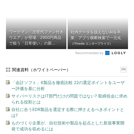
ワークマン「次世代ファン付き
社内データを扱えないAIを卒
ウエア」が登場 2900円商品
業 アプリ横断検索で一元化
で狙う「日常使い」の新...
（ITmedia エンタープライズ）
Recommended by
関連資料（ホワイトペーパー）
PR
「会計ソフト」6製品を徹底比較 22の選定ポイントをユーザ
ー評価を基に分析
サイバーリスクはIT部門だけの問題ではない? 取締役会に求め
られる役割とは
自社に合うEDR製品を選定する際に押さえるべきポイントと
は?
ものづくり企業が、自社技術や製品を起点とした新規事業開
発で成功を収めるには