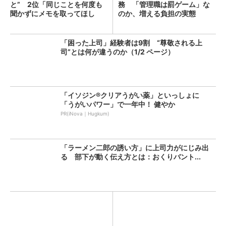
と” 2位「同じことを何度も
務 「管理職は罰ゲーム」な
聞かずにメモを取ってほし
のか、増える負担の実態
い」...
「困った上司」経験者は9割 “尊敬される上
司”とは何が違うのか（1/2 ページ）
「イソジン®クリアうがい薬」といっしょに
「うがいパワー」で一年中！ 健やか
PR(iNova｜Hugkum)
「ラーメン二郎の誘い方」に上司力がにじみ出
る 部下が動く伝え方とは：おくりバント...