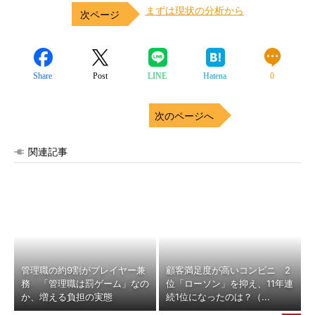
まずは現状の分析から
Share
Post
LINE
Hatena
0
次のページへ
関連記事
管理職の約9割がプレイヤー兼
顧客満足度が高いコンビニ 2
務 「管理職は罰ゲーム」なの
位「ローソン」を抑え、11年連
か、増える負担の実態
続1位になったのは？（...