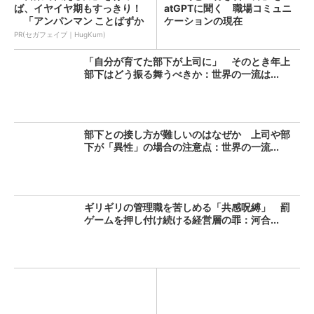
ば、イヤイヤ期もすっきり！
atGPTに聞く 職場コミュニ
「アンパンマン ことばずか
ケーションの現在
ん...
PR(セガフェイブ｜HugKum)
「自分が育てた部下が上司に」 そのとき年上
部下はどう振る舞うべきか：世界の一流は...
部下との接し方が難しいのはなぜか 上司や部
下が「異性」の場合の注意点：世界の一流...
ギリギリの管理職を苦しめる「共感呪縛」 罰
ゲームを押し付け続ける経営層の罪：河合...