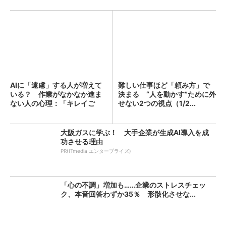
AIに「遠慮」する人が増えて
難しい仕事ほど「頼み方」で
いる？ 作業がなかなか進ま
決まる “人を動かす”ために外
ない人の心理：「キレイご
せない2つの視点（1/2...
と...
大阪ガスに学ぶ！ 大手企業が生成AI導入を成
功させる理由
PR(ITmedia エンタープライズ)
「心の不調」増加も……企業のストレスチェッ
ク、本音回答わずか35％ 形骸化させな...