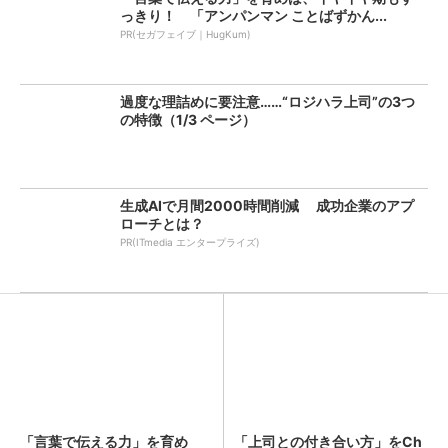
っきり！ 「アンパンマン ことばずかん...
PR(セガフェイブ｜HugKum)
過度な理詰めに要注意……“ロジハラ上司”の3つ
の特徴（1/3 ページ）
生成AIで月間2000時間削減 成功企業のアプ
ローチとは？
PR(ITmedia エンタープライズ)
「言葉で伝える力」を育め
「上司との付き合い方」をCh