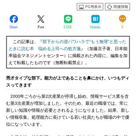
PC用表示
関連情報
Share
Post
LINE
Hatena
0
この記事は、『
部下からの逆パワハラで“もう無理”と思った
ときに読む本 悩める上司への処方箋
』（加藤京子著、日本能
率協会マネジメントセンター）に掲載された内容に、編集を加
えて転載したものです（無断転載禁止）。
秀才タイプな部下。能力が上であることを鼻にかけ、いつもディ
スってきます
2000年ごろから第2次産業が停滞し始め、情報サービス業を含
む第3次産業が増加しました。そのため、最近の職場では、常に
新しい知識や情報が必要とされるようになりました。結果、新し
い情報収集、処理能力に長けている若い社員たちが職場の中で優
位になっています。