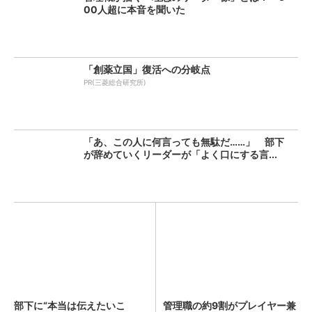
00人超に本音を聞いた
「創薬立国」復活への分岐点
PR(三菱総合研究所)
「あ、この人に何言っても無駄だ……」 部下
が辞めていくリーダーが「よく口にする言...
部下に“本当は伝えたいこ
管理職の約9割がプレイヤー兼