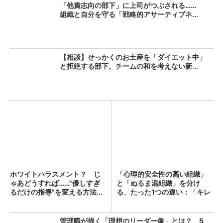
「他責志向の部下」に上司がつぶされる……
組織と自分を守る「戦略的アサーティブネ...
【相談】せっかくのお土産を「ダイエット中」
と拒絶する部下。チームの和を考えない新...
ホワイトハラスメント？ じ
「心理的安全性の高い組織」
ゃあどうすれば……"優しすぎ
と「ぬるま湯組織」を分け
るだけの指導"を変える方法...
る、たった1つの違い：「キレ
イ...
管理職が描く「理想のリーダー像」とは？ 5