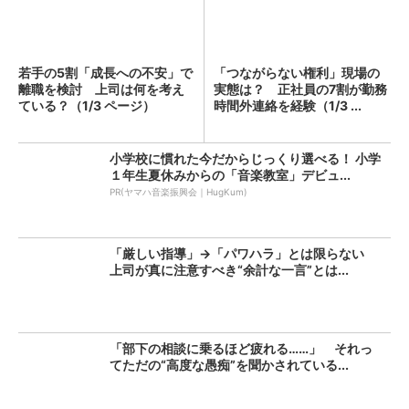
若手の5割「成長への不安」で
「つながらない権利」現場の
離職を検討 上司は何を考え
実態は？ 正社員の7割が勤務
ている？（1/3 ページ）
時間外連絡を経験（1/3 ...
小学校に慣れた今だからじっくり選べる！ 小学
１年生夏休みからの「音楽教室」デビュ...
PR(ヤマハ音楽振興会｜HugKum)
「厳しい指導」→「パワハラ」とは限らない
上司が真に注意すべき“余計な一言”とは...
「部下の相談に乗るほど疲れる……」 それっ
てただの“高度な愚痴”を聞かされている...