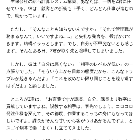
生保会社の給与計算システム構築、あなたは、一切をZ君に任
せている。彼は、顧客との折衝も上手く、どんどん仕事が進むの
で、助かっています。
ただし、「そんなことも知らないんですか」「それで管理職が
務まるなんて、いいですよね……」と失礼な発言を、投げかけて
きます。結構イラっとします。でも、自分が不甲斐ないとも感じ
ます。そんなある日、Z君が取引先と喧嘩してしまいました。
しかし、彼は「自分は悪くない」「相手のレベルが低い」の一
点張りでした。「そういう上から目線の態度だから、こんなトラ
ブルが起きるんだよ」「これを改めない限り同じことを繰り返す
はずだよ」と諭しました。
ところがZ君は、「お言葉ですが課長、自分、課長より数字に
貢献していますよね。説教する相手は、客先でしょう。コロコロ
発注仕様を変えて、その都度、作業するこっちの身にもなってほ
しいですよ。課長がそんな甘いから客がつけあがるんですよ」と
スゴイ剣幕で捲（まく）し立ててきました。