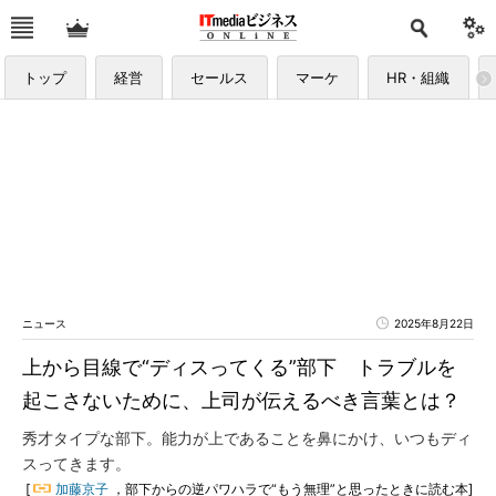
トップ
経営
セールス
マーケ
HR・組織
ニュース
2025年8月22日
上から目線で“ディスってくる”部下 トラブルを
起こさないために、上司が伝えるべき言葉とは？
秀才タイプな部下。能力が上であることを鼻にかけ、いつもディ
スってきます。
[
加藤京子
，部下からの逆パワハラで“もう無理”と思ったときに読む本]