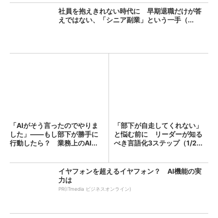
社員を抱えきれない時代に 早期退職だけが答
えではない、「シニア副業」という一手（...
「AIがそう言ったのでやりま
「部下が自走してくれない」
した」――もし部下が勝手に
と悩む前に リーダーが知る
行動したら？ 業務上のAI...
べき言語化3ステップ（1/2...
イヤフォンを超えるイヤフォン？ AI機能の実
力は
PR(ITmedia ビジネスオンライン)