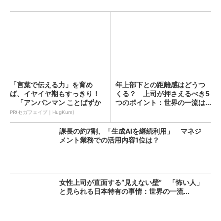
「言葉で伝える力」を育め
年上部下との距離感はどうつ
ば、イヤイヤ期もすっきり！
くる？ 上司が押さえるべき5
「アンパンマン ことばずか
つのポイント：世界の一流は...
ん...
PR(セガフェイブ｜HugKum)
課長の約7割、「生成AIを継続利用」 マネジ
メント業務での活用内容1位は？
女性上司が直面する“見えない壁” 「怖い人」
と見られる日本特有の事情：世界の一流...