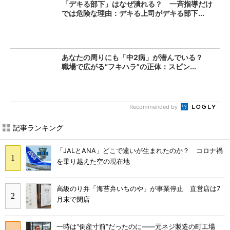
「デキる部下」はなぜ潰れる？ 一斉指導だけ
では危険な理由：デキる上司がデキる部下...
あなたの周りにも「中2病」が潜んでいる？
職場で広がる“フキハラ”の正体：スピン...
Recommended by
記事ランキング
「JALとANA」どこで違いが生まれたのか？ コロナ禍
を乗り越えた空の現在地
高級のり弁「海苔弁いちのや」が事業停止 直営店は7
月末で閉店
一時は“倒産寸前”だったのに――元ネジ製造の町工場