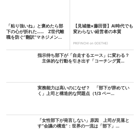
「粘り強いね」と褒めたら部
【見城徹×藤田晋】AI時代でも
下の心が折れた…… Z世代離
変わらない経営者の本質
職を防ぐ“翻訳”マネジメン...
PR(FINCHI on GOETHE)
指示待ち部下が「自走するエース」に変わる？
主体的な行動を引き出す「コーチング質...
実務能力は高いのになぜ？ 「部下が辞めてい
く」上司と構造的な問題点（1/3 ペー...
「女性部下が発言しない」原因 上司が見落と
す“会議の構造”：世界の一流は「部下」...