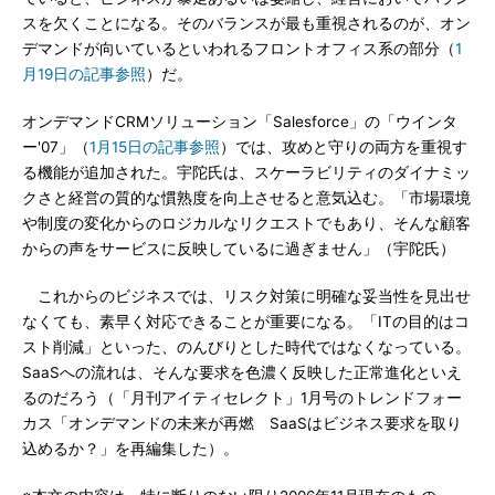
スを欠くことになる。そのバランスが最も重視されるのが、オン
デマンドが向いているといわれるフロントオフィス系の部分（
1
月19日の記事参照
）だ。
オンデマンドCRMソリューション「Salesforce」の「ウインタ
ー'07」（
1月15日の記事参照
）では、攻めと守りの両方を重視す
る機能が追加された。宇陀氏は、スケーラビリティのダイナミッ
クさと経営の質的な慣熟度を向上させると意気込む。「市場環境
や制度の変化からのロジカルなリクエストでもあり、そんな顧客
からの声をサービスに反映しているに過ぎません」（宇陀氏）
これからのビジネスでは、リスク対策に明確な妥当性を見出せ
なくても、素早く対応できることが重要になる。「ITの目的はコ
スト削減」といった、のんびりとした時代ではなくなっている。
SaaSへの流れは、そんな要求を色濃く反映した正常進化といえ
るのだろう（「月刊アイティセレクト」1月号のトレンドフォー
カス「オンデマンドの未来が再燃 SaaSはビジネス要求を取り
込めるか？」を再編集した）。