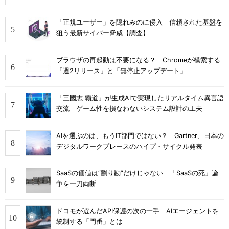
「正規ユーザー」を隠れみのに侵入 信頼された基盤を
狙う最新サイバー脅威【調査】
ブラウザの再起動は不要になる？ Chromeが模索する
「週2リリース」と「無停止アップデート」
「三國志 覇道」が生成AIで実現したリアルタイム異言語
交流 ゲーム性を損なわないシステム設計の工夫
AIを選ぶのは、もうIT部門ではない？ Gartner、日本の
デジタルワークプレースのハイプ・サイクル発表
SaaSの価値は“割り勘”だけじゃない 「SaaSの死」論
争を一刀両断
ドコモが選んだAPI保護の次の一手 AIエージェントを
統制する「門番」とは