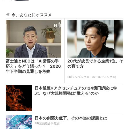
今、あなたにオススメ
富士通とNECは「AI需要の手
20代が成長できる企業1位。そ
応え」をどう語った？ 2026
の育て方
年下半期の見通しを考察
PR(シンプレクス・ホールディングス)
日本通運×アクセンチュアの124億円訴訟に学
ぶ、なぜ大規模開発は“燃える”のか
日本の創薬力低下、その本当の課題とは
PR(三菱総合研究所)