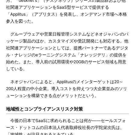
月、「desknet's」（デスクネッツ）シリーズの製品群および他
社関連アプリケーションをSaaS型サービスで提供する
「Applitus」（アプリタス）を発表し、オンデマンド市場へ本格
参入を図った。
グループウェアや営業日報管理システムなどネオジャパンのパ
ッケージ製品のほか、カスタマイズや受託開発にも対応する。他
社関連アプリケーションとしては、提携パートナーであるデジタ
ル・ナレッジのeラーニングシステム「ナレッジデリ」の提供を
始めた。また、導入前の試用環境や20GBのサービス領域も用意
している。
ネオジャパンによると、Applitusのメインターゲットは20～
200人程度の中小企業。導入コストを抑えつつ大企業並みのソリ
ューションを構築できる点がメリットだという。
地域性とコンプライアンスリスク対策
今後の日本でSaaSに求められることは何か――セールスフォ
ース・ドットコムの日本法人代表取締役社長の宇陀栄次氏は、
「地域性」が注目されるとみている。