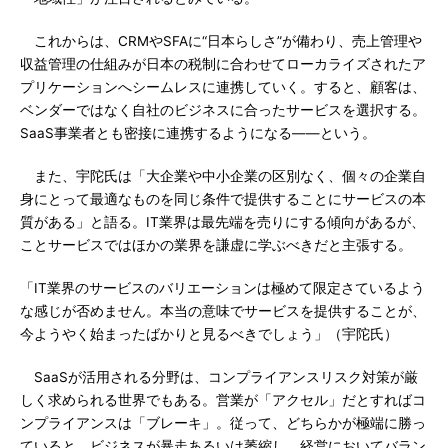
これからは、CRMやSFAに“日本らしさ”が備わり、売上管理や
収益管理の仕組みが日本の税制に合わせてローカライズされたア
プリケーションへシームレスに連携していく。すると、顧客は、
ベンダーではなく自社のビジネスに合ったサービスを選択する。
SaaS事業者とも密接に連携するようになる――という。
また、宇陀氏は「大企業や中小企業の区別なく、個々の企業自
身にとって最適なものを同じ条件で提供することにサービスの本
質がある」と語る。IT業界は最先端を売りにする傾向があるが、
ことサービスではほかの業界を謙虚に学ぶべきだと主張する。
「IT業界のサービスのバリエーションは極めて限定さているよう
な感じが否めません。本当の意味でサービスを提供することが、
今ようやく始まったばかりと見るべきでしょう」（宇陀氏）
SaaSが活用される分野は、コンプライアンスリスク対策が厳
しく求められる世界でもある。営業が「アクセル」だとすればコ
ンプライアンスは「ブレーキ」。従って、どちらかが極端に勝っ
ていると、ビジネスが暴走あるいは萎縮し、経営においてバラン