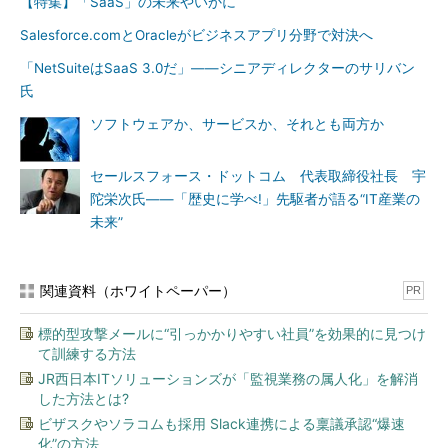
【特集】「SaaS」の未来やいかに
Salesforce.comとOracleがビジネスアプリ分野で対決へ
「NetSuiteはSaaS 3.0だ」――シニアディレクターのサリバン
氏
ソフトウェアか、サービスか、それとも両方か
セールスフォース・ドットコム 代表取締役社長 宇
陀栄次氏――「歴史に学べ!」先駆者が語る“IT産業の
未来”
関連資料（ホワイトペーパー）
PR
標的型攻撃メールに“引っかかりやすい社員”を効果的に見つけ
て訓練する方法
JR西日本ITソリューションズが「監視業務の属人化」を解消
した方法とは?
ビザスクやソラコムも採用 Slack連携による稟議承認“爆速
化”の方法