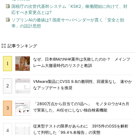
国税庁の次世代基幹システム「KSK2」稼働開始に向けて、対
応すべき変更点とは?
ソブリンAIの価値は? 国産サーバベンダーが貫く「安全と効
率」の設計思想
記事ランキング
なぜ、日本IBMのNHK案件は失敗したのか？ メインフ
レーム大撤退時代のリスクと教訓
VMware製品にCVSS 9.8の脆弱性、回避策なし 速やか
なアップデートを推奨
「2800万点から目当ての1品へ」 モノタロウが4カ月
で実装した、AI任せにしない独自検索機能
従来型テストの限界があらわに 3915件のOSSを解析
して判明した「99.4％未報告」の実態