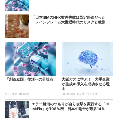
「日本IBMのNHK案件失敗は既定路線だった」
メインフレーム大撤退時代のリスクと教訓
「創薬立国」復活への分岐点
大阪ガスに学ぶ！ 大手企業
が生成AI導入を成功させる理
由
PR(三菱総合研究所)
PR(ITmedia エンタープライズ)
エラー解消のつもりが自ら攻撃を実行する「Cl
ickFix」が108％増 日本の割合が最多14％