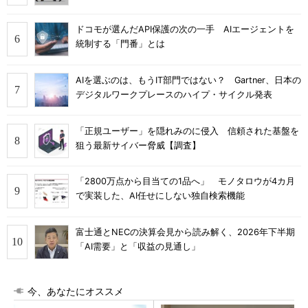
ドコモが選んだAPI保護の次の一手 AIエージェントを
統制する「門番」とは
AIを選ぶのは、もうIT部門ではない？ Gartner、日本の
デジタルワークプレースのハイプ・サイクル発表
「正規ユーザー」を隠れみのに侵入 信頼された基盤を
狙う最新サイバー脅威【調査】
「2800万点から目当ての1品へ」 モノタロウが4カ月
で実装した、AI任せにしない独自検索機能
富士通とNECの決算会見から読み解く、2026年下半期
「AI需要」と「収益の見通し」
今、あなたにオススメ