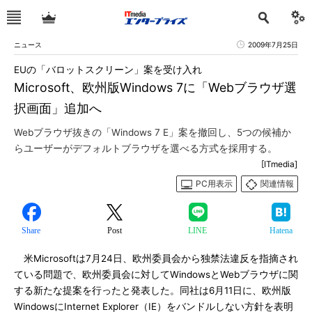
ニュース
2009年7月25日
EUの「バロットスクリーン」案を受け入れ
Microsoft、欧州版Windows 7に「Webブラウザ選
択画面」追加へ
Webブラウザ抜きの「Windows 7 E」案を撤回し、5つの候補か
らユーザーがデフォルトブラウザを選べる方式を採用する。
[ITmedia]
PC用表示
関連情報
Share
Post
LINE
Hatena
米Microsoftは7月24日、欧州委員会から独禁法違反を指摘され
ている問題で、欧州委員会に対してWindowsとWebブラウザに関
する新たな提案を行ったと発表した。同社は6月11日に、欧州版
WindowsにInternet Explorer（IE）をバンドルしない方針を表明