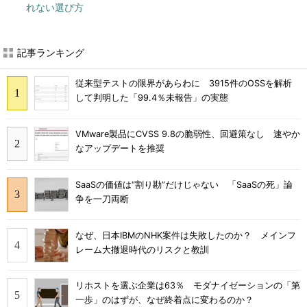
れない選び方
記事ランキング
従来型テストの限界があらわに 3915件のOSSを解析
して判明した「99.4％未報告」の実態
VMware製品にCVSS 9.8の脆弱性、回避策なし 速やか
なアップデートを推奨
SaaSの価値は“割り勘”だけじゃない 「SaaSの死」論
争を一刀両断
なぜ、日本IBMのNHK案件は失敗したのか？ メインフ
レーム大撤退時代のリスクと教訓
リホストを選ぶ企業は63％ モダナイゼーションの「第
一歩」のはずが、なぜ終着点に変わるのか？