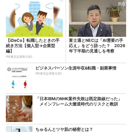
【iDeCo】転職したときの手
富士通とNECは「AI需要の手
続き方法【個人型→企業型
応え」をどう語った？ 2026
編】
年下半期の見通しを考察
PR(東京証券取引所)
ビジネスパーソン生涯年収&転職・副業事情
PR(東京証券取引所)
「日本IBMのNHK案件失敗は既定路線だった」
メインフレーム大撤退時代のリスクと教訓
ちゅるんとツヤ肌の秘密とは？