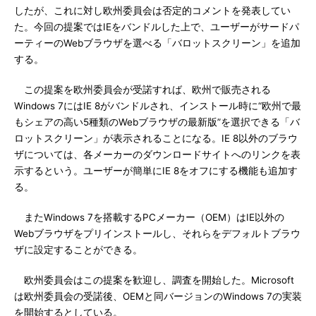
したが、これに対し欧州委員会は否定的コメントを発表してい
た。今回の提案ではIEをバンドルした上で、ユーザーがサードパ
ーティーのWebブラウザを選べる「バロットスクリーン」を追加
する。
この提案を欧州委員会が受諾すれば、欧州で販売される
Windows 7にはIE 8がバンドルされ、インストール時に“欧州で最
もシェアの高い5種類のWebブラウザの最新版”を選択できる「バ
ロットスクリーン」が表示されることになる。IE 8以外のブラウ
ザについては、各メーカーのダウンロードサイトへのリンクを表
示するという。ユーザーが簡単にIE 8をオフにする機能も追加す
る。
またWindows 7を搭載するPCメーカー（OEM）はIE以外の
Webブラウザをプリインストールし、それらをデフォルトブラウ
ザに設定することができる。
欧州委員会はこの提案を歓迎し、調査を開始した。Microsoft
は欧州委員会の受諾後、OEMと同バージョンのWindows 7の実装
を開始するとしている。