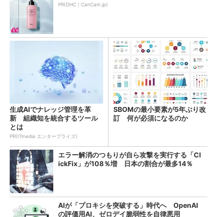
PR(DHC｜CanCam.jp)
生成AIでナレッジ管理を革
SBOMの最小要素が5年ぶり改
新 組織知を統合するツール
訂 何が必須になるのか
とは
PR(ITmedia エンタープライズ)
エラー解消のつもりが自ら攻撃を実行する「Cl
ickFix」が108％増 日本の割合が最多14％
AIが「プロキシを突破する」時代へ OpenAI
の評価用AI、ゼロデイ脆弱性を自律悪用