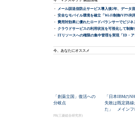
キーマンズネット 製品情報
メール誤送信防止サービス導入後2年、データ流
安全なモバイル環境を確立「Wi-Fi制御/VPN利用の強制
費用対効果に優れたロードバランサーでビジネ
クラウドサービスの利用状況を可視化して制御する「次
ITリソースへの権限の集中管理を実現「ID・アクセス管理 『I
今、あなたにオススメ
「創薬立国」復活への
「日本IBMのN
分岐点
失敗は既定路線
た」 メインフ
大撤退時代のリス
PR(三菱総合研究所)