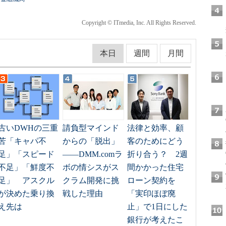
Copyright © ITmedia, Inc. All Rights Reserved.
本日
週間
月間
古いDWHの三重
請負型マインド
法律と効率、顧
苦「キャパ不
からの「脱出」
客のためにどう
足」「スピード
――DMM.comラ
折り合う？ 2週
不足」「鮮度不
ボの情シスがス
間かかった住宅
足」 アスクル
クラム開発に挑
ローン契約を
が決めた乗り換
戦した理由
「実印ほぼ廃
え先は
止」で1日にした
銀行が考えたこ