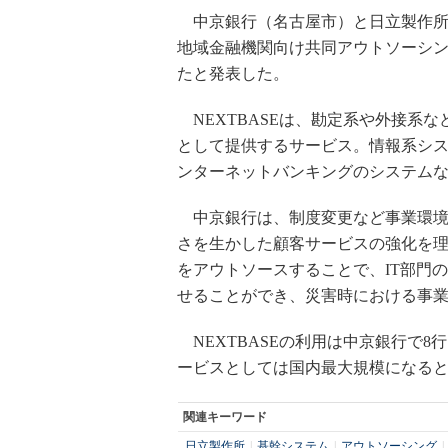
中京銀行（名古屋市）と日立製作所は
地域金融機関向け共同アウトソーシング
たと発表した。
NEXTBASEは、勘定系や外接系
として提供するサービス。情報系シ
ンターネットバンキングのシステム
中京銀行は、制度変更など事業環境
さを生かした顧客サービスの強化を理由
をアウトソースすることで、IT部門
せることができ、災害時における事
NEXTBASEの利用は中京銀行で
ービスとしては国内最大規模になる
関連キーワード
日立製作所
|
基幹システム
|
アウトソーシング
|