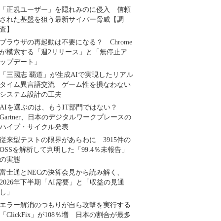
「正規ユーザー」を隠れみのに侵入 信頼
された基盤を狙う最新サイバー脅威【調
査】
ブラウザの再起動は不要になる？ Chrome
が模索する「週2リリース」と「無停止ア
ップデート」
「三國志 覇道」が生成AIで実現したリアル
タイム異言語交流 ゲーム性を損なわない
システム設計の工夫
AIを選ぶのは、もうIT部門ではない？
Gartner、日本のデジタルワークプレースの
ハイプ・サイクル発表
従来型テストの限界があらわに 3915件の
OSSを解析して判明した「99.4％未報告」
の実態
富士通とNECの決算会見から読み解く、
2026年下半期「AI需要」と「収益の見通
し」
エラー解消のつもりが自ら攻撃を実行する
「ClickFix」が108％増 日本の割合が最多