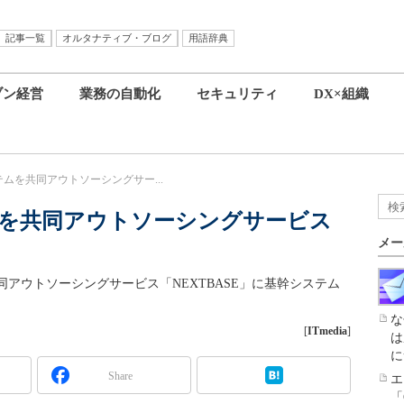
記事一覧
オルタナティブ・ブログ
用語辞典
ブン経営
業務の自動化
セキュリティ
DX×組織
ムを共同アウトソーシングサー...
を共同アウトソーシングサービス
メー
アウトソーシングサービス「NEXTBASE」に基幹システム
な
[
ITmedia
]
は
に
Share
エ
「