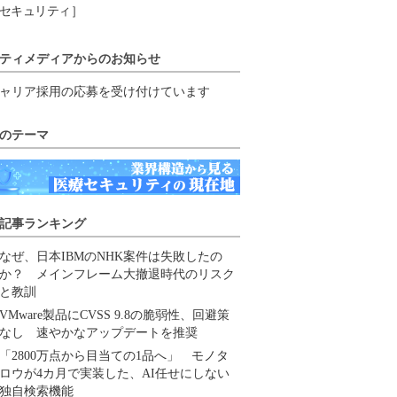
セキュリティ］
ティメディアからのお知らせ
ャリア採用の応募を受け付けています
のテーマ
記事ランキング
なぜ、日本IBMのNHK案件は失敗したの
か？ メインフレーム大撤退時代のリスク
と教訓
VMware製品にCVSS 9.8の脆弱性、回避策
なし 速やかなアップデートを推奨
「2800万点から目当ての1品へ」 モノタ
ロウが4カ月で実装した、AI任せにしない
独自検索機能