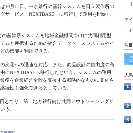
［
10月11日、中京銀行の基幹システムを日立製作所の
サービス「NEXTBASE」に移行して運用を開始し
アイ
キ
などの基幹系システムを地域金融機関向けに共同利用型
ステムと連携するための統合データベースシステムやイ
注目
などの機能も利用できる。
の変化への迅速な対応、また、商品設計の自由度の高
にNEXTBASEへ移行したという。システムの運用
人気
の業務を企業経営全般を支援する戦略的なものに変化さ
業継続性も強化できるとしている。
8行目となり、第二地方銀行向け共同アウトソーシングサ
という。
金融機関