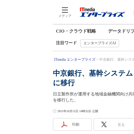
メディア
CIO・クラウド戦略
データドリ
注目ワード
エンタープライズAI
ITmedia エンタープライズ
中京銀行、基幹システ
中京銀行、基幹システム
に移行
日立製作所が運用する地域金融機関向け共同
を移行した。
2011年10月11日 14時32分 公開
印刷
見る