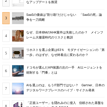
なアップデートを推奨
SaaSの価値は“割り勘”だけじゃない 「SaaSの死」論
争を一刀両断
なぜ、日本IBMのNHK案件は失敗したのか？ メインフ
レーム大撤退時代のリスクと教訓
リホストを選ぶ企業は63％ モダナイゼーションの「第
一歩」のはずが、なぜ終着点に変わるのか？
ドコモが選んだAPI保護の次の一手 AIエージェントを
統制する「門番」とは
AIを選ぶのは、もうIT部門ではない？ Gartner、日本の
デジタルワークプレースのハイプ・サイクル発表
「正規ユーザー」を隠れみのに侵入 信頼された基盤を