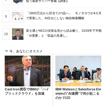
狙う最新サイバー脅威【調査】
「2800万点から目当ての1品へ」 モノタロウが4カ月
で実装した、AI任せにしない独自検索機能
富士通とNECの決算会見から読み解く、2026年下半期
「AI需要」と「収益の見通し」
今、あなたにオススメ
Cast Iron買収でIBMが「ハイ
IBM WatsonとSalesforce Ein
ブリッドクラウド」を加速
steinの“AI連携”で何が起こる
のか (1/2)