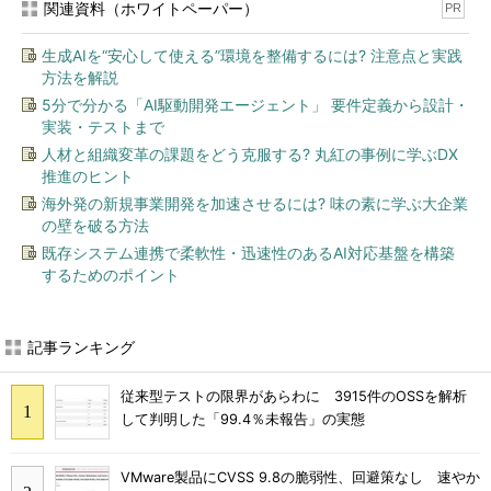
関連資料（ホワイトペーパー）
PR
生成AIを“安心して使える”環境を整備するには? 注意点と実践
方法を解説
5分で分かる「AI駆動開発エージェント」 要件定義から設計・
実装・テストまで
人材と組織変革の課題をどう克服する? 丸紅の事例に学ぶDX
推進のヒント
海外発の新規事業開発を加速させるには? 味の素に学ぶ大企業
の壁を破る方法
既存システム連携で柔軟性・迅速性のあるAI対応基盤を構築
するためのポイント
記事ランキング
従来型テストの限界があらわに 3915件のOSSを解析
して判明した「99.4％未報告」の実態
VMware製品にCVSS 9.8の脆弱性、回避策なし 速やか