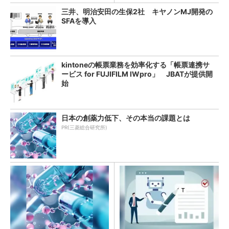
三井、明治安田の生保2社 キヤノンMJ開発の
SFAを導入
kintoneの帳票業務を効率化する「帳票連携サ
ービス for FUJIFILM IWpro」 JBATが提供開
始
日本の創薬力低下、その本当の課題とは
PR(三菱総合研究所)