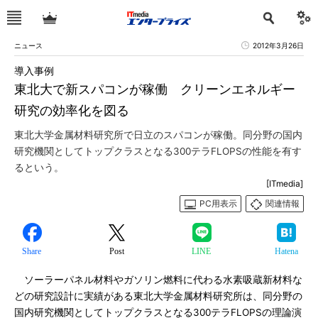
ニュース
2012年3月26日
導入事例
東北大で新スパコンが稼働 クリーンエネルギー
研究の効率化を図る
東北大学金属材料研究所で日立のスパコンが稼働。同分野の国内
研究機関としてトップクラスとなる300テラFLOPSの性能を有す
るという。
[ITmedia]
PC用表示
関連情報
Share
Post
LINE
Hatena
ソーラーパネル材料やガソリン燃料に代わる水素吸蔵新材料な
どの研究設計に実績がある東北大学金属材料研究所は、同分野の
国内研究機関としてトップクラスとなる300テラFLOPSの理論演