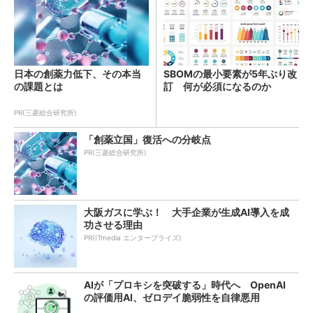
日本の創薬力低下、その本当
SBOMの最小要素が5年ぶり改
の課題とは
訂 何が必須になるのか
PR(三菱総合研究所)
「創薬立国」復活への分岐点
PR(三菱総合研究所)
大阪ガスに学ぶ！ 大手企業が生成AI導入を成
功させる理由
PR(ITmedia エンタープライズ)
AIが「プロキシを突破する」時代へ OpenAI
の評価用AI、ゼロデイ脆弱性を自律悪用