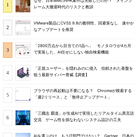
なぜ、日本IBMのNHK案件は失敗したのか？ メインフ
レーム大撤退時代のリスクと教訓
VMware製品にCVSS 9.8の脆弱性、回避策なし 速やか
なアップデートを推奨
「2800万点から目当ての1品へ」 モノタロウが4カ月
で実装した、AI任せにしない独自検索機能
「正規ユーザー」を隠れみのに侵入 信頼された基盤を
狙う最新サイバー脅威【調査】
ブラウザの再起動は不要になる？ Chromeが模索する
「週2リリース」と「無停止アップデート」
「三國志 覇道」が生成AIで実現したリアルタイム異言語
交流 ゲーム性を損なわないシステム設計の工夫
AIを選ぶのは、もうIT部門ではない？ Gartner、日本の