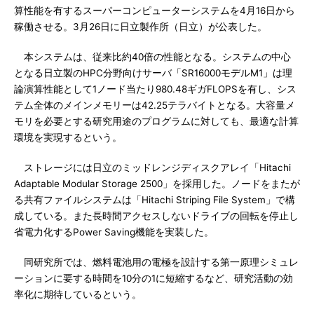
算性能を有するスーパーコンピューターシステムを4月16日から
稼働させる。3月26日に日立製作所（日立）が公表した。
本システムは、従来比約40倍の性能となる。システムの中心
となる日立製のHPC分野向けサーバ「SR16000モデルM1」は理
論演算性能として1ノード当たり980.48ギガFLOPSを有し、シス
テム全体のメインメモリーは42.25テラバイトとなる。大容量メ
モリを必要とする研究用途のプログラムに対しても、最適な計算
環境を実現するという。
ストレージには日立のミッドレンジディスクアレイ「Hitachi
Adaptable Modular Storage 2500」を採用した。ノードをまたが
る共有ファイルシステムは「Hitachi Striping File System」で構
成している。また長時間アクセスしないドライブの回転を停止し
省電力化するPower Saving機能を実装した。
同研究所では、燃料電池用の電極を設計する第一原理シミュレ
ーションに要する時間を10分の1に短縮するなど、研究活動の効
率化に期待しているという。