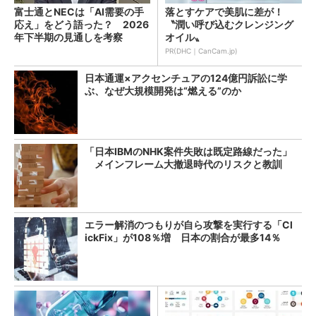
富士通とNECは「AI需要の手
落とすケアで美肌に差が！
応え」をどう語った？ 2026
〝潤い呼び込むクレンジング
年下半期の見通しを考察
オイル〟
PR(DHC｜CanCam.jp)
日本通運×アクセンチュアの124億円訴訟に学
ぶ、なぜ大規模開発は“燃える”のか
「日本IBMのNHK案件失敗は既定路線だった」
メインフレーム大撤退時代のリスクと教訓
エラー解消のつもりが自ら攻撃を実行する「Cl
ickFix」が108％増 日本の割合が最多14％