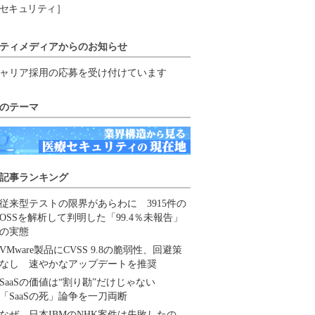
セキュリティ］
ティメディアからのお知らせ
ャリア採用の応募を受け付けています
のテーマ
記事ランキング
従来型テストの限界があらわに 3915件の
OSSを解析して判明した「99.4％未報告」
の実態
VMware製品にCVSS 9.8の脆弱性、回避策
なし 速やかなアップデートを推奨
SaaSの価値は“割り勘”だけじゃない
「SaaSの死」論争を一刀両断
なぜ、日本IBMのNHK案件は失敗したの