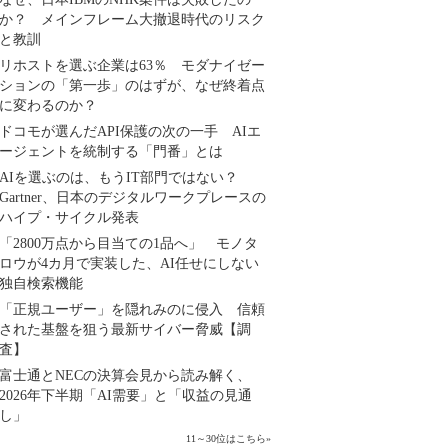
か？ メインフレーム大撤退時代のリスク
と教訓
リホストを選ぶ企業は63％ モダナイゼー
ションの「第一歩」のはずが、なぜ終着点
に変わるのか？
ドコモが選んだAPI保護の次の一手 AIエ
ージェントを統制する「門番」とは
AIを選ぶのは、もうIT部門ではない？
Gartner、日本のデジタルワークプレースの
ハイプ・サイクル発表
「2800万点から目当ての1品へ」 モノタ
ロウが4カ月で実装した、AI任せにしない
独自検索機能
「正規ユーザー」を隠れみのに侵入 信頼
された基盤を狙う最新サイバー脅威【調
査】
富士通とNECの決算会見から読み解く、
2026年下半期「AI需要」と「収益の見通
し」
11～30位はこちら
»