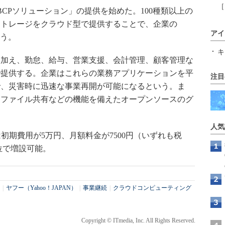
［
CPソリューション」の提供を始めた。100種類以上の
ストレージをクラウド型で提供することで、企業の
アイ
いう。
キ
加え、勤怠、給与、営業支援、会計管理、顧客管理な
型で提供する。企業はこれらの業務アプリケーションを平
注目
で、災害時に迅速な事業再開が可能になるという。ま
、ファイル共有などの機能を備えたオープンソースのグ
人気
初期費用が5万円、月額料金が7500円（いずれも税
位で増設可能。
|
ヤフー（Yahoo！JAPAN）
|
事業継続
|
クラウドコンピューティング
Copyright © ITmedia, Inc. All Rights Reserved.