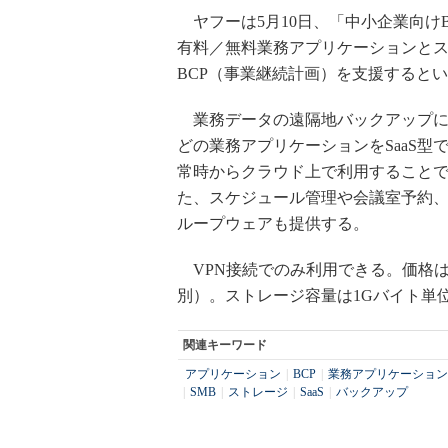
ヤフーは5月10日、「中小企業向けB
有料／無料業務アプリケーションと
BCP（事業継続計画）を支援すると
業務データの遠隔地バックアップに
どの業務アプリケーションをSaaS
常時からクラウド上で利用すること
た、スケジュール管理や会議室予約
ループウェアも提供する。
VPN接続でのみ利用できる。価格は
別）。ストレージ容量は1Gバイト単
関連キーワード
アプリケーション
|
BCP
|
業務アプリケーション
|
SMB
|
ストレージ
|
SaaS
|
バックアップ