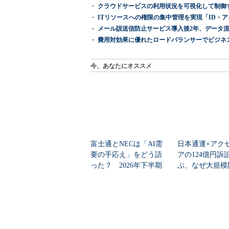
クラウドサービスの利用状況を可視化して制御する「次
ITリソースへの権限の集中管理を実現「ID・アクセス管理 『I
メール誤送信防止サービス導入後2年、データ流
費用対効果に優れたロードバランサーでビジネ
今、あなたにオススメ
富士通とNECは「AI需
日本通運×アク
要の手応え」をどう語
アの124億円訴
った？ 2026年下半期
ぶ、なぜ大規模
の見通しを考...
は“燃える”のか