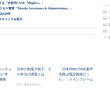
世代CASB 『Bitglass』」
dentity Governance & Administration』」
出は0件
スチャンスを拡大
センチュ
日本の創薬力低下、そ
「日本IBMのNHK案件
訟に学
の本当の課題とは
失敗は既定路線だっ
開発
た」 メインフレーム
大撤退時代のリスク...
PR(三菱総合研究所)