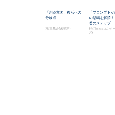
「創薬立国」復活への
「プロンプトが
分岐点
の悲鳴を解消！
着のステップ
PR(三菱総合研究所)
PR(ITmedia エン
ズ)