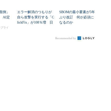
面倒」
エラー解消のつもりが
SBOMの最小要素が5年
 AI定
自ら攻撃を実行する「C
ぶり改訂 何が必須に
lickFix」が108％増 日
なるのか
本の割...
タープライ
Recommended by