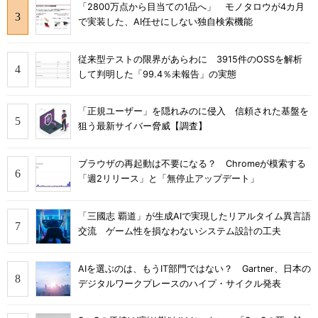
「2800万点から目当ての1品へ」 モノタロウが4カ月
で実装した、AI任せにしない独自検索機能
従来型テストの限界があらわに 3915件のOSSを解析
して判明した「99.4％未報告」の実態
「正規ユーザー」を隠れみのに侵入 信頼された基盤を
狙う最新サイバー脅威【調査】
ブラウザの再起動は不要になる？ Chromeが模索する
「週2リリース」と「無停止アップデート」
「三國志 覇道」が生成AIで実現したリアルタイム異言語
交流 ゲーム性を損なわないシステム設計の工夫
AIを選ぶのは、もうIT部門ではない？ Gartner、日本の
デジタルワークプレースのハイプ・サイクル発表