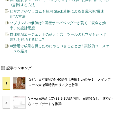
て訓練する方法
ビザスクやソラコムも採用 Slack連携による稟議承認“爆速
化”の方法
ソブリンAIの価値は? 国産サーバベンダーが貫く「安全と効
率」の設計思想
自律型AIエージェントの落とし穴、ツールの乱立がもたらす
混乱を解消するには?
AI活用で成果を得るためにやるべきこととは? 実践的ユースケ
ースを紹介
記事ランキング
なぜ、日本IBMのNHK案件は失敗したのか？ メインフ
レーム大撤退時代のリスクと教訓
VMware製品にCVSS 9.8の脆弱性、回避策なし 速やか
なアップデートを推奨