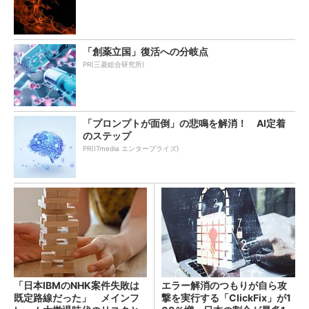
「創薬立国」復活への分岐点
PR(三菱総合研究所)
「プロンプトが面倒」の悲鳴を解消！ AI定着
のステップ
PR(ITmedia エンタープライズ)
「日本IBMのNHK案件失敗は
エラー解消のつもりが自ら攻
既定路線だった」 メインフ
撃を実行する「ClickFix」が1