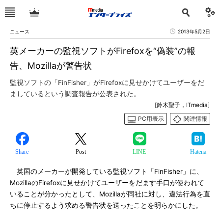
ニュース
2013年5月2日
英メーカーの監視ソフトがFirefoxを“偽装”の報
告、Mozillaが警告状
監視ソフトの「FinFisher」がFirefoxに見せかけてユーザーをだ
ましているという調査報告が公表された。
[鈴木聖子，ITmedia]
PC用表示
関連情報
Share
Post
LINE
Hatena
英国のメーカーが開発している監視ソフト「FinFisher」に、
MozillaのFirefoxに見せかけてユーザーをだます手口が使われて
いることが分かったとして、Mozillaが同社に対し、違法行為を直
ちに停止するよう求める警告状を送ったことを明らかにした。