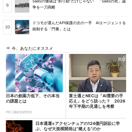
SaaSの価値は“割り勘”だけじゃない 「SaaSの死」論
争を一刀両断
ドコモが選んだAPI保護の次の一手 AIエージェントを
統制する「門番」とは
今、あなたにオススメ
日本の創薬力低下、その本当
富士通とNECは「AI需要の手
の課題とは
応え」をどう語った？ 2026
年下半期の見通しを考察
PR(三菱総合研究所)
日本通運×アクセンチュアの124億円訴訟に学
ぶ、なぜ大規模開発は“燃える”のか