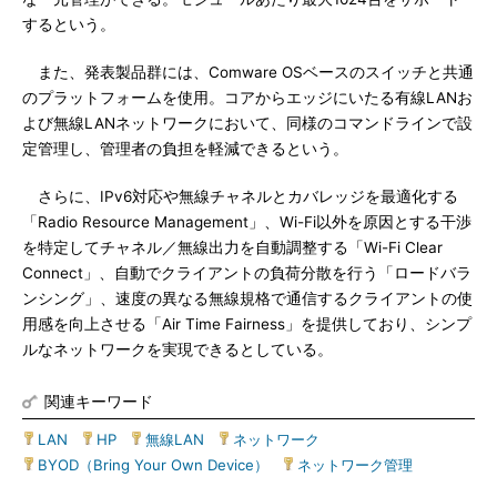
するという。
また、発表製品群には、Comware OSベースのスイッチと共通
のプラットフォームを使用。コアからエッジにいたる有線LANお
よび無線LANネットワークにおいて、同様のコマンドラインで設
定管理し、管理者の負担を軽減できるという。
さらに、IPv6対応や無線チャネルとカバレッジを最適化する
「Radio Resource Management」、Wi-Fi以外を原因とする干渉
を特定してチャネル／無線出力を自動調整する「Wi-Fi Clear
Connect」、自動でクライアントの負荷分散を行う「ロードバラ
ンシング」、速度の異なる無線規格で通信するクライアントの使
用感を向上させる「Air Time Fairness」を提供しており、シンプ
ルなネットワークを実現できるとしている。
関連キーワード
LAN
|
HP
|
無線LAN
|
ネットワーク
|
BYOD（Bring Your Own Device）
|
ネットワーク管理