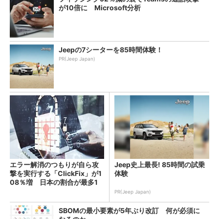
が10倍に Microsoft分析
Jeepの7シーターを85時間体験！
PR(Jeep Japan)
エラー解消のつもりが自ら攻
Jeep史上最長! 85時間の試乗
撃を実行する「ClickFix」が1
体験
08％増 日本の割合が最多1
4％
PR(Jeep Japan)
SBOMの最小要素が5年ぶり改訂 何が必須に