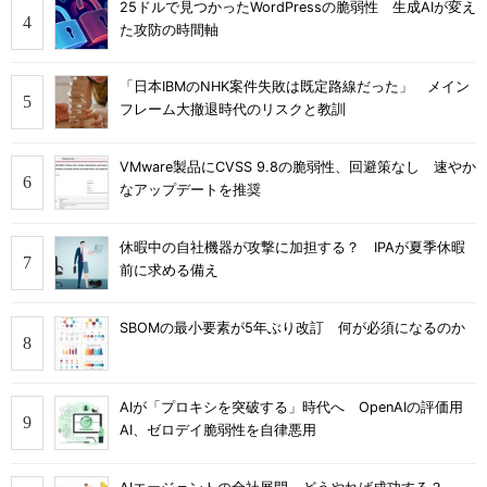
25ドルで見つかったWordPressの脆弱性 生成AIが変え
た攻防の時間軸
「日本IBMのNHK案件失敗は既定路線だった」 メイン
フレーム大撤退時代のリスクと教訓
VMware製品にCVSS 9.8の脆弱性、回避策なし 速やか
なアップデートを推奨
休暇中の自社機器が攻撃に加担する？ IPAが夏季休暇
前に求める備え
SBOMの最小要素が5年ぶり改訂 何が必須になるのか
AIが「プロキシを突破する」時代へ OpenAIの評価用
AI、ゼロデイ脆弱性を自律悪用