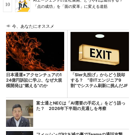
AIエージェントの全社展開、どうやれば成功する？
「点の成功」を「面の変革」に変える道筋
今、あなたにオススメ
日本通運×アクセンチュアの1
「SIer丸投げ」からどう脱却
24億円訴訟に学ぶ、なぜ大規
する？ “非ITエンジニア9
模開発は“燃える”のか
割”でシステム刷新に挑んだJF
Eスチールに学ぶ
富士通とNECは「AI需要の手応え」をどう語っ
た？ 2026年下半期の見通しを考察
フィッシング92％減の裏でTeamsの通話攻撃