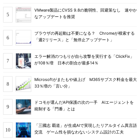
VMware製品にCVSS 9.8の脆弱性、回避策なし 速やか
なアップデートを推奨
ブラウザの再起動は不要になる？ Chromeが模索する
「週2リリース」と「無停止アップデート」
エラー解消のつもりが自ら攻撃を実行する「ClickFix」
が108％増 日本の割合が最多14％
Microsoftがまたもや値上げ M365サブスク料金を最大
33％増の「言い分」
ドコモが選んだAPI保護の次の一手 AIエージェントを
統制する「門番」とは
「三國志 覇道」が生成AIで実現したリアルタイム異言語
交流 ゲーム性を損なわないシステム設計の工夫