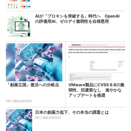
AIが「プロキシを突破する」時代へ OpenAI
の評価用AI、ゼロデイ脆弱性を自律悪用
「創薬立国」復活への分岐点
VMware製品にCVSS 9.8の脆
弱性、回避策なし 速やかな
アップデートを推奨
PR(三菱総合研究所)
日本の創薬力低下、その本当の課題とは
PR(三菱総合研究所)