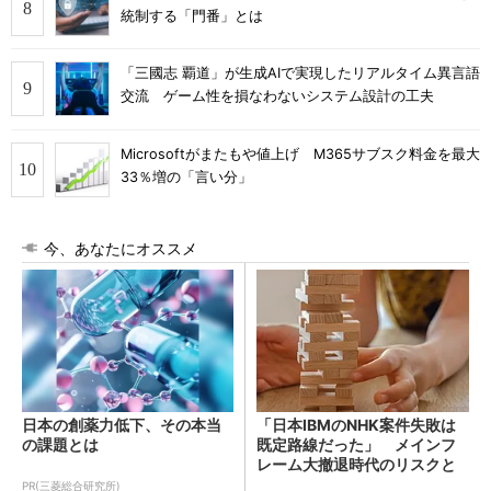
統制する「門番」とは
「三國志 覇道」が生成AIで実現したリアルタイム異言語
交流 ゲーム性を損なわないシステム設計の工夫
Microsoftがまたもや値上げ M365サブスク料金を最大
33％増の「言い分」
今、あなたにオススメ
日本の創薬力低下、その本当
「日本IBMのNHK案件失敗は
の課題とは
既定路線だった」 メインフ
レーム大撤退時代のリスクと
教訓
PR(三菱総合研究所)