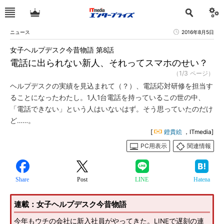
ニュース
2016年8月5日
女子ヘルプデスク今昔物語 第8話
電話に出られない新人、それってスマホのせい？
（1/3 ページ）
ヘルプデスクの実績を見込まれて（？）、電話応対研修を担当す
ることになったわたし。1人1台電話を持っているこの世の中、
「電話できない」という人はいないはず。そう思っていたのだけ
ど……。
[
鐙貴絵
，ITmedia]
PC用表示
関連情報
Share
Post
LINE
Hatena
連載：女子ヘルプデスク今昔物語
今年もウチの会社に新入社員がやってきた。LINEで遅刻の連