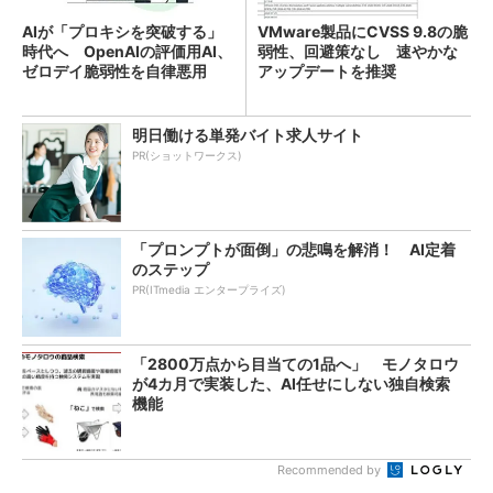
AIが「プロキシを突破する」
VMware製品にCVSS 9.8の脆
時代へ OpenAIの評価用AI、
弱性、回避策なし 速やかな
ゼロデイ脆弱性を自律悪用
アップデートを推奨
明日働ける単発バイト求人サイト
PR(ショットワークス)
「プロンプトが面倒」の悲鳴を解消！ AI定着
のステップ
PR(ITmedia エンタープライズ)
「2800万点から目当ての1品へ」 モノタロウ
が4カ月で実装した、AI任せにしない独自検索
機能
Recommended by