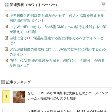
関連資料（ホワイトペーパー）
PR
境界防御と内部対策を組み合わせて、侵入と拡散を抑える多
層防御の実践ポイント
いまWordPressから「SaaS型CMS」への移行を検討する企業
が増えている理由
自社に合うEDR製品を選定する際に押さえるべきポイントと
は?
SCS評価制度の星取得に向け、SASEで効率的に対応するため
のポイント
“第4世代AI”開発の軌跡から探る、AI時代に「創造性」が必要
な理由とは?
記事ランキング
なぜ、日本IBMのNHK案件は失敗したのか？ メインフ
レーム大撤退時代のリスクと教訓
従来型テストの限界があらわに 3915件のOSSを解析