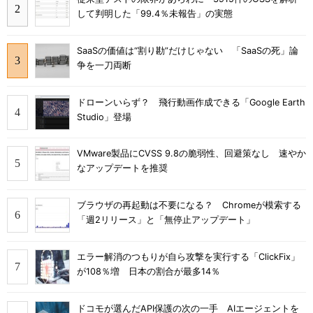
して判明した「99.4％未報告」の実態
SaaSの価値は“割り勘”だけじゃない 「SaaSの死」論
争を一刀両断
ドローンいらず？ 飛行動画作成できる「Google Earth
Studio」登場
VMware製品にCVSS 9.8の脆弱性、回避策なし 速やか
なアップデートを推奨
ブラウザの再起動は不要になる？ Chromeが模索する
「週2リリース」と「無停止アップデート」
エラー解消のつもりが自ら攻撃を実行する「ClickFix」
が108％増 日本の割合が最多14％
ドコモが選んだAPI保護の次の一手 AIエージェントを