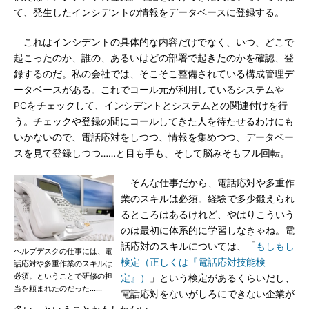
て、発生したインシデントの情報をデータベースに登録する。
これはインシデントの具体的な内容だけでなく、いつ、どこで
起こったのか、誰の、あるいはどの部署で起きたのかを確認、登
録するのだ。私の会社では、そこそこ整備されている構成管理デ
ータベースがある。これでコール元が利用しているシステムや
PCをチェックして、インシデントとシステムとの関連付けを行
う。チェックや登録の間にコールしてきた人を待たせるわけにも
いかないので、電話応対をしつつ、情報を集めつつ、データベー
スを見て登録しつつ……と目も手も、そして脳みそもフル回転。
そんな仕事だから、電話応対や多重作
業のスキルは必須。経験で多少鍛えられ
るところはあるけれど、やはりこういう
のは最初に体系的に学習しなきゃね。電
話応対のスキルについては、「
もしもし
ヘルプデスクの仕事には、電
検定（正しくは『電話応対技能検
話応対や多重作業のスキルは
必須。ということで研修の担
定』）
」という検定があるくらいだし、
当を頼まれたのだった……
電話応対をないがしろにできない企業が