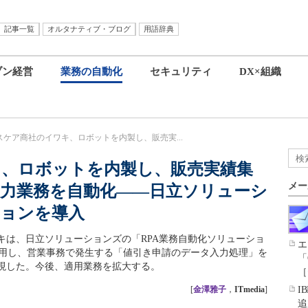
記事一覧
オルタナティブ・ブログ
用語辞典
ブン経営
業務の自動化
セキュリティ
DX×組織
スケア商社のイワキ、ロボットを内製し、販売実...
、ロボットを内製し、販売実績集
メー
力業務を自動化――日立ソリューシ
ションを導入
キは、日立ソリューションズの「RPA業務自動化ソリューショ
エ
ere」を活用し、営業事務で発生する「値引き申請のデータ入力処理」を
「
現した。今後、適用業務を拡大する。
［
[
金澤雅子
，
ITmedia
]
I
追