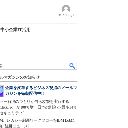
マイページ
中小企業IT活用
ルマガジンのお知らせ
企業を変革するビジネス視点のメールマ
ガジンを毎朝配信中!!
ラー解消のつもりが自ら攻撃を実行する
ClickFix」が108％増 日本の割合が 最多14％
セキュリティ］
BM、レガシー刷新ワークフローをIBM Bobに
加[注目ニュース]