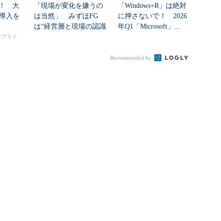
！ 大
「現場が変化を嫌うの
「Windows+R」は絶対
I導入を
は当然」 みずほFG
に押さないで！ 2026
は“経営層と現場の認識
年Q1「Microsoft」...
ギャップ”、どう克...
タープライ
Recommended by