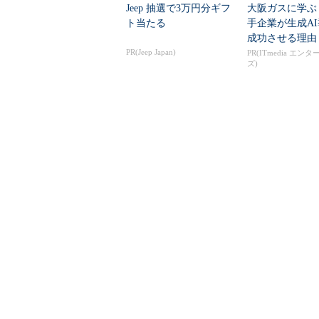
Jeep 抽選で3万円分ギフ
大阪ガスに学ぶ
ト当たる
手企業が生成A
成功させる理由
PR(Jeep Japan)
PR(ITmedia エン
ズ)