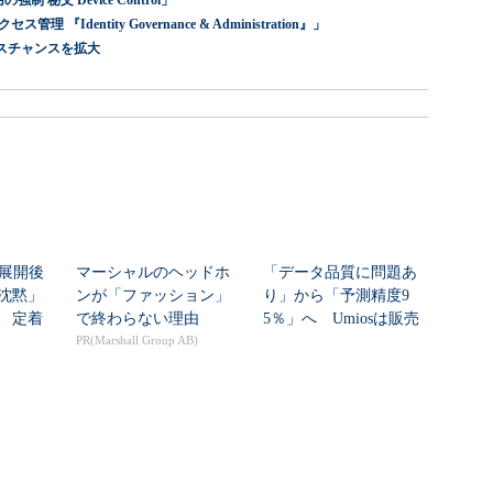
 秘文 Device Control」
dentity Governance & Administration』」
スチャンスを拡大
ト展開後
マーシャルのヘッドホ
「データ品質に問題あ
沈黙」
ンが「ファッション」
り」から「予測精度9
 定着
で終わらない理由
5％」へ Umiosは販売
ネ...
PR(Marshall Group AB)
計画をどう自動...