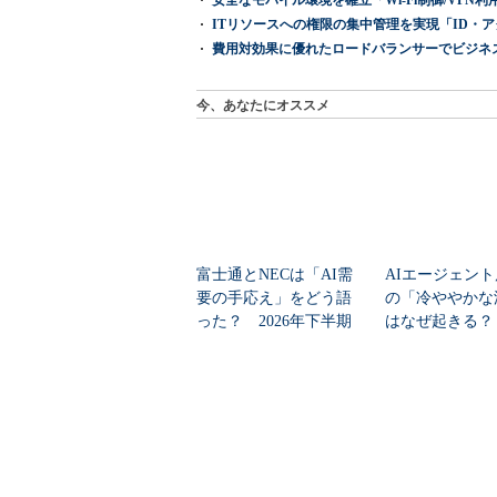
安全なモバイル環境を確立「Wi-Fi制御/VPN利用の強制
ITリソースへの権限の集中管理を実現「ID・アクセス管理 『I
費用対効果に優れたロードバランサーでビジネ
今、あなたにオススメ
富士通とNECは「AI需
AIエージェン
要の手応え」をどう語
の「冷ややかな
った？ 2026年下半期
はなぜ起きる？
の見通しを考...
を促すチェンジマ