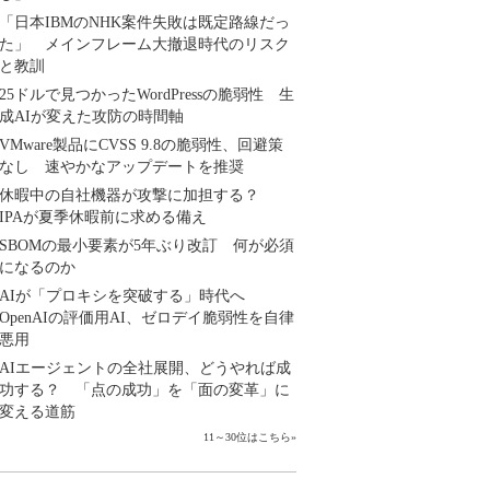
「日本IBMのNHK案件失敗は既定路線だっ
た」 メインフレーム大撤退時代のリスク
と教訓
25ドルで見つかったWordPressの脆弱性 生
成AIが変えた攻防の時間軸
VMware製品にCVSS 9.8の脆弱性、回避策
なし 速やかなアップデートを推奨
休暇中の自社機器が攻撃に加担する？
IPAが夏季休暇前に求める備え
SBOMの最小要素が5年ぶり改訂 何が必須
になるのか
AIが「プロキシを突破する」時代へ
OpenAIの評価用AI、ゼロデイ脆弱性を自律
悪用
AIエージェントの全社展開、どうやれば成
功する？ 「点の成功」を「面の変革」に
変える道筋
11～30位はこちら
»