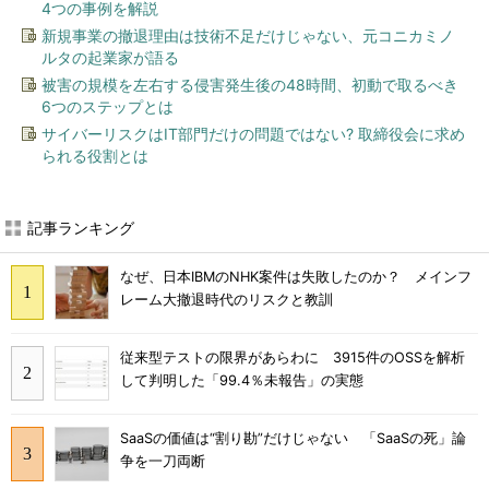
4つの事例を解説
新規事業の撤退理由は技術不足だけじゃない、元コニカミノ
ルタの起業家が語る
被害の規模を左右する侵害発生後の48時間、初動で取るべき
6つのステップとは
サイバーリスクはIT部門だけの問題ではない? 取締役会に求め
られる役割とは
記事ランキング
なぜ、日本IBMのNHK案件は失敗したのか？ メインフ
レーム大撤退時代のリスクと教訓
従来型テストの限界があらわに 3915件のOSSを解析
して判明した「99.4％未報告」の実態
SaaSの価値は“割り勘”だけじゃない 「SaaSの死」論
争を一刀両断