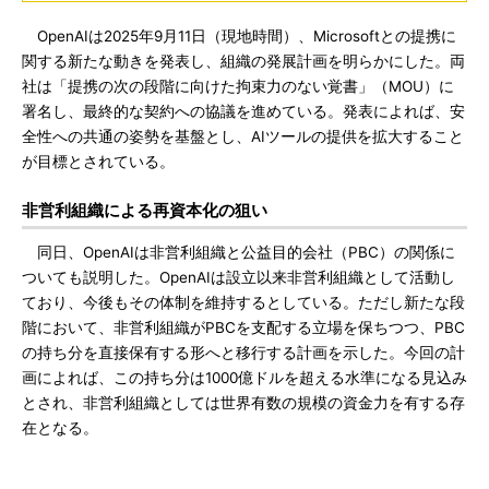
OpenAIは2025年9月11日（現地時間）、Microsoftとの提携に
関する新たな動きを発表し、組織の発展計画を明らかにした。両
社は「提携の次の段階に向けた拘束力のない覚書」（MOU）に
署名し、最終的な契約への協議を進めている。発表によれば、安
全性への共通の姿勢を基盤とし、AIツールの提供を拡大すること
が目標とされている。
非営利組織による再資本化の狙い
同日、OpenAIは非営利組織と公益目的会社（PBC）の関係に
ついても説明した。OpenAIは設立以来非営利組織として活動し
ており、今後もその体制を維持するとしている。ただし新たな段
階において、非営利組織がPBCを支配する立場を保ちつつ、PBC
の持ち分を直接保有する形へと移行する計画を示した。今回の計
画によれば、この持ち分は1000億ドルを超える水準になる見込み
とされ、非営利組織としては世界有数の規模の資金力を有する存
在となる。