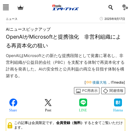
ニュース
2025年9月17日
AIニュースピックアップ
OpenAIがMicrosoftと提携強化 非営利組織によ
る再資本化の狙い
OpenAIはMicrosoftとの新たな提携段階として覚書に署名し、非
営利組織が公益目的会社（PBC）を支配する体制で再資本化する
計画を発表した。AIの安全性と公共利益の両立を目指す体制を構
築する。
[
後藤大地
，ITmedia]
PC用表示
関連情報
Share
Post
LINE
Hatena
この記事は会員限定です。
会員登録（無料）
すると全てご覧いただけ
ます。