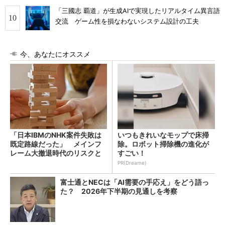
「三國志 覇道」が生成AIで実現したリアルタイム異言語
交流 ゲーム性を損なわないシステム設計の工夫
今、あなたにオススメ
「日本IBMのNHK案件失敗は
いつもきれいなモップで床掃
既定路線だった」 メインフ
除。ロボット掃除機の進化が
レーム大撤退時代のリスクと
すごい！
教訓
PR(Dreame)
富士通とNECは「AI需要の手応え」をどう語っ
た？ 2026年下半期の見通しを考察