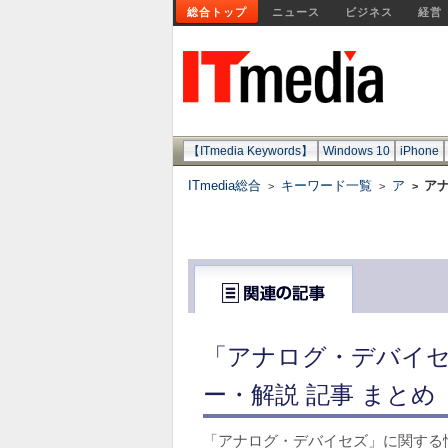
総合トップ
ニュース
ビジネス
経営
【ITmedia Keywords】
Windows 10
iPhone
ITmedia総合
キーワード一覧
ア
ア
>
>
>
「アナログ・デバイセ
ー・解説 記事 まとめ
「アナログ・デバイセズ」に関する