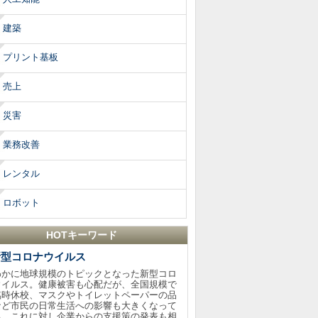
建築
プリント基板
売上
災害
業務改善
レンタル
ロボット
HOTキーワード
新型コロナウイルス
わかに地球規模のトピックとなった新型コロ
ウイルス。健康被害も心配だが、全国規模で
臨時休校、マスクやトイレットペーパーの品
など市民の日常生活への影響も大きくなって
る。これに対し企業からの支援策の発表も相