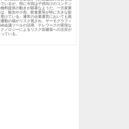
いでいるが、特に今回は子供向けのコンテン
の無料提供の動きが顕著なようだ。一方産業
では、観光や小売、飲食業等が特に大きな影
を受けている。通常の企業運営においても面
や通勤の場がリスク視され、サーモグラフィ
Web会議ツールの活用、テレワークの実現な
テクノロジーによるリスク回避策への注目が
まっている。