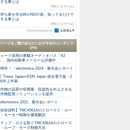
得する事とは
PR(イエウール)
「持ち家を売る時のNG行為」知ってるだけで
得する事とは
PR(イエウール)
Recommended by
のページをご覧のあなたにおすすめのコンテンツ
[PR]
フォード採用の車載オーディオバス「A2
B」、国内自動車メーカーも評価中
0周年！「electronica 2024」展示会レポート
E Times Japan×EDN Japan 統合電子版：2
26年上半期...
農作物の品質や収穫量、収益性を向上させる
農作物監視ソリューションを提供
electronica 2022」展示会レポート
技術資料】TMC4361Aのクローズド・ルー
プ・モーター制御を徹底解説
テップ・ロスを防ぐTMC4361Aのクローズ
ド・ループ・モータ制御方法