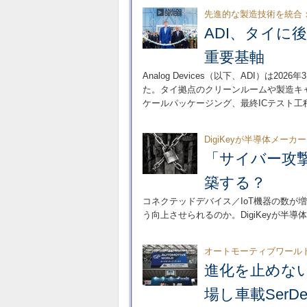
先進的な製造技術を統合
ADI、タイに
重要基軸
Analog Devices（以下、ADI）
た。タイ拠点のクリーンルームや製造キ
ケールパッケージング、最終ICテスト工
DigiKeyが半導体メーカ
「サイバー攻
築する？
コネクテッドデバイス／IoT機器の数が
う向上させられるのか。DigiKeyが半
オートモーティブワールド
進化を止めない
場し車載SerDe