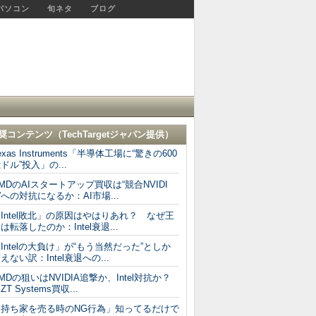
パソコン
旬ネタ
ブログ
奨コンテンツ（
TechTargetジャパン
提供）
exas Instruments「半導体工場に“驚きの600
ドル”投入」の...
MDのAIスタートアップ買収は“競合NVIDI
”への対抗になるか：AI市場...
Intel敗北」の原因はやはりあれ？ なぜ王
は転落したのか：Intel衰退...
Intelの大負け」が“もう当然だった”としか
えない訳：Intel衰退への...
MDの狙いはNVIDIA追撃か、Intel対抗か？
T Systems買収...
「持ち家を売る時のNG行為」知ってるだけで