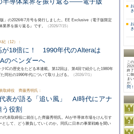
期の半導体業界を振り返る――電子版
き
統合電子版」の2026年7月号を発行しました。EE Exclusive（電子版限定
導体業界を振り返る』です。
（2026/7/15）
き
紀（12）：
が18倍に！ 1990年代のAlteraは
PGAのベンダーへ
この
20
クICの歴史をたどる本連載。第12回は、第4回で紹介した1980年
終了
げた同社の1990年代について取り上げる。
（2026/7/1）
に御
まい
が、
問！
代表取締役 齊藤秀明氏：
新代表が語る「追い風」 AI時代にアナ
担う役割
セズの代表取締役に就任した齊藤秀明氏。AIが半導体市場をけん引す
ーとして、どう勝負していくのか。同氏に日本の事業戦略を聞い