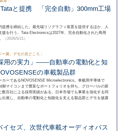
を製造：
Tataと提携 「完全自動」300mm工場
icsと戦略的提携を締結した。最先端リソグラフィ装置を提供するほか、人
う。Tata Electronicsは2027年、完全自動化された商用
。
（2026/5/21）
ジー展」デモの見どころ：
採用の実力」――自動車の電動化と知
OVOSENSEの車載製品群
るNOVOSENSE Microelectronics。車載用半導体で
ム制御マイコンまで豊富なポートフォリオを持ち、グローバルの新
に数百社に上る採用実績がある。日本市場でも事業を強化する同
も出展し、自動車の電動化と知能化を支える製品群とデモを披露
バイセズ、次世代車載オーディオバス