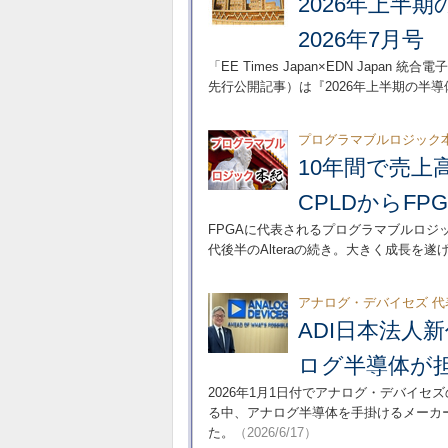
2026年上半
2026年7月号
「EE Times Japan×EDN Japan 
先行公開記事）は『2026年上半期の半
プログラマブルロジック本
10年間で売上高
CPLDからF
FPGAに代表されるプログラマブルロジッ
代後半のAlteraの続き。大きく成長を遂
アナログ・デバイセズ 
ADI日本法人
ログ半導体が
2026年1月1日付でアナログ・デバイ
る中、アナログ半導体を手掛けるメーカ
た。
（2026/6/17）