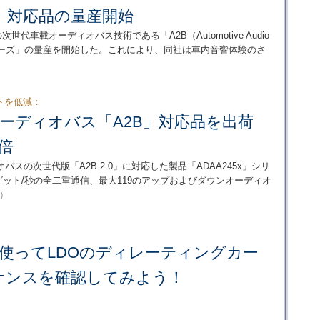
0」対応品の量産開始
代車載オーディオバス技術である「A2B（Automotive Audio
5xシリーズ」の量産を開始した。これにより、同社は車内音響体験のさ
トを低減：
オーディオバス「A2B」対応品を出荷
倍
スの次世代版「A2B 2.0」に対応した製品「ADAA245x」シリ
ビット/秒の全二重通信、最大119のアップおよびダウンオーディオ
9）
ceを使ってLDOのディレーティングカー
ケンスを確認してみよう！