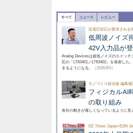
すべて
ニュース
レビュー
高電圧対応が要求される
低周波ノイズ抑制に
42V入力品が
Analog Devicesは超低ノイズのスイッチ
応の「LT83401／LT83402」を
きるようになる。
（2026/8/5）
モノづくり総合版 編集後
フィジカルA
の取り組み
各社の動きが激しくなっているように見
EE Times Japan×EDN