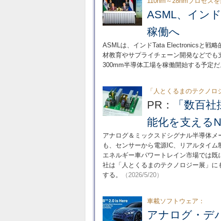
110nm～28nmプロセス
ASML、インド
稼働へ
ASMLは、インドTata Electron
材教育やサプライチェーン開発などでも支援を行
300mm半導体工場を稼働開始する予定だ
「人とくるまのテクノロ
PR：
「数百社
能化を支えるN
アナログ＆ミックスドシグナル半導体メーカーであ
も、センサーから電源IC、リアルタイ
エネルギー車パワートレイン市場では既
社は「人とくるまのテクノロジー展」に
する。
（2026/5/20）
車載ソフトウェア：
アナログ・デ