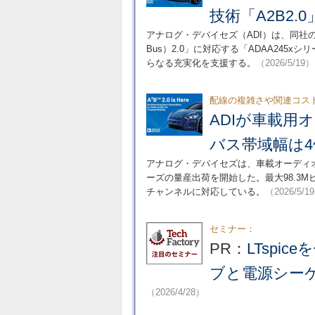
技術「A2B2.
アナログ・デバイセズ（ADI）は、同社の次世
Bus）2.0」に対応する「ADAA24
らなる充実化を支援する。
（2026/5/19）
配線の複雑さや関連コス
ADIが車載用
バス帯域幅は4
アナログ・デバイセズは、車載オーディオバ
ーズの量産出荷を開始した。最大98.3M
チャンネルに対応している。
（2026/5/1
セミナー：
PR：
LTspi
ブと電源シー
（2026/4/28）