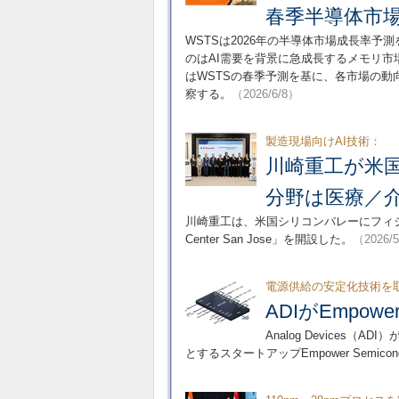
春季半導体市
WSTSは2026年の半導体市場成長率予
のはAI需要を背景に急成長するメモリ
はWSTSの春季予測を基に、各市場の動
察する。
（2026/6/8）
製造現場向けAI技術：
川崎重工が米国
分野は医療／
川崎重工は、米国シリコンバレーにフィジカルA
Center San Jose」を開設した。
（2026/
電源供給の安定化技術を
ADIがEmp
Analog Devices（ADI
とするスタートアップEmpower Semi