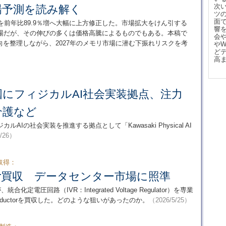
次
場予測を読み解く
ツ
面
測を前年比89.9％増へ大幅に上方修正した。市場拡大をけん引する
響
市場だが、その伸びの多くは価格高騰によるものでもある。本稿で
会
向を整理しながら、2027年のメモリ市場に潜む下振れリスクを考
や
ど
高
にフィジカルAI社会実装拠点、注力
介護など
Iの社会実装を推進する拠点として「Kawasaki Physical AI
5/26）
取得：
ower買収 データセンター市場に照準
）が、統合化定電圧回路（IVR：Integrated Voltage Regulator）を専業
conductorを買収した。どのような狙いがあったのか。
（2026/5/25）