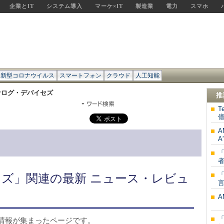
企業とIT
システム導入
マーケ×IT
製造業
電力
スマホ
新型コロナウイルス
スマートフォン
クラウド
人工知能
ナログ・デバイセズ
推
T
億
A
A
「
者
「
ズ」関連の最新 ニュース・レビュ
言
A
Z
情報が集まったページです。