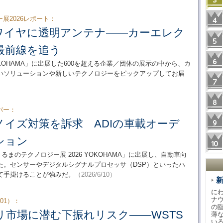
展2026レポート：
ワイヤに透明アンテナ――カーエレク
最前線を追う
OKOHAMA」に出展した600を超える企業／団体の展示の中から、カ
いソリューションや新しいテクノロジーをピックアップしてお届
バー：
ノイズ対策を訴求 ADIの車載オーデ
ション
まのテクノロジー展 2026 YOKOHAMA」に出展し、自動車向
た。センサーやデジタルシグナルプロセッサ（DSP）といったハ
て手掛けることが強みだ。
（2026/6/10）
に
ナ
01）：
の
モリ市場に潜む下振れリスク――WSTS
薄
い