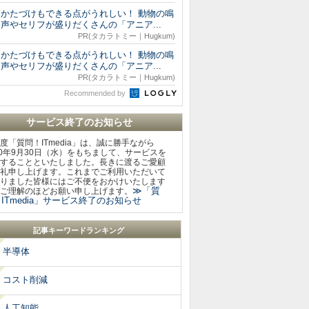
おかたづけもできる点がうれしい！ 動物の鳴
声やセリフが盛りだくさんの「アニア...
PR(タカラトミー｜Hugkum)
おかたづけもできる点がうれしい！ 動物の鳴
声やセリフが盛りだくさんの「アニア...
PR(タカラトミー｜Hugkum)
Recommended by
サービス終了のお知らせ
度「質問！ITmedia」は、誠に勝手ながら
20年9月30日（水）をもちまして、サービスを
することといたしました。長きに渡るご愛顧
礼申し上げます。これまでご利用いただいて
りました皆様にはご不便をおかけいたします
≫「質
ご理解のほどお願い申し上げます。
ITmedia」サービス終了のお知らせ
記事キーワードランキング
半導体
コスト削減
人工知能