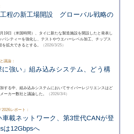
：
後工程の新工場開設 グローバル戦略の
は2026年3月19日（米国時間）、タイに新たな製造施設を開設したと発表し
ャパシティーを強化し、テストやウエハーレベル加工、チップス
程を拡大できるとする。
（2026/3/25）
ーと議論：
撃に強い」組み込みシステム、どう構
増加する中、組み込みシステムにおいてサイバーレジリエンスはど
導体メーカー数社と議論した。
（2026/3/4）
2026レポート：
車載ネットワーク、第3世代CANが登
sは12Gbpsへ