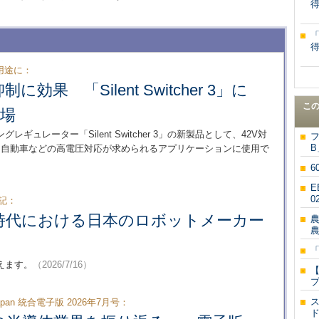
用途に：
効果 「Silent Switcher 3」に
こ
登場
ングレギュレーター「Silent Switcher 3」の新製品として、42V対
発表した。自動車などの高電圧対応が求められるアプリケーションに使用で
6
E
0
記：
I時代における日本のロボットメーカー
「
えます。
（2026/7/16）
【
ス
 Japan 統合電子版 2026年7月号：