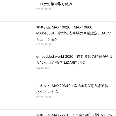
コロナ対策や取り組み
(
2020/4/16
)
マキシム MAX40026、MAX40660、
MAX40661：小型で広帯域の車載認定LiDARソ
リューション
(
2020/3/18
)
embedded world 2020：自動運転の時速が今よ
り15km上がる？ LiDAR向けIC
(
2020/3/3
)
マキシム MAX20340：双方向DC電力線通信マ
ネジメントIC
(
2020/1/23
)
マキシム MAX22701E：エネルギー損失を30％