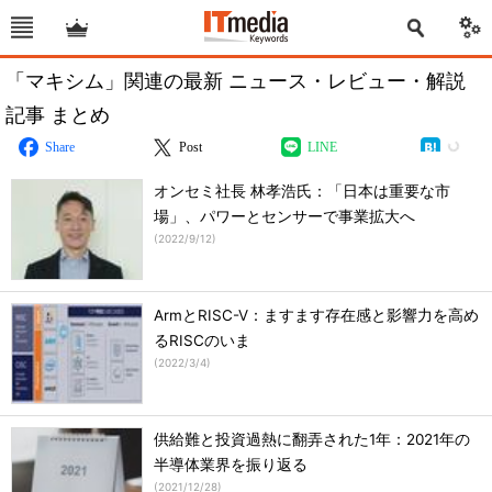
「マキシム」関連の最新 ニュース・レビュー・解説
記事 まとめ
Share
Post
LINE
オンセミ社長 林孝浩氏：「日本は重要な市
場」、パワーとセンサーで事業拡大へ
(
2022/9/12
)
ArmとRISC-V：ますます存在感と影響力を高め
るRISCのいま
(
2022/3/4
)
供給難と投資過熱に翻弄された1年：2021年の
半導体業界を振り返る
(
2021/12/28
)