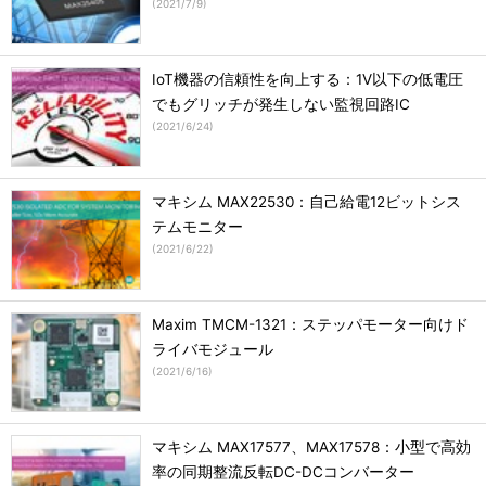
(
2021/7/9
)
IoT機器の信頼性を向上する：1V以下の低電圧
でもグリッチが発生しない監視回路IC
(
2021/6/24
)
マキシム MAX22530：自己給電12ビットシス
テムモニター
(
2021/6/22
)
Maxim TMCM-1321：ステッパモーター向けド
ライバモジュール
(
2021/6/16
)
マキシム MAX17577、MAX17578：小型で高効
率の同期整流反転DC-DCコンバーター