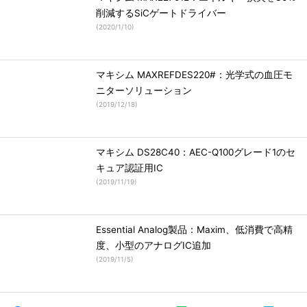
削減するSiCゲートドライバー
(
2020/1/10
)
マキシム MAXREFDES220#：光学式の血圧モ
ニターソリューション
(
2019/12/18
)
マキシム DS28C40：AEC-Q100グレード1のセ
キュア認証用IC
(
2019/11/19
)
Essential Analog製品：Maxim、低消費で高精
度、小型のアナログIC追加
(
2019/11/5
)