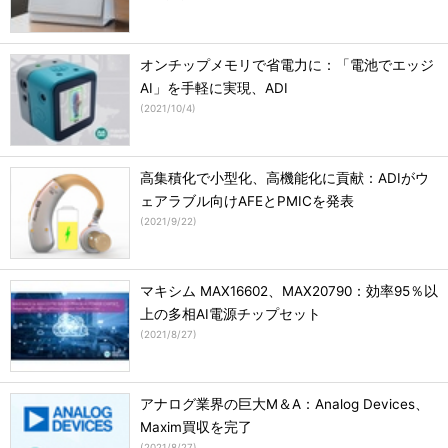
オンチップメモリで省電力に：「電池でエッジ
AI」を手軽に実現、ADI
(
2021/10/4
)
高集積化で小型化、高機能化に貢献：ADIがウ
ェアラブル向けAFEとPMICを発表
(
2021/9/22
)
マキシム MAX16602、MAX20790：効率95％以
上の多相AI電源チップセット
(
2021/8/27
)
アナログ業界の巨大M＆A：Analog Devices、
Maxim買収を完了
(
2021/8/27
)