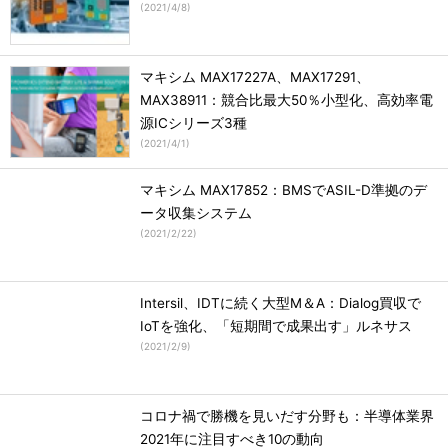
(
2021/4/8
)
マキシム MAX17227A、MAX17291、
MAX38911：競合比最大50％小型化、高効率電
源ICシリーズ3種
(
2021/4/1
)
マキシム MAX17852：BMSでASIL-D準拠のデ
ータ収集システム
(
2021/2/22
)
Intersil、IDTに続く大型M＆A：Dialog買収で
IoTを強化、「短期間で成果出す」ルネサス
(
2021/2/9
)
コロナ禍で勝機を見いだす分野も：半導体業界
2021年に注目すべき10の動向