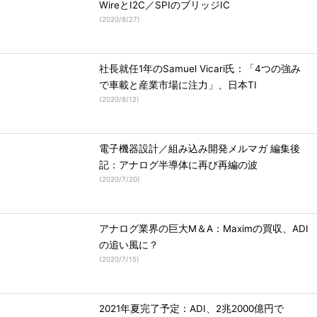
WireとI2C／SPIのブリッジIC
(
2020/8/27
)
社長就任1年のSamuel Vicari氏：「4つの強み
で車載と産業市場に注力」、日本TI
(
2020/8/12
)
電子機器設計／組み込み開発メルマガ 編集後
記：アナログ半導体に再び再編の波
(
2020/7/20
)
アナログ業界の巨大M＆A：Maximの買収、ADI
の追い風に？
(
2020/7/15
)
2021年夏完了予定：ADI、2兆2000億円で