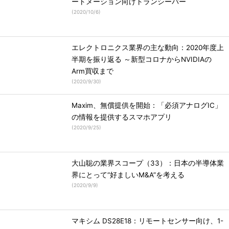
ートメーション向けトランシーバー
(
2020/10/6
)
エレクトロニクス業界の主な動向：2020年度上
半期を振り返る ～新型コロナからNVIDIAの
Arm買収まで
(
2020/9/30
)
Maxim、無償提供を開始：「必須アナログIC」
の情報を提供するスマホアプリ
(
2020/9/25
)
大山聡の業界スコープ（33）：日本の半導体業
界にとって“好ましいM&A”を考える
(
2020/9/9
)
マキシム DS28E18：リモートセンサー向け、1-