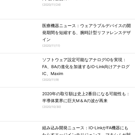
(
2020/11/24
)
医療機器ニュース：ウェアラブルデバイスの開
発期間を短縮する、腕時計型リファレンスデザ
イン
(
2020/11/11
)
ソフトウェア設定可能なアナログIOを実現：
FA、BAの進化を加速するIO-Link向けアナログ
IC、Maxim
(
2020/11/9
)
2020年の取引額は史上2番目になる可能性も：
半導体業界に巨大M＆Aの波が再来
(
2020/10/30
)
組み込み開発ニュース：IO-LinkがFA機器にも
たらすエッジインテリジェンス、マキシムが対