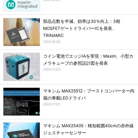
部品点数を半減、効率は30％向上：3相
MOSFETゲートドライバーICを発表、
TRINAMIC
(
2021/8/23
)
コイン電池でエッジIAを実現：Maxim、小型カ
メラキューブの参照設計図を発表
(
2021/7/27
)
マキシム MAX25512：ブーストコンバーター内
蔵の車載LEDドライバ
(
2021/7/21
)
マキシム MAX25405：検知範囲40cmの赤外線
ジェスチャーセンサー