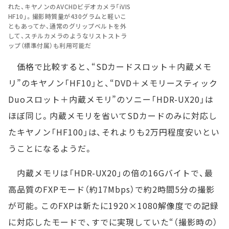
れた、キヤノンのAVCHDビデオカメラ「iVIS
HF10」。撮影時質量が430グラムと軽いこ
ともあってか、通常のグリップベルトを外
して、スチルカメラのようなリストストラ
ップ（標準付属）も利用可能だ
価格で比較すると、“SDカードスロット＋内蔵メモ
リ”のキヤノン「HF10」と、“DVD＋メモリースティック
Duoスロット＋内蔵メモリ”のソニー「HDR-UX20」は
ほぼ同じ。内蔵メモリを省いてSDカードのみに対応し
たキヤノン「HF100」は、それよりも2万円程度安いとい
うことになるようだ。
内蔵メモリは「HDR-UX20」の倍の16Gバイトで、最
高品質のFXPモード（約17Mbps）で約2時間5分の撮影
が可能。このFXPは新たに1920×1080解像度での記録
に対応したモードで、すでに実現していた“（撮影時の）