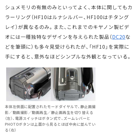
シュメモリの有無のみといってよく、本体に関してもカ
ラーリング（HF10はルナシルバー、HF100はチタング
レイ）が異なるのみ。また、これまでのキヤノン製ビデ
オには一種独特なデザインを与えられた製品（
DC20
な
どを筆頭に）も多々見受けられたが、「HF10」を実際に
手にすると、意外なほどシンプルな外観となっている。
本体左側面に配置されたモードダイヤルで、静止画撮
影／動画撮影／動画再生／静止画再生を切り替える
（左）、電源スイッチはボタン式で、ズームレバーと
PHOTOボタンは上面から見るとほぼ中央に並んでい
る（右）