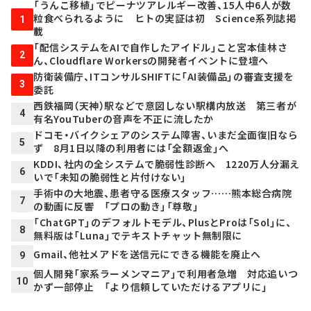
「うんこ移植」でピーナツアレルギー改善、15人中6人が数
粒食べられるように ヒトの実証は初 Science系列誌掲
1
載
「配信システムをAIで自作したアイドル」こと宮本佳林さ
2
ん、Cloudflare Workersの開発者イベントに登壇へ
防衛装備庁、ITコンサルSHIFTに「AI装備品」の審査支援を
3
委託
西鉄福岡（天神）駅などで意図しない駅構内放送 第三者が
4
有名YouTuberの音声を不正に流したか
ドコモ・バイクシェアのシステム障害、いまだ全面復旧なら
5
ず 8月1日以降の利用者には「全額返金」へ
KDDI、社内の全システムで脆弱性診断へ 1220万人分漏え
6
いで「未知の脆弱性と片付けない」
手術中の大地震、患者守る医療スタッフ……熊本総合病院
7
の動画に反響 「プロの動き」「尊敬」
「ChatGPT」のデフォルトモデル、PlusとProは「Sol」に、
8
無料版は「Luna」でテキストチャット無制限に
Gmail、他社メアドを送信元にできる機能を廃止へ
9
個人開発「家系ラーメンマニア」で利用者急増 対応追いつ
10
かず一部停止 「より信頼していただけるアプリに」