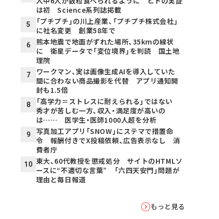
人中6人が数粒食べられるように ヒトの実証
は初 Science系列誌掲載
「プチプチ」の川上産業、「プチプチ株式会社」
5
に社名変更 創業58年で
熊本地震で地面がずれた場所、35kmの線状
6
に 衛星データで「変位境界」を判読 国土地
理院
ワークマン、実は画像生成AIを導入していた
7
間に合わない商品撮影を代替 アプリ通知開
封も1.5倍
「高学力＝ストレスに耐えられる」ではない
8
秀才が苦しむ一方、収入・満足度が高いの
は…… 医学生・医師1000人超を分析
写真加工アプリ「SNOW」にステマで措置命
9
令 報酬付きでX投稿依頼、広告表示なし 消
費者庁
東大、60代教授を懲戒処分 サイトのHTMLソ
10
ースに“不適切な言葉” 「六四天安門」問題が
理由と毎日報道
もっと見る