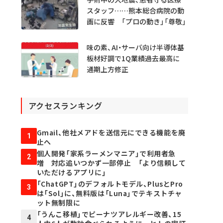
スタッフ……熊本総合病院の動
画に反響 「プロの動き」「尊敬」
味の素、AI・サーバ向け半導体基
板材好調で1Q業績過去最高に
通期上方修正
アクセスランキング
Gmail、他社メアドを送信元にできる機能を廃
1
止へ
個人開発「家系ラーメンマニア」で利用者急
2
増 対応追いつかず一部停止 「より信頼して
いただけるアプリに」
「ChatGPT」のデフォルトモデル、PlusとPro
3
は「Sol」に、無料版は「Luna」でテキストチャ
ット無制限に
「うんこ移植」でピーナツアレルギー改善、15
4