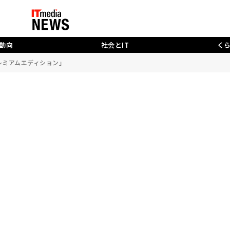
動向
社会とIT
く
プレミアムエディション」