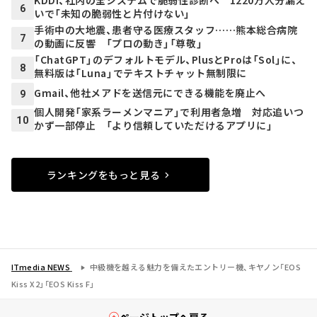
KDDI、社内の全システムで脆弱性診断へ 1220万人分漏え
6
いで「未知の脆弱性と片付けない」
手術中の大地震、患者守る医療スタッフ……熊本総合病院
7
の動画に反響 「プロの動き」「尊敬」
「ChatGPT」のデフォルトモデル、PlusとProは「Sol」に、
8
無料版は「Luna」でテキストチャット無制限に
Gmail、他社メアドを送信元にできる機能を廃止へ
9
個人開発「家系ラーメンマニア」で利用者急増 対応追いつ
10
かず一部停止 「より信頼していただけるアプリに」
ランキングをもっと見る
ITmedia NEWS
中級機を越える魅力を備えたエントリー機、キヤノン「EOS
Kiss X2」「EOS Kiss F」