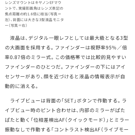
レンズマウントはキヤノンEFマウ
ントで、実撮影画角はレンズ表記の
焦点距離の約1.6倍に相当（写真＝
左）、背面には大きな3型液晶モニタ
ー（写真＝右）
液晶は、デジタル一眼レフとしては最大級となる3型
の大画面を採用する。ファインダーは視野率95％／倍
率0.87倍のミラー式。この価格帯では比較的見やすい
ファインダーのひとつだ。ファインダーの下にはアイ
センサーがあり、顔を近づけると液晶の情報表示が自
動的に消える。
ライブビューは背面の「SET」ボタンで作動する。ラ
イブビュー時のピント合わせは、内部のミラーがぱた
ぱたと動く「位相差検出AF（クイックモード）」とミラー
振動なしで作動する「コントラスト検出AF（ライブモー