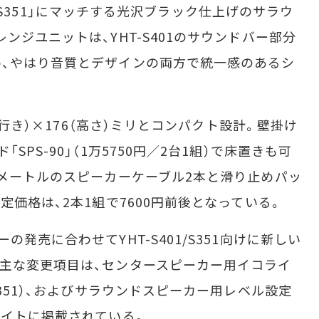
01/S351」にマッチする光沢ブラック仕上げのサラウ
ンジユニットは、YHT-S401のサウンドバー部分
、やはり音質とデザインの両方で統一感のあるシ
奥行き）×176（高さ）ミリとコンパクト設計。壁掛け
PS-90」（1万5750円／2台1組）で床置きも可
0メートルのスピーカーケーブル2本と滑り止めパッ
定価格は、2本1組で7600円前後となっている。
発売に合わせてYHT-S401/S351向けに新しい
主な変更項目は、センタースピーカー用イコライ
S351）、およびサラウンドスピーカー用レベル設定
サイトに掲載されている。