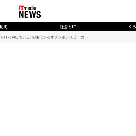
動向
社会とIT
く
T-S401/S351」を強化するオプションスピーカー