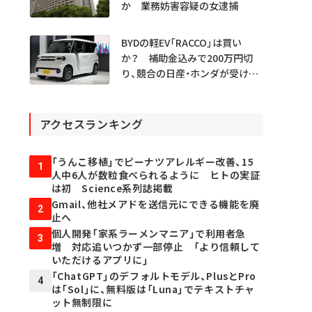
か 業務妨害容疑の女逮捕
BYDの軽EV「RACCO」は買い
か？ 補助金込みで200万円切
り、競合の日産・ホンダが受ける
衝撃
アクセスランキング
「うんこ移植」でピーナツアレルギー改善、15
1
人中6人が数粒食べられるように ヒトの実証
は初 Science系列誌掲載
Gmail、他社メアドを送信元にできる機能を廃
2
止へ
個人開発「家系ラーメンマニア」で利用者急
3
増 対応追いつかず一部停止 「より信頼して
いただけるアプリに」
「ChatGPT」のデフォルトモデル、PlusとPro
4
は「Sol」に、無料版は「Luna」でテキストチャ
ット無制限に