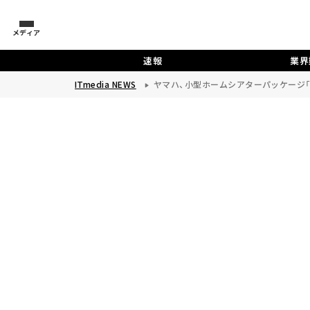
メディア
速報
業界
ITmedia NEWS
ヤマハ、小型ホームシアターパッケージ「YH