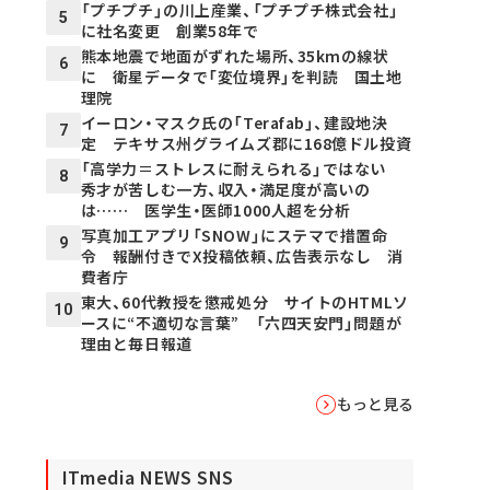
「プチプチ」の川上産業、「プチプチ株式会社」
5
に社名変更 創業58年で
熊本地震で地面がずれた場所、35kmの線状
6
に 衛星データで「変位境界」を判読 国土地
理院
イーロン・マスク氏の「Terafab」、建設地決
7
定 テキサス州グライムズ郡に168億ドル投資
「高学力＝ストレスに耐えられる」ではない
8
秀才が苦しむ一方、収入・満足度が高いの
は…… 医学生・医師1000人超を分析
写真加工アプリ「SNOW」にステマで措置命
9
令 報酬付きでX投稿依頼、広告表示なし 消
費者庁
東大、60代教授を懲戒処分 サイトのHTMLソ
10
ースに“不適切な言葉” 「六四天安門」問題が
理由と毎日報道
もっと見る
ITmedia NEWS SNS