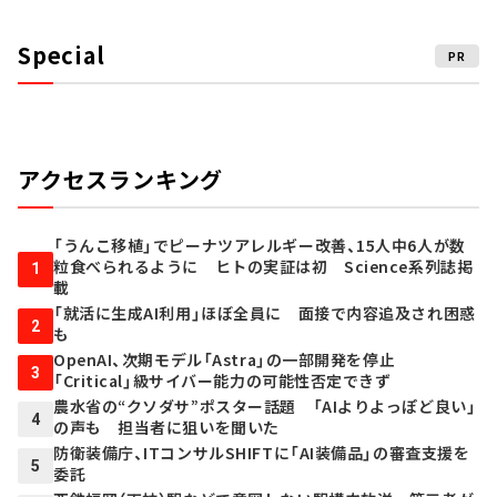
Special
PR
アクセスランキング
「うんこ移植」でピーナツアレルギー改善、15人中6人が数
粒食べられるように ヒトの実証は初 Science系列誌掲
1
載
「就活に生成AI利用」ほぼ全員に 面接で内容追及され困惑
2
も
OpenAI、次期モデル「Astra」の一部開発を停止
3
「Critical」級サイバー能力の可能性否定できず
農水省の“クソダサ”ポスター話題 「AIよりよっぽど良い」
4
の声も 担当者に狙いを聞いた
防衛装備庁、ITコンサルSHIFTに「AI装備品」の審査支援を
5
委託