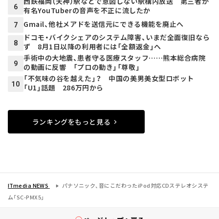
西鉄福岡（天神）駅などで意図しない駅構内放送 第三者が
6
有名YouTuberの音声を不正に流したか
Gmail、他社メアドを送信元にできる機能を廃止へ
7
ドコモ・バイクシェアのシステム障害、いまだ全面復旧なら
8
ず 8月1日以降の利用者には「全額返金」へ
手術中の大地震、患者守る医療スタッフ……熊本総合病院
9
の動画に反響 「プロの動き」「尊敬」
「不気味の谷を越えた」？ 中国の美男美女型ロボット
10
「U1」話題 286万円から
ランキングをもっと見る
ITmedia NEWS
パナソニック、音にこだわったiPod対応CDステレオシステ
ム「SC-PMX5」