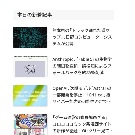
本日の新着記事
熊本県の「トラック通れた道マ
ップ」、日野コンピューターシス
テムが公開
Anthropic、「Fable 5」の生物学
の制限を緩和 誤検知によるフ
ォールバックを約85％削減
OpenAI、次期モデル「Astra」の
一部開発を停止 「Critical」級
サイバー能力の可能性否定でき
ず
「ゲーム運営の修羅場過ぎる」
コロコロコミック系漫画サイト
の新作が話題 Gitツリー見てガ