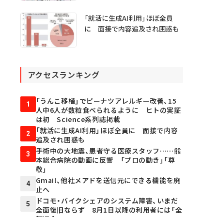
チャ不具合の犯人探し
「就活に生成AI利用」ほぼ全員
に 面接で内容追及され困惑も
アクセスランキング
「うんこ移植」でピーナツアレルギー改善、15
1
人中6人が数粒食べられるように ヒトの実証
は初 Science系列誌掲載
「就活に生成AI利用」ほぼ全員に 面接で内容
2
追及され困惑も
手術中の大地震、患者守る医療スタッフ……熊
3
本総合病院の動画に反響 「プロの動き」「尊
敬」
Gmail、他社メアドを送信元にできる機能を廃
4
止へ
ドコモ・バイクシェアのシステム障害、いまだ
5
全面復旧ならず 8月1日以降の利用者には「全