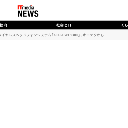
動向
社会とIT
く
イヤレスヘッドフォンシステム「ATH-DWL3300」、オーテクから