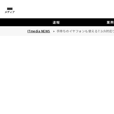
メディア
速報
業界
ITmedia NEWS
手持ちのイヤフォンも使える7.1ch対応ワ