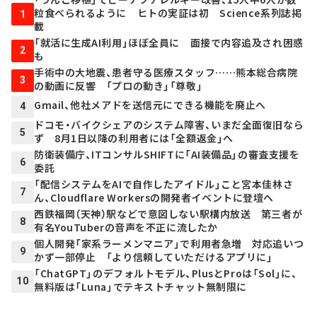
粒食べられるように ヒトの実証は初 Science系列誌掲
1
載
「就活に生成AI利用」ほぼ全員に 面接で内容追及され困惑
2
も
手術中の大地震、患者守る医療スタッフ……熊本総合病院
3
の動画に反響 「プロの動き」「尊敬」
Gmail、他社メアドを送信元にできる機能を廃止へ
4
ドコモ・バイクシェアのシステム障害、いまだ全面復旧なら
5
ず 8月1日以降の利用者には「全額返金」へ
防衛装備庁、ITコンサルSHIFTに「AI装備品」の審査支援を
6
委託
「配信システムをAIで自作したアイドル」こと宮本佳林さ
7
ん、Cloudflare Workersの開発者イベントに登壇へ
西鉄福岡（天神）駅などで意図しない駅構内放送 第三者が
8
有名YouTuberの音声を不正に流したか
個人開発「家系ラーメンマニア」で利用者急増 対応追いつ
9
かず一部停止 「より信頼していただけるアプリに」
「ChatGPT」のデフォルトモデル、PlusとProは「Sol」に、
10
無料版は「Luna」でテキストチャット無制限に