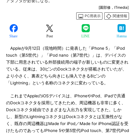
アダプタが必要になる。
[園部修，ITmedia]
PC用表示
関連情報
Share
Post
LINE
Hatena
Appleが9月12日（現地時間）に発表した「iPhone 5」「iPod
touch（第5世代）」「iPod nano（第7世代）」は、デバイスの
下部に用意されている外部接続用の端子が新しいものに変更され
ている。従来は、30ピンのDockコネクタが搭載されていたが、
より小さく、裏表どちら向きにも挿入できる8ピンの
「Lightning」という名称のコネクタに変わっている。
これまでAppleのiOSデバイスは、iPhoneやiPod、iPadで共通
のDockコネクタを採用してきたため、周辺機器も非常に多く、
Dockコネクタ経由でさまざまな入出力を実現してきた。しか
し、新型のLightningコネクタはDockコネクタとは互換性がな
く、既存の周辺機器はMade for iPod／Made for iPhone認証を受
けたものであってもIPhone 5や第5世代iPod touch、第7世代iPod