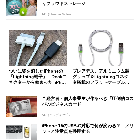
りクラウドストレージ
AD（ITmedia Mobile）
ついに姿を消したiPhoneの
プレアデス、アルミニウム製
「Lightning端子」 Dockコ
グリップ＆Lightningコネク
ネクターから始まった“iPhon
タ搭載のフラットケーブルを
eの端子”を振り返る
発売
全経営者・個人事業主が作るべき「圧倒的コス
パのビジネスカード」
AD（クレディセゾン）
iPhone 15のUSB-C対応で何が変わる？ メリ
ットと注意点を整理する