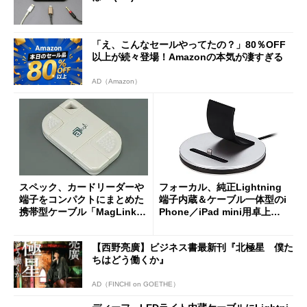
「え、こんなセールやってたの？」80％OFF
以上が続々登場！Amazonの本気が凄すぎる
AD（Amazon）
スペック、カードリーダーや
フォーカル、純正Lightning
端子をコンパクトにまとめた
端子内蔵＆ケーブル一体型のi
携帯型ケーブル「MagLink」
Phone／iPad mini用卓上充
発売
電・同期スタンド
【西野亮廣】ビジネス書最新刊『北極星 僕た
ちはどう働くか』
AD（FINCHI on GOETHE）