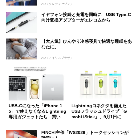
AD（クレディセゾン）
イヤフォン接続と充電を同時に USB Type-C
向け変換アダプターがエレコムから
【大人気】ひんやり冷感寝具で快適な睡眠をあ
なたに。
AD（アイリスプラザ）
USB-Cになった「iPhone 1
Lightningコネクタを備えた
5」で使えなくなるLightning
USBフラッシュドライブ「G
専用ガジェットたち 買い換
mobi iStick」、9月1日に発
えは“総コスト”にも注目
売
FINCHI主催「IVS2026」トークセッションが