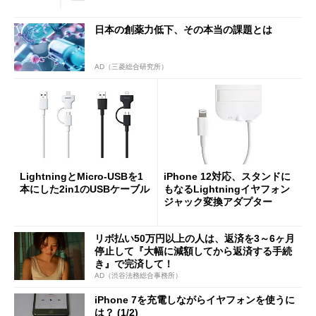
日本の創薬力低下、その本当の課題とは
AD（三菱総合研究所）
LightningとMicro-USBを1
iPhone 12対応、スタンドに
本にした2in1のUSBケーブル
もなるLightningイヤフォン
ジャック変換アダプター
リボ払い50万円以上の人は、返済を3～6ヶ月
停止して『大幅に減額してから返済する手続
き』で完済して！
AD（渋谷法務総合事務所）
iPhone 7を充電しながらイヤフォンを使うに
は？ (1/2)