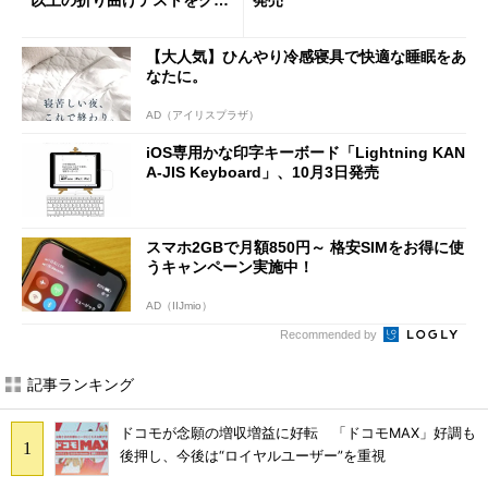
以上の折り曲げテストをクリ
発売
ア
【大人気】ひんやり冷感寝具で快適な睡眠をあ
なたに。
AD（アイリスプラザ）
iOS専用かな印字キーボード「Lightning KAN
A-JIS Keyboard」、10月3日発売
スマホ2GBで月額850円～ 格安SIMをお得に使
うキャンペーン実施中！
AD（IIJmio）
Recommended by
記事ランキング
ドコモが念願の増収増益に好転 「ドコモMAX」好調も
後押し、今後は“ロイヤルユーザー”を重視