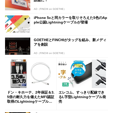
話題に！
AD（FINCHI on GOETHE）
iPhone 5cと同カラーを取りそろえた5色のAp
ple公認Lightningケーブルが登場
GOETHEとFINCHIがタッグを組み、新メディ
アを創設
AD（FINCHI on GOETHE）
ドン・キホーテ、2年保証＆3.
エレコム、すっきり配線でき
5倍の耐久力を備えたMFI認証
るL字型Lightningケーブル発
取得のLightningケーブルを
売
発売