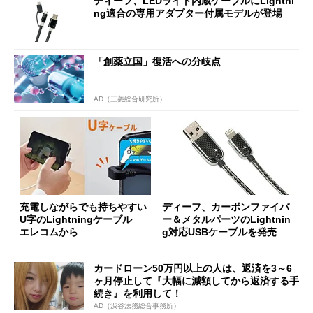
ディーフ、LEDライト内蔵ケーブルにLightni
ng適合の専用アダプター付属モデルが登場
「創薬立国」復活への分岐点
AD（三菱総合研究所）
充電しながらでも持ちやすい
ディーフ、カーボンファイバ
U字のLightningケーブル
ー＆メタルパーツのLightnin
エレコムから
g対応USBケーブルを発売
カードローン50万円以上の人は、返済を3～6
ヶ月停止して『大幅に減額してから返済する手
続き』を利用して！
AD（渋谷法務総合事務所）