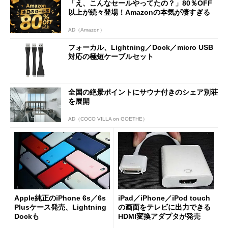
「え、こんなセールやってたの？」80％OFF
以上が続々登場！Amazonの本気が凄すぎる
AD（Amazon）
フォーカル、Lightning／Dock／micro USB
対応の極短ケーブルセット
全国の絶景ポイントにサウナ付きのシェア別荘
を展開
AD（COCO VILLA on GOETHE）
Apple純正のiPhone 6s／6s
iPad／iPhone／iPod touch
Plusケース発売、Lightning
の画面をテレビに出力できる
Dockも
HDMI変換アダプタが発売