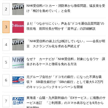
NHK受信料パトカー・消防車から徴収問題、猛反発を受
け「検討を進めていく」と会長
まだ「つながりにくい」声ある“ドコモ通信品質問題”の
現在地 前田社長が明かす「道半ば」の詳細解説
「NHK受信料の値上げは検討していない」――会長が明
言 スクランブル化を求める声絶えず
なぜ？ カーナビが「NHK受信料」対象になるワケ 課
金されるケースと徴収を免れる方法
元グループ会社が「ドコモの銀行」になった不満を吸
収？ SBI新生銀行が「SBIの銀行」として最大5.2万円
のキャッシュバックキャンペーンを開催
東海道・山陽・九州新幹線の「EXサービス」に複数のサ
ービス改訂 「ご利用票」のスマホ表示などを9月から
順次開始