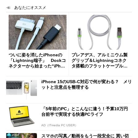
あなたにオススメ
ついに姿を消したiPhoneの
プレアデス、アルミニウム製
「Lightning端子」 Dockコ
グリップ＆Lightningコネク
ネクターから始まった“iPhon
タ搭載のフラットケーブルを
eの端子”を振り返る
発売
iPhone 15のUSB-C対応で何が変わる？ メリ
ットと注意点を整理する
「5年前のPC」とこんなに違う！予算10万円
台前半で実現する快適PCライフ
AD（ITmedia PC USER）
スマホの写真／動画をもう一段安全に 買い切