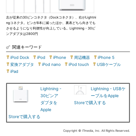
左が従来の30ピンコネクタ（Dockコネクタ）、右がLightni
ngコネクタ。ピンが8本に減ったほか、裏表どちら向きでも
させるようになり利便性が向上している。Lightning - 30ピ
ンアダプタは2800円
関連キーワード
iPod Dock
|
iPod
|
iPhone
|
周辺機器
|
iPhone 5
|
変換アダプタ
|
iPod nano
|
iPod touch
|
USBケーブル
|
iPad
Lightning -
Lightning - USBケ
30ピンア
ーブルをApple
ダプタを
Storeで購入する
Apple
Storeで購入する
Copyright © ITmedia, Inc. All Rights Reserved.