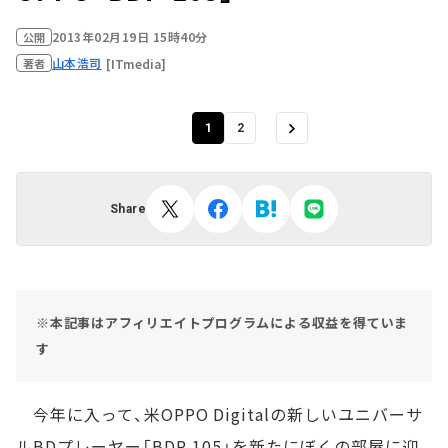
2013年02月19日 15時40分
公開
山本浩司
[ITmedia]
著者
1
2
Share
※本記事はアフィリエイトプログラムによる収益を得ていま
す
今年に入って、米OPPO Digitalの新しいユニバーサ
ルBDプレーヤー「BDP-105」を新たにぼくの部屋に迎