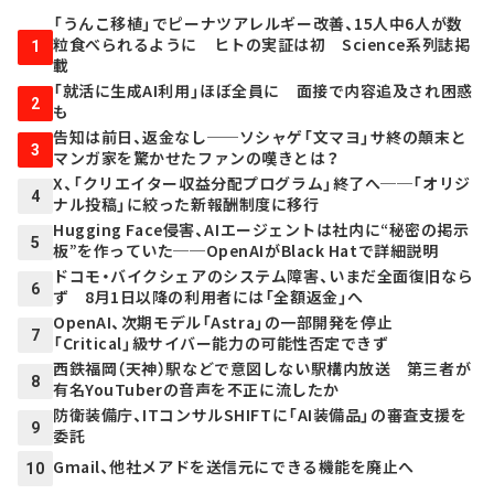
「うんこ移植」でピーナツアレルギー改善、15人中6人が数
粒食べられるように ヒトの実証は初 Science系列誌掲
1
載
「就活に生成AI利用」ほぼ全員に 面接で内容追及され困惑
2
も
告知は前日、返金なし──ソシャゲ「文マヨ」サ終の顛末と
3
マンガ家を驚かせたファンの嘆きとは？
X、「クリエイター収益分配プログラム」終了へ──「オリジ
4
ナル投稿」に絞った新報酬制度に移行
Hugging Face侵害、AIエージェントは社内に“秘密の掲示
5
板”を作っていた──OpenAIがBlack Hatで詳細説明
ドコモ・バイクシェアのシステム障害、いまだ全面復旧なら
6
ず 8月1日以降の利用者には「全額返金」へ
OpenAI、次期モデル「Astra」の一部開発を停止
7
「Critical」級サイバー能力の可能性否定できず
西鉄福岡（天神）駅などで意図しない駅構内放送 第三者が
8
有名YouTuberの音声を不正に流したか
防衛装備庁、ITコンサルSHIFTに「AI装備品」の審査支援を
9
委託
Gmail、他社メアドを送信元にできる機能を廃止へ
10