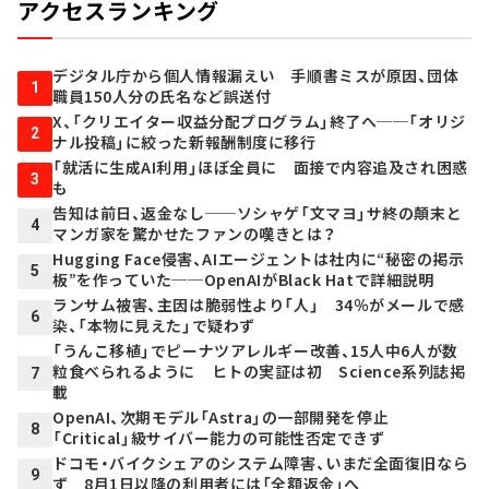
アクセスランキング
デジタル庁から個人情報漏えい 手順書ミスが原因、団体
1
職員150人分の氏名など誤送付
X、「クリエイター収益分配プログラム」終了へ──「オリジ
2
ナル投稿」に絞った新報酬制度に移行
「就活に生成AI利用」ほぼ全員に 面接で内容追及され困惑
3
も
告知は前日、返金なし──ソシャゲ「文マヨ」サ終の顛末と
4
マンガ家を驚かせたファンの嘆きとは？
Hugging Face侵害、AIエージェントは社内に“秘密の掲示
5
板”を作っていた──OpenAIがBlack Hatで詳細説明
ランサム被害、主因は脆弱性より「人」 34％がメールで感
6
染、「本物に見えた」で疑わず
「うんこ移植」でピーナツアレルギー改善、15人中6人が数
粒食べられるように ヒトの実証は初 Science系列誌掲
7
載
OpenAI、次期モデル「Astra」の一部開発を停止
8
「Critical」級サイバー能力の可能性否定できず
ドコモ・バイクシェアのシステム障害、いまだ全面復旧なら
9
ず 8月1日以降の利用者には「全額返金」へ