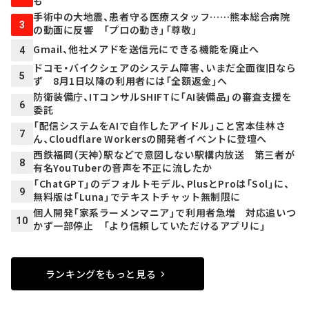
も
手術中の大地震、患者守る医療スタッフ……熊本総合病院
3
の動画に反響 「プロの動き」「尊敬」
Gmail、他社メアドを送信元にできる機能を廃止へ
4
ドコモ・バイクシェアのシステム障害、いまだ全面復旧なら
5
ず 8月1日以降の利用者には「全額返金」へ
防衛装備庁、ITコンサルSHIFTに「AI装備品」の審査支援を
6
委託
「配信システムをAIで自作したアイドル」こと宮本佳林さ
7
ん、Cloudflare Workersの開発者イベントに登壇へ
西鉄福岡（天神）駅などで意図しない駅構内放送 第三者が
8
有名YouTuberの音声を不正に流したか
「ChatGPT」のデフォルトモデル、PlusとProは「Sol」に、
9
無料版は「Luna」でテキストチャット無制限に
個人開発「家系ラーメンマニア」で利用者急増 対応追いつ
10
かず一部停止 「より信頼していただけるアプリに」
ランキングをもっと見る