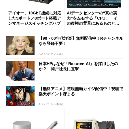
アイオー、10GbE接続に対応
AIデータセンターの“真の実
した5ポート／8ポート搭載ア
力”を左右する「CPU」 そ
ンマネージスイッチングハブ
の復権の背景にあるものと
は？
【90・00年代洋楽】無料配信中！Rチャンネル
なら登録不要！
AD（Rチャンネル）
日本HPはなぜ「Rakuten AI」を採用したの
か？ 岡戸社長に直撃
【無料アニメ】逆境無頼カイジ配信中！視聴で
楽天ポイント貯まる
AD（Rチャンネル）