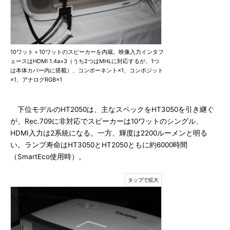
10ワット＋10ワットのスピーカーを内蔵。映像入力インタフ
ェースはHDMI 1.4a×3（うち2つはMHLに対応するが、1つ
は本体カバー内に搭載）、コンポーネント×1、コンポジット
×1、アナログRGB×1
下位モデルのHT2050は、主なスペックをHT3050を引き継ぐ
が、Rec.709に非対応でスピーカーは10ワットのシングル、
HDMI入力は2系統になる。一方、輝度は2200ルーメンと明る
い。ランプ寿命はHT3050とHT2050ともに約6000時間
（SmartEco使用時）。