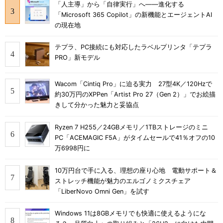
「人主導」から「自律実行」へ――進化する
「Microsoft 365 Copilot」の新機能とエージェントAI
の現在地
テプラ、PC接続にも対応したラベルプリンタ「テプラ
PRO」新モデル
Wacom「Cintiq Pro」に迫る実力 27型4K／120Hzで
約30万円のXPPen「Artist Pro 27（Gen 2）」でお絵描
きして分かった魅力と妥協点
Ryzen 7 H255／24GBメモリ／1TBストレージのミニ
PC「ACEMAGIC F5A」がタイムセールで41％オフの10
万6998円に
10万円台で手に入る、理想の座り心地 電動サポート＆
ストレッチ機能が魅力のエルゴノミクスチェア
「LiberNovo Omni Gen」を試す
Windows 11は8GBメモリでも快適に使えるようにな