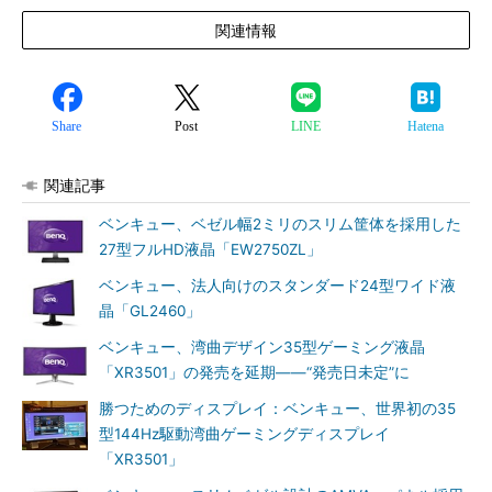
関連情報
Share
Post
LINE
Hatena
関連記事
ベンキュー、ベゼル幅2ミリのスリム筐体を採用した
27型フルHD液晶「EW2750ZL」
ベンキュー、法人向けのスタンダード24型ワイド液
晶「GL2460」
ベンキュー、湾曲デザイン35型ゲーミング液晶
「XR3501」の発売を延期――“発売日未定”に
勝つためのディスプレイ：ベンキュー、世界初の35
型144Hz駆動湾曲ゲーミングディスプレイ
「XR3501」