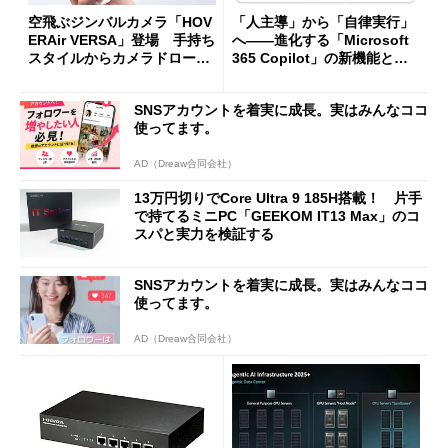
空飛ぶジンバルカメラ「HOV
「人主導」から「自律実行」
ERAir VERSA」登場 手持ち
へ――進化する「Microsoft
スタイルからカメラドローン
365 Copilot」の新機能とエ
に合体変形
ージェントAIの現在地
SNSアカウントを着実に成長。実はみんなココ
使ってます。
AD（Dreaw合同会社）
13万円切りでCore Ultra 9 185H搭載！ 片手
で持てるミニPC「GEEKOM IT13 Max」のコ
スパと実力を検証する
SNSアカウントを着実に成長。実はみんなココ
使ってます。
AD（Dreaw合同会社）