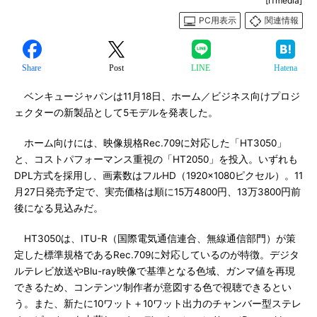
[ITmedia]
PC用表示
関連情報
Share
Post
LINE
Hatena
ベンキュージャパンは11月18日、ホーム／ビジネス向けプロジ
ェクターの新製品として5モデルを発表した。
ホーム向けには、映像規格Rec.709に対応した「HT3050」
と、コストパフォーマンス重視の「HT2050」を投入。いずれも
DPL方式を採用し、画素数はフルHD（1920×1080ピクセル）。11
月27日発売予定で、実売価格は順に15万4800円、13万3800円前
後になる見込みだ。
HT3050は、ITU-R（国際電気通信連合、無線通信部門）が策
定した標準規格であるRec.709に対応しているのが特徴。デジタ
ルテレビ放送やBlu-ray映像で基準となる色域、ガンマ値を再現
できるため、コンテンツ制作者が意図する色で視聴できるとい
う。また、新たに10ワット＋10ワット出力のチャンバー型ステレ