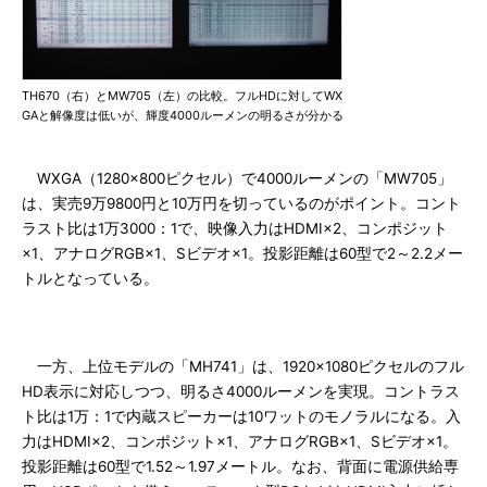
TH670（右）とMW705（左）の比較。フルHDに対してWX
GAと解像度は低いが、輝度4000ルーメンの明るさが分かる
WXGA（1280×800ピクセル）で4000ルーメンの「MW705」
は、実売9万9800円と10万円を切っているのがポイント。コント
ラスト比は1万3000：1で、映像入力はHDMI×2、コンポジット
×1、アナログRGB×1、Sビデオ×1。投影距離は60型で2～2.2メー
トルとなっている。
一方、上位モデルの「MH741」は、1920×1080ピクセルのフル
HD表示に対応しつつ、明るさ4000ルーメンを実現。コントラス
ト比は1万：1で内蔵スピーカーは10ワットのモノラルになる。入
力はHDMI×2、コンポジット×1、アナログRGB×1、Sビデオ×1。
投影距離は60型で1.52～1.97メートル。なお、背面に電源供給専