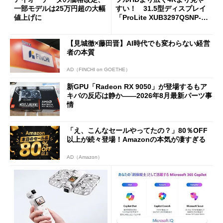
一部モデルは25万円超の大幅
すい！ 31.5型ディスプレイ
値上げに
「ProLite XUB3297QSNP-B
1J」がテレワークにピッタリ
な理由
【見城徹×藤田晋】AI時代でも変わらない経営
者の本質
AD（FINCHI on GOETHE）
新GPU「Radeon RX 9050」が登場するもア
キバの反応は静か――2026年8月最新パーツ事
情
「え、こんなセールやってたの？」80％OFF
以上が続々登場！Amazonの本気が凄すぎる
AD（Amazon）