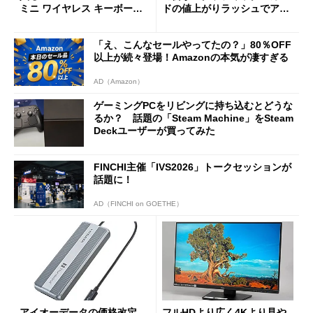
ミニ ワイヤレス キーボー
ドの値上がりラッシュでアキ
ド」がセールで10％オフの37
バの購入制限が深刻化
94円に
「え、こんなセールやってたの？」80％OFF
以上が続々登場！Amazonの本気が凄すぎる
AD（Amazon）
ゲーミングPCをリビングに持ち込むとどうな
るか？ 話題の「Steam Machine」をSteam
Deckユーザーが買ってみた
FINCHI主催「IVS2026」トークセッションが
話題に！
AD（FINCHI on GOETHE）
アイオーデータの価格改定、
フルHDより広く4Kより見や