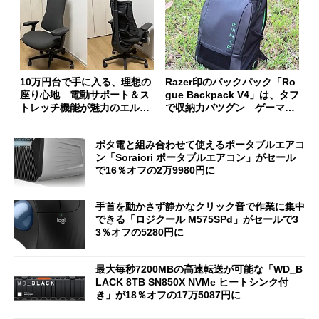
10万円台で手に入る、理想の
Razer印のバックパック「Ro
座り心地 電動サポート＆ス
gue Backpack V4」は、タフ
トレッチ機能が魅力のエルゴ
で収納力バツグン ゲーマー
ノミクスチェア「LiberNovo
じゃなくても欲しくなる
Omni Gen」を試す
ポタ電と組み合わせて使えるポータブルエアコ
ン「Soraiori ポータブルエアコン」がセール
で16％オフの2万9980円に
手首を動かさず静かなクリック音で作業に集中
できる「ロジクール M575SPd」がセールで3
3％オフの5280円に
最大毎秒7200MBの高速転送が可能な「WD_B
LACK 8TB SN850X NVMe ヒートシンク付
き」が18％オフの17万5087円に