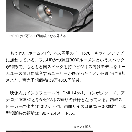
HT2050は13万3800円前後になる見込み
もう1つ、ホーム／ビジネス両用の「TH670」もラインアップ
に加わっている。フルHDかつ輝度3000ルーメンというスペック
が特徴で、もともと同スペックを持つビジネス向けモデルをホー
ムユース向けに購入するユーザーが多かったことから新たに追加
された。実売予想価格は9万4800円前後。
映像入力インタフェースはHDMI 1.4a×1、コンポジット×1、ア
ナログRGB×2とややビジネス寄りの仕様となっている。内蔵ス
ピーカーの出力は10ワット×1。画面サイズは60型～300型で、60
型投影時の距離は1.98～2.4メートル。