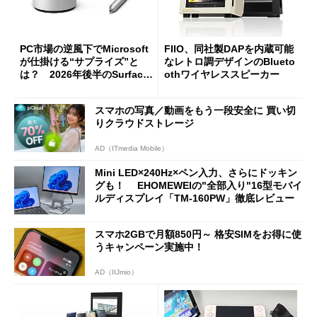
PC市場の逆風下でMicrosoft
FIIO、同社製DAPを内蔵可能
が仕掛ける“サプライズ”と
なレトロ調デザインのBlueto
は？ 2026年後半のSurface
othワイヤレススピーカー
新製品を予想する
スマホの写真／動画をもう一段安全に 買い切
りクラウドストレージ
AD（ITmedia Mobile）
Mini LED×240Hz×ペン入力、さらにドッキン
グも！ EHOMEWEIの"全部入り"16型モバイ
ルディスプレイ「TM-160PW」徹底レビュー
スマホ2GBで月額850円～ 格安SIMをお得に使
うキャンペーン実施中！
AD（IIJmio）