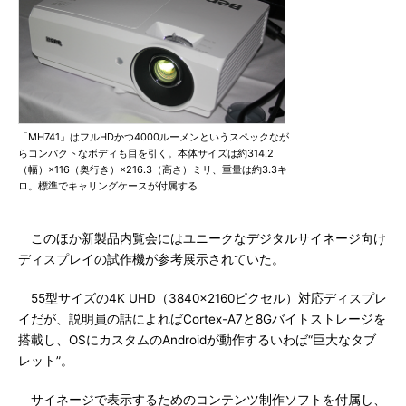
「MH741」はフルHDかつ4000ルーメンというスペックなが
らコンパクトなボディも目を引く。本体サイズは約314.2
（幅）×116（奥行き）×216.3（高さ）ミリ、重量は約3.3キ
ロ。標準でキャリングケースが付属する
このほか新製品内覧会にはユニークなデジタルサイネージ向け
ディスプレイの試作機が参考展示されていた。
55型サイズの4K UHD（3840×2160ピクセル）対応ディスプレ
イだが、説明員の話によればCortex-A7と8Gバイトストレージを
搭載し、OSにカスタムのAndroidが動作するいわば“巨大なタブ
レット”。
サイネージで表示するためのコンテンツ制作ソフトを付属し、