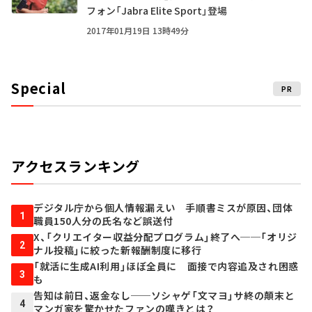
フォン「Jabra Elite Sport」登場
2017年01月19日 13時49分
Special
PR
アクセスランキング
デジタル庁から個人情報漏えい 手順書ミスが原因、団体
1
職員150人分の氏名など誤送付
X、「クリエイター収益分配プログラム」終了へ──「オリジ
2
ナル投稿」に絞った新報酬制度に移行
「就活に生成AI利用」ほぼ全員に 面接で内容追及され困惑
3
も
告知は前日、返金なし──ソシャゲ「文マヨ」サ終の顛末と
4
マンガ家を驚かせたファンの嘆きとは？