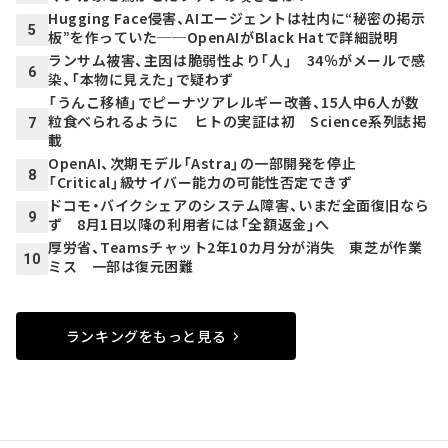
Hugging Face侵害、AIエージェントは社内に“秘密の掲示
5
板”を作っていた──OpenAIがBlack Hatで詳細説明
ランサム被害、主因は脆弱性より「人」 34％がメールで感
6
染、「本物に見えた」で疑わず
「うんこ移植」でピーナツアレルギー改善、15人中6人が数
粒食べられるように ヒトの実証は初 Science系列誌掲
7
載
OpenAI、次期モデル「Astra」の一部開発を停止
8
「Critical」級サイバー能力の可能性否定できず
ドコモ・バイクシェアのシステム障害、いまだ全面復旧なら
9
ず 8月1日以降の利用者には「全額返金」へ
厚労省、Teamsチャット2年10カ月分が消失 東芝が作業
10
ミス 一部は復元困難
ランキングをもっと見る