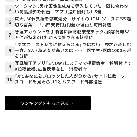
ワークマン、実は画像生成AIを導入していた 間に合わな
5
い商品撮影を代替 アプリ通知開封も1.5倍
東大、60代教授を懲戒処分 サイトのHTMLソースに“不適
6
切な言葉” 「六四天安門」問題が理由と毎日報道
管理アカウントを手順書に誤記載――東芝テック、顧客情報38
7
万件が特定の1社から閲覧できる状態に
「高学力＝ストレスに耐えられる」ではない 秀才が苦しむ
一方、収入・満足度が高いのは…… 医学生・医師1000人超
8
を分析
写真加工アプリ「SNOW」にステマで措置命令 報酬付きで
9
X投稿依頼、広告表示なし 消費者庁
「Xであなたをブロックした人が分かる」サイト拡散 ソー
10
スコードを見たら、IDとパスワード外部送信
ランキングをもっと見る