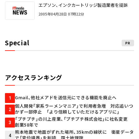
エプソン、インクカートリッジ製造業者を提訴
2005年04月28日 07時22分
Special
PR
アクセスランキング
Gmail、他社メアドを送信元にできる機能を廃止へ
1
個人開発「家系ラーメンマニア」で利用者急増 対応追いつ
2
かず一部停止 「より信頼していただけるアプリに」
「プチプチ」の川上産業、「プチプチ株式会社」に社名変更
3
創業58年で
熊本地震で地面がずれた場所、35kmの線状に 衛星データ
4
で「変位境界」を判読 国土地理院