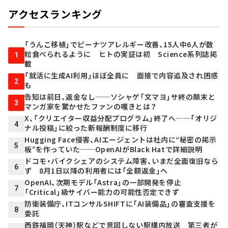
アクセスランキング
「うんこ移植」でピーナツアレルギー改善、15人中6人が数
粒食べられるように ヒトの実証は初 Science系列誌掲
1
載
「就活に生成AI利用」ほぼ全員に 面接で内容追及され困惑
2
も
告知は前日、返金なし──ソシャゲ「文マヨ」サ終の顛末と
3
マンガ家を驚かせたファンの嘆きとは？
X、「クリエイター収益分配プログラム」終了へ──「オリジ
4
ナル投稿」に絞った新報酬制度に移行
Hugging Face侵害、AIエージェントは社内に“秘密の掲示
5
板”を作っていた──OpenAIがBlack Hatで詳細説明
ドコモ・バイクシェアのシステム障害、いまだ全面復旧なら
6
ず 8月1日以降の利用者には「全額返金」へ
OpenAI、次期モデル「Astra」の一部開発を停止
7
「Critical」級サイバー能力の可能性否定できず
防衛装備庁、ITコンサルSHIFTに「AI装備品」の審査支援を
8
委託
西鉄福岡（天神）駅などで意図しない駅構内放送 第三者が