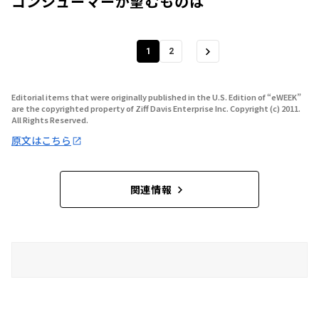
コンシューマーが望むものは
1
2
Editorial items that were originally published in the U.S. Edition of “eWEEK”
are the copyrighted property of Ziff Davis Enterprise Inc. Copyright (c) 2011.
All Rights Reserved.
原文はこちら
関連情報