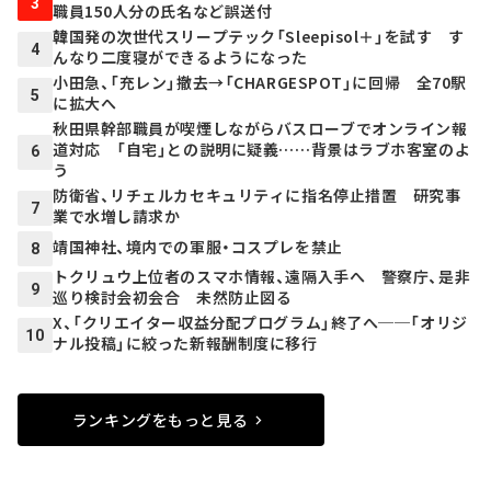
3
職員150人分の氏名など誤送付
韓国発の次世代スリープテック「Sleepisol＋」を試す す
4
んなり二度寝ができるようになった
小田急、「充レン」撤去→「CHARGESPOT」に回帰 全70駅
5
に拡大へ
秋田県幹部職員が喫煙しながらバスローブでオンライン報
道対応 「自宅」との説明に疑義……背景はラブホ客室のよ
6
う
防衛省、リチェルカセキュリティに指名停止措置 研究事
7
業で水増し請求か
靖国神社、境内での軍服・コスプレを禁止
8
トクリュウ上位者のスマホ情報、遠隔入手へ 警察庁、是非
9
巡り検討会初会合 未然防止図る
X、「クリエイター収益分配プログラム」終了へ──「オリジ
10
ナル投稿」に絞った新報酬制度に移行
ランキングをもっと見る