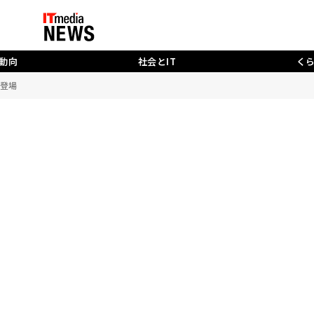
動向
社会とIT
く
C登場