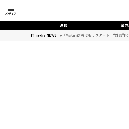
メディア
速報
業界
ITmedia NEWS
「Vista」商戦はもうスタート “対応”P