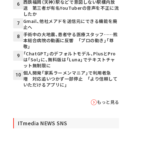
西鉄福岡（天神）駅などで意図しない駅構内放
6
送 第三者が有名YouTuberの音声を不正に流
したか
Gmail、他社メアドを送信元にできる機能を廃
7
止へ
手術中の大地震、患者守る医療スタッフ……熊
8
本総合病院の動画に反響 「プロの動き」「尊
敬」
「ChatGPT」のデフォルトモデル、PlusとPro
9
は「Sol」に、無料版は「Luna」でテキストチャ
ット無制限に
個人開発「家系ラーメンマニア」で利用者急
10
増 対応追いつかず一部停止 「より信頼して
いただけるアプリに」
もっと見る
ITmedia NEWS SNS