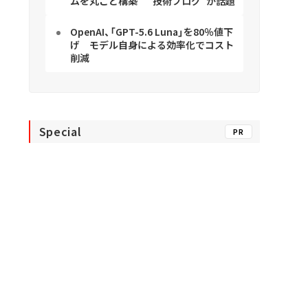
ムを丸ごと構築 “技術ブログ”が話題
OpenAI、「GPT-5.6 Luna」を80％値下
げ モデル自身による効率化でコスト
削減
Special
PR