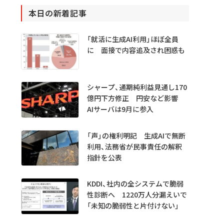
本日の新着記事
「就活に生成AI利用」ほぼ全員
に 面接で内容追及され困惑も
シャープ、通期純利益見通し170
億円下方修正 円安など影響
AIサーバは9月に参入
「声」の権利明記 生成AIで無断
利用、法務省が民事責任の解釈
指針を公表
KDDI、社内の全システムで脆弱
性診断へ 1220万人分漏えいで
「未知の脆弱性と片付けない」