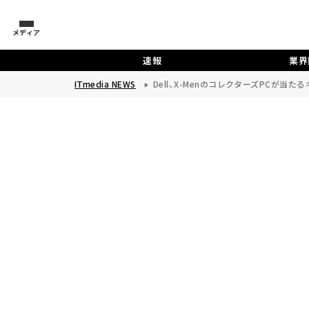
メディア
速報
業界
ITmedia NEWS
Dell、X-MenのコレクターズPCが当た