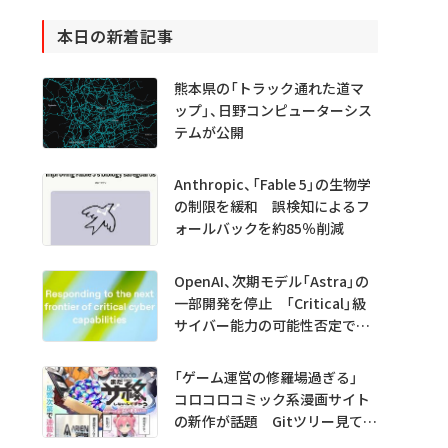
本日の新着記事
熊本県の「トラック通れた道マ
ップ」、日野コンピューターシス
テムが公開
Anthropic、「Fable 5」の生物学
の制限を緩和 誤検知によるフ
ォールバックを約85％削減
OpenAI、次期モデル「Astra」の
一部開発を停止 「Critical」級
サイバー能力の可能性否定でき
ず
「ゲーム運営の修羅場過ぎる」
コロコロコミック系漫画サイト
の新作が話題 Gitツリー見てガ
チャ不具合の犯人探し