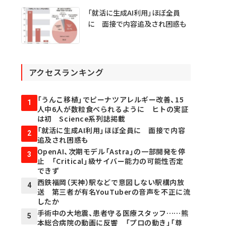
「就活に生成AI利用」ほぼ全員
に 面接で内容追及され困惑も
アクセスランキング
「うんこ移植」でピーナツアレルギー改善、15
1
人中6人が数粒食べられるように ヒトの実証
は初 Science系列誌掲載
「就活に生成AI利用」ほぼ全員に 面接で内容
2
追及され困惑も
OpenAI、次期モデル「Astra」の一部開発を停
3
止 「Critical」級サイバー能力の可能性否定
できず
西鉄福岡（天神）駅などで意図しない駅構内放
4
送 第三者が有名YouTuberの音声を不正に流
したか
手術中の大地震、患者守る医療スタッフ……熊
5
本総合病院の動画に反響 「プロの動き」「尊