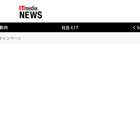
動向
社会とIT
く
るキャンペーン