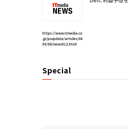
Dell、利益予想
https://www.itmedia.co
.jp/pcupdate/articles/06
05/08/news012.html
Special